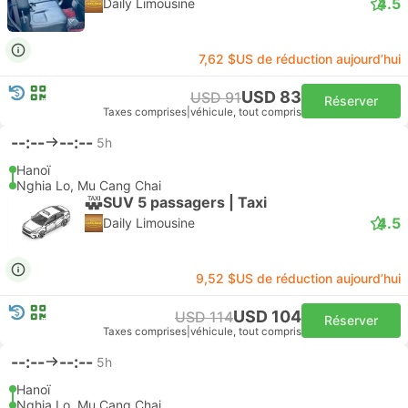
4.5
Daily Limousine
7,62 $US de réduction aujourd’hui
USD 83
USD 91
Réserver
Taxes comprises
|
véhicule, tout compris
--:--
--:--
5h
Hanoï
Nghia Lo, Mu Cang Chai
SUV 5 passagers | Taxi
4.5
Daily Limousine
9,52 $US de réduction aujourd’hui
USD 104
USD 114
Réserver
Taxes comprises
|
véhicule, tout compris
--:--
--:--
5h
Hanoï
Nghia Lo, Mu Cang Chai