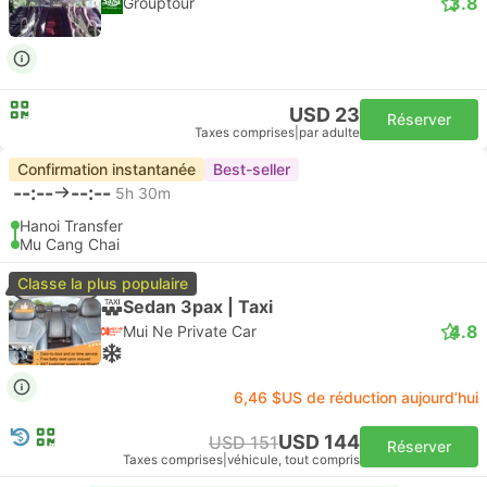
3.8
Grouptour
USD 23
Réserver
Taxes comprises
|
par adulte
Confirmation instantanée
Best-seller
--:--
--:--
5h 30m
Hanoi Transfer
Mu Cang Chai
Classe la plus populaire
Sedan 3pax | Taxi
4.8
Mui Ne Private Car
6,46 $US de réduction aujourd’hui
USD 144
USD 151
Réserver
Taxes comprises
|
véhicule, tout compris