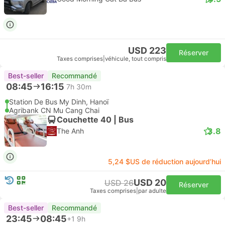
USD 223
Réserver
Taxes comprises
|
véhicule, tout compris
Best-seller
Recommandé
08:45
16:15
7h 30m
Station De Bus My Dinh, Hanoï
Agribank CN Mu Cang Chai
Couchette 40 | Bus
3.8
The Anh
5,24 $US de réduction aujourd’hui
USD 20
USD 26
Réserver
Taxes comprises
|
par adulte
Best-seller
Recommandé
23:45
08:45
+1
9h