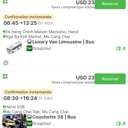
USD 23
Réserver
Taxes comprises
|
par adulte
Confirmation instantanée
06:45
13:25
6h 40m
04 Hang Chinh Maison Mackeno, Hanoï
Nga Ba Kim Market, Mu Cang Chai
Luxury Van Limousine | Bus
3.8
Grouptour
USD 23
Réserver
Taxes comprises
|
par adulte
Confirmation instantanée
08:30
16:24
7h 54m
Hanoi SSB
Mu Cang Chai Ssb, Mu Cang Chai
Couchette 38 | Bus
3.8
Grouptour