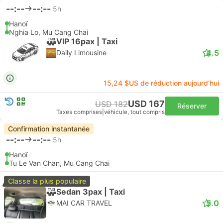
--:--
--:--
5h
Hanoï
Nghia Lo, Mu Cang Chai
VIP 16pax | Taxi
4.5
Daily Limousine
15,24 $US de réduction aujourd’hui
USD 167
USD 182
Réserver
Taxes comprises
|
véhicule, tout compris
Confirmation instantanée
--:--
--:--
5h
Hanoï
Tu Le Van Chan, Mu Cang Chai
Classe la plus populaire
Sedan 3pax | Taxi
5.0
MAI CAR TRAVEL