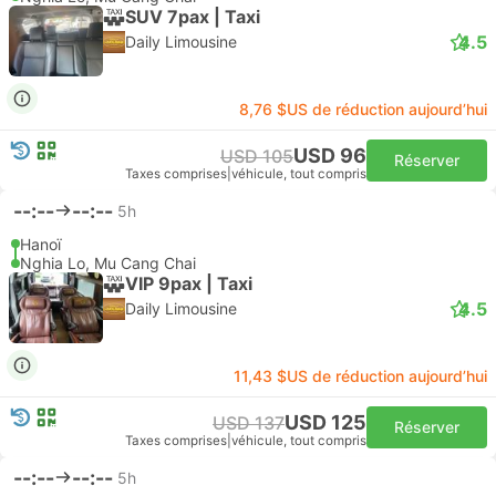
SUV 7pax | Taxi
4.5
Daily Limousine
8,76 $US de réduction aujourd’hui
USD 96
USD 105
Réserver
Taxes comprises
|
véhicule, tout compris
--:--
--:--
5h
Hanoï
Nghia Lo, Mu Cang Chai
VIP 9pax | Taxi
4.5
Daily Limousine
11,43 $US de réduction aujourd’hui
USD 125
USD 137
Réserver
Taxes comprises
|
véhicule, tout compris
--:--
--:--
5h