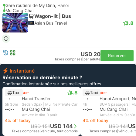
Gare routière de My Dinh, Hanoï
Mu Cang Chai
Wagon-lit | Bus
3.8
Asian Bus Travel
USD 20
Réserver
Taxes comprises
|
par adulte
Instantané
Réservation de dernière minute ?
Confirmation instantanée sur nos meilleures offres
4.8
Taxi
Taxi
--:--
Hanoi Transfer
--:--
5h 30m
Sedan 3pax | Mui Ne Private Car
4h
--:--
Mu Cang Chai
--:--
Mu Cang Chai
Arrivée le dim. 9 août
Arrivée le dim. 9 août
4% off today
4% off today
USD 144
US
USD 151
USD 141
Taxes comprises
|
véhicule, tout compris
Taxes comprises
|
véhicule, 