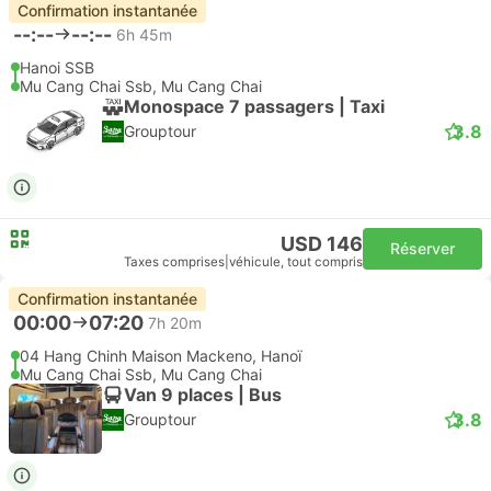
Confirmation instantanée
--:--
--:--
6h 45m
Hanoi SSB
Mu Cang Chai Ssb, Mu Cang Chai
Monospace 7 passagers | Taxi
3.8
Grouptour
USD 146
Réserver
Taxes comprises
|
véhicule, tout compris
Confirmation instantanée
00:00
07:20
7h 20m
04 Hang Chinh Maison Mackeno, Hanoï
Mu Cang Chai Ssb, Mu Cang Chai
Van 9 places | Bus
3.8
Grouptour