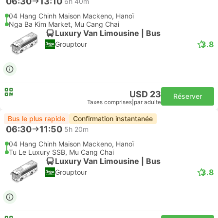
06:30
13:10
6h 40m
04 Hang Chinh Maison Mackeno, Hanoï
Nga Ba Kim Market, Mu Cang Chai
Luxury Van Limousine | Bus
3.8
Grouptour
USD 23
Réserver
Taxes comprises
|
par adulte
Bus le plus rapide
Confirmation instantanée
06:30
11:50
5h 20m
04 Hang Chinh Maison Mackeno, Hanoï
Tu Le Luxury SSB, Mu Cang Chai
Luxury Van Limousine | Bus
3.8
Grouptour