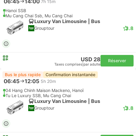
06:45
14:00
7h 15m
Hanoi SSB
Mu Cang Chai Ssb, Mu Cang Chai
Luxury Van Limousine | Bus
3.8
Grouptour
USD 28
Réserver
Taxes comprises
|
par adulte
Bus le plus rapide
Confirmation instantanée
06:45
12:05
5h 20m
04 Hang Chinh Maison Mackeno, Hanoï
Tu Le Luxury SSB, Mu Cang Chai
Luxury Van Limousine | Bus
3.8
Grouptour