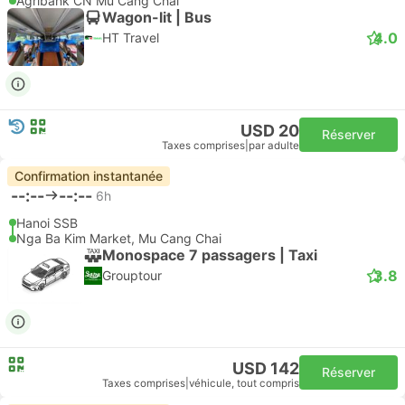
Agribank CN Mu Cang Chai
Wagon-lit | Bus
4.0
HT Travel
USD 20
Réserver
Taxes comprises
|
par adulte
Confirmation instantanée
--:--
--:--
6h
Hanoi SSB
Nga Ba Kim Market, Mu Cang Chai
Monospace 7 passagers | Taxi
3.8
Grouptour
USD 142
Réserver
Taxes comprises
|
véhicule, tout compris