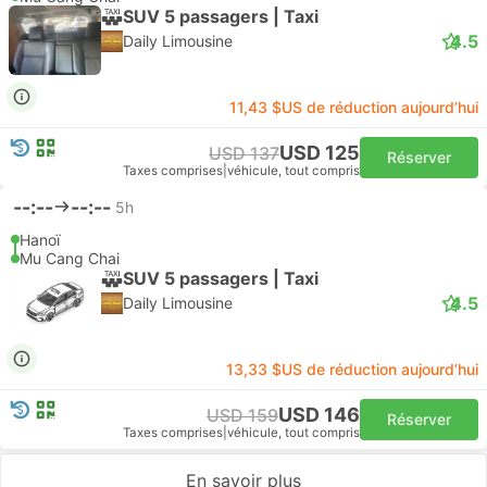
SUV 5 passagers | Taxi
4.5
Daily Limousine
11,43 $US de réduction aujourd’hui
USD 125
USD 137
Réserver
Taxes comprises
|
véhicule, tout compris
--:--
--:--
5h
Hanoï
Mu Cang Chai
SUV 5 passagers | Taxi
4.5
Daily Limousine
13,33 $US de réduction aujourd’hui
USD 146
USD 159
Réserver
Taxes comprises
|
véhicule, tout compris
En savoir plus