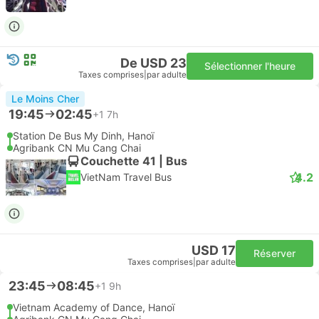
De USD 23
Sélectionner l'heure
Taxes comprises
|
par adulte
Le Moins Cher
19:45
02:45
+1
7h
Station De Bus My Dinh, Hanoï
Agribank CN Mu Cang Chai
Couchette 41 | Bus
4.2
VietNam Travel Bus
USD 17
Réserver
Taxes comprises
|
par adulte
23:45
08:45
+1
9h
Vietnam Academy of Dance, Hanoï