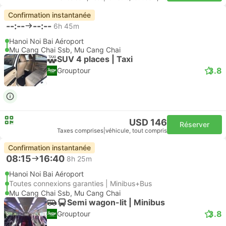
Confirmation instantanée
--:--
--:--
6h 45m
Hanoi Noi Bai Aéroport
Mu Cang Chai Ssb, Mu Cang Chai
SUV 4 places | Taxi
3.8
Grouptour
USD 146
Réserver
Taxes comprises
|
véhicule, tout compris
Confirmation instantanée
08:15
16:40
8h 25m
Hanoi Noi Bai Aéroport
Toutes connexions garanties | Minibus+Bus
Mu Cang Chai Ssb, Mu Cang Chai
Semi wagon-lit | Minibus
3.8
Grouptour