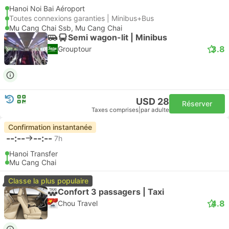
Hanoi Noi Bai Aéroport
Toutes connexions garanties | Minibus+Bus
Mu Cang Chai Ssb, Mu Cang Chai
Semi wagon-lit | Minibus
3.8
Grouptour
USD 28
Réserver
Taxes comprises
|
par adulte
Confirmation instantanée
--:--
--:--
7h
Hanoi Transfer
Mu Cang Chai
Classe la plus populaire
Confort 3 passagers | Taxi
4.8
Chou Travel