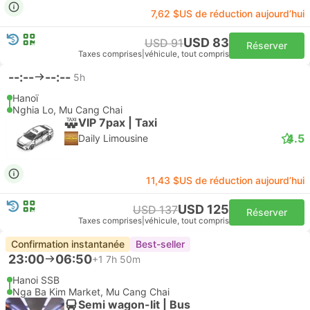
7,62 $US de réduction aujourd’hui
USD 83
USD 91
Réserver
Taxes comprises
|
véhicule, tout compris
--:--
--:--
5h
Hanoï
Nghia Lo, Mu Cang Chai
VIP 7pax | Taxi
4.5
Daily Limousine
11,43 $US de réduction aujourd’hui
USD 125
USD 137
Réserver
Taxes comprises
|
véhicule, tout compris
Confirmation instantanée
Best-seller
23:00
06:50
+1
7h 50m
Hanoi SSB
Nga Ba Kim Market, Mu Cang Chai
Semi wagon-lit | Bus