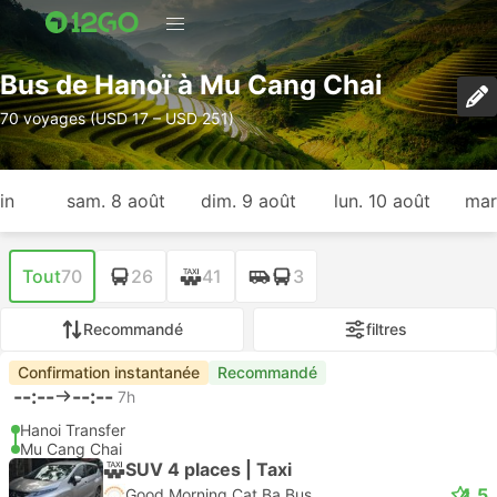
Bus de Hanoï à Mu Cang Chai
70 voyages (USD 17 – USD 251)
in
sam. 8 août
dim. 9 août
lun. 10 août
mar
Tout
70
26
41
3
Recommandé
filtres
Confirmation instantanée
Recommandé
--:--
--:--
7h
Hanoi Transfer
Mu Cang Chai
SUV 4 places | Taxi
4.5
Good Morning Cat Ba Bus