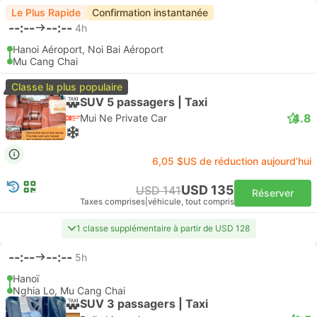
Le Plus Rapide
Confirmation instantanée
--:--
--:--
4h
Hanoi Aéroport, Noi Bai Aéroport
Mu Cang Chai
Classe la plus populaire
SUV 5 passagers | Taxi
4.8
Mui Ne Private Car
6,05 $US de réduction aujourd’hui
USD 135
USD 141
Réserver
Taxes comprises
|
véhicule, tout compris
1 classe supplémentaire à partir de USD 128
--:--
--:--
5h
Hanoï
Nghia Lo, Mu Cang Chai
SUV 3 passagers | Taxi