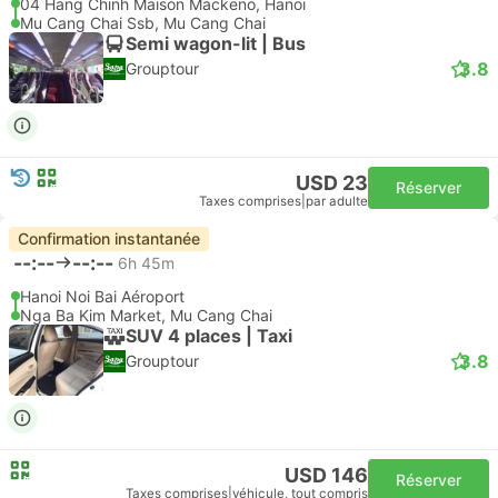
04 Hang Chinh Maison Mackeno, Hanoï
Mu Cang Chai Ssb, Mu Cang Chai
Semi wagon-lit | Bus
3.8
Grouptour
USD 23
Réserver
Taxes comprises
|
par adulte
Confirmation instantanée
--:--
--:--
6h 45m
Hanoi Noi Bai Aéroport
Nga Ba Kim Market, Mu Cang Chai
SUV 4 places | Taxi
3.8
Grouptour
USD 146
Réserver
Taxes comprises
|
véhicule, tout compris