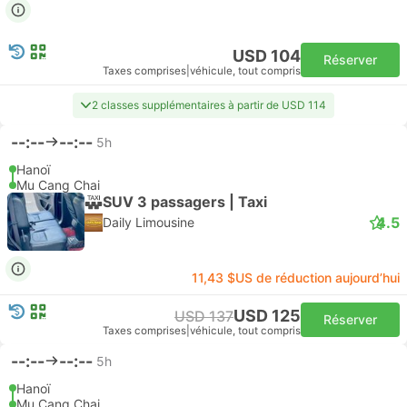
USD 104
Réserver
Taxes comprises
|
véhicule, tout compris
2 classes supplémentaires à partir de USD 114
--:--
--:--
5h
Hanoï
Mu Cang Chai
SUV 3 passagers | Taxi
4.5
Daily Limousine
11,43 $US de réduction aujourd’hui
USD 125
USD 137
Réserver
Taxes comprises
|
véhicule, tout compris
--:--
--:--
5h
Hanoï
Mu Cang Chai