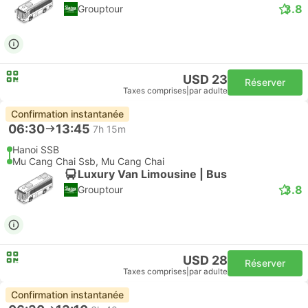
3.8
Grouptour
USD 23
Réserver
Taxes comprises
|
par adulte
Confirmation instantanée
06:30
13:45
7h 15m
Hanoi SSB
Mu Cang Chai Ssb, Mu Cang Chai
Luxury Van Limousine | Bus
3.8
Grouptour
USD 28
Réserver
Taxes comprises
|
par adulte
Confirmation instantanée