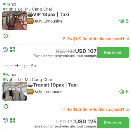
Hanoï
Nghia Lo, Mu Cang Chai
VIP 18pax | Taxi
4.5
Daily Limousine
15,24 $US de réduction aujourd’hui
USD 167
USD 182
Réserver
Taxes comprises
|
véhicule, tout compris
--:--
--:--
5h
Hanoï
Nghia Lo, Mu Cang Chai
Transit 10pax | Taxi
4.5
Daily Limousine
11,43 $US de réduction aujourd’hui
USD 125
USD 137
Réserver
Taxes comprises
|
véhicule, tout compris