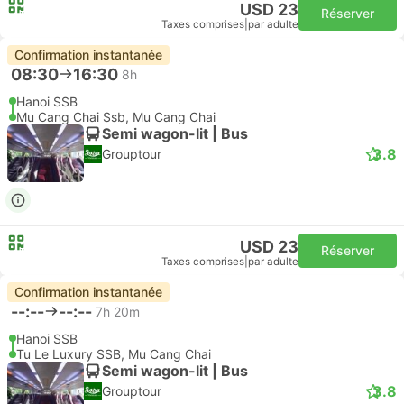
USD 23
Réserver
Taxes comprises
|
par adulte
Confirmation instantanée
08:30
16:30
8h
Hanoi SSB
Mu Cang Chai Ssb, Mu Cang Chai
Semi wagon-lit | Bus
3.8
Grouptour
USD 23
Réserver
Taxes comprises
|
par adulte
Confirmation instantanée
--:--
--:--
7h 20m
Hanoi SSB
Tu Le Luxury SSB, Mu Cang Chai
Semi wagon-lit | Bus
3.8
Grouptour