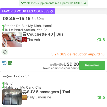
2 classes supplémentaires à partir de USD 154
FAVORIS POUR LES COUPLES
08:45
15:15
6h 30m
Station De Bus My Dinh, Hanoï
Tu Le Petrol Station, Yen Bai
Couchette 40 | Bus
3.8
The Anh
5,24 $US de réduction aujourd’hui
USD 20
USD 26
Réserver
Taxes comprises
|
par adulte
--:--
--:--
5h
Hanoï
Nghia Lo, Mu Cang Chai
SUV 5 passagers | Taxi
4.5
Daily Limousine