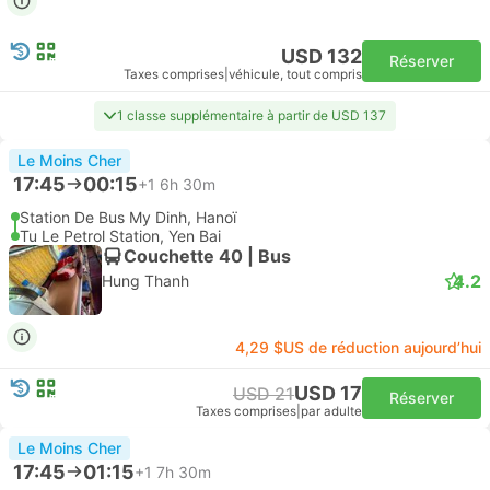
USD 132
Réserver
Taxes comprises
|
véhicule, tout compris
1 classe supplémentaire à partir de USD 137
Le Moins Cher
17:45
00:15
+1
6h 30m
Station De Bus My Dinh, Hanoï
Tu Le Petrol Station, Yen Bai
Couchette 40 | Bus
4.2
Hung Thanh
4,29 $US de réduction aujourd’hui
USD 17
USD 21
Réserver
Taxes comprises
|
par adulte
Le Moins Cher
17:45
01:15
+1
7h 30m