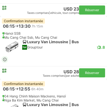
USD 23
Réserver
Taxes comprises
|
véhicule, tout compris
Confirmation instantanée
06:15
13:30
7h 15m
Hanoi SSB
Mu Cang Chai Ssb, Mu Cang Chai
Luxury Van Limousine | Bus
3.8
Grouptour
USD 28
Réserver
Taxes comprises
|
par adulte
Confirmation instantanée
06:15
12:55
6h 40m
04 Hang Chinh Maison Mackeno, Hanoï
Nga Ba Kim Market, Mu Cang Chai
Luxury Van Limousine | Bus