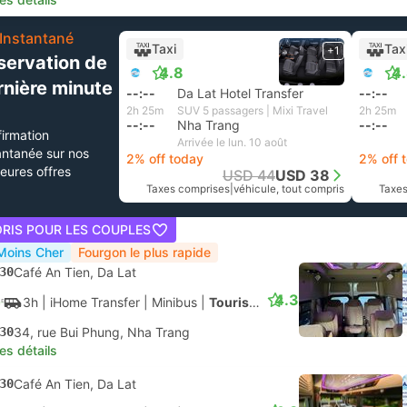
Instantané
Taxi
Tax
+1
servation de
4.8
4
rnière minute
--:--
Da Lat Hotel Transfer
--:--
2h 25m
SUV 5 passagers | Mixi Travel
2h 25m
--:--
Nha Trang
--:--
irmation
Arrivée le lun. 10 août
antanée sur nos
2% off today
2% off 
leures offres
USD 44
USD 38
Taxes comprises
|
véhicule, tout compris
Taxes
ORIS POUR LES COUPLES
Moins Cher
Fourgon le plus rapide
30
Café An Tien, Da Lat
4.3
3h
| iHome Transfer
|
Minibus
|
Touriste
30
34, rue Bui Phung, Nha Trang
les détails
30
Café An Tien, Da Lat