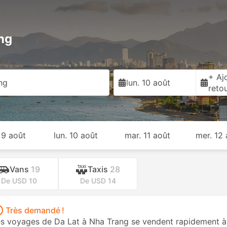
ng
+ Ajo
ng
lun. 10 août
reto
 9 août
lun. 10 août
mar. 11 août
mer. 12
Vans
19
Taxis
28
De USD 10
De USD 14
Très demandé !
s voyages de Da Lat à Nha Trang se vendent rapidement à 