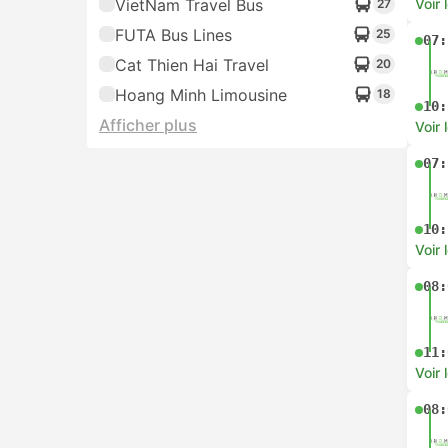
VietNam Travel Bus
Voir 
27
FUTA Bus Lines
25
07:
Cat Thien Hai Travel
20
Hoang Minh Limousine
18
10:
Afficher plus
Voir 
07:
10:
Voir 
08:
11:
Voir 
08: