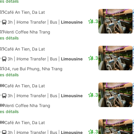
les détails
15
Café An Tien, Da Lat
4.3
3h
| iHome Transfer
|
Bus
|
Limousine
15
Venti Coffee Nha Trang
les détails
15
Café An Tien, Da Lat
4.3
3h
| iHome Transfer
|
Bus
|
Limousine
15
34, rue Bui Phung, Nha Trang
les détails
00
Café An Tien, Da Lat
4.3
3h
| iHome Transfer
|
Bus
|
Limousine
00
Venti Coffee Nha Trang
les détails
00
Café An Tien, Da Lat
4.3
3h
| iHome Transfer
|
Bus
|
Limousine