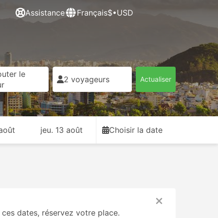
Assistance
Français
$•USD
uter le
2 voyageurs
Actualiser
ur
 août
jeu. 13 août
Choisir la date
ces dates, réservez votre place.