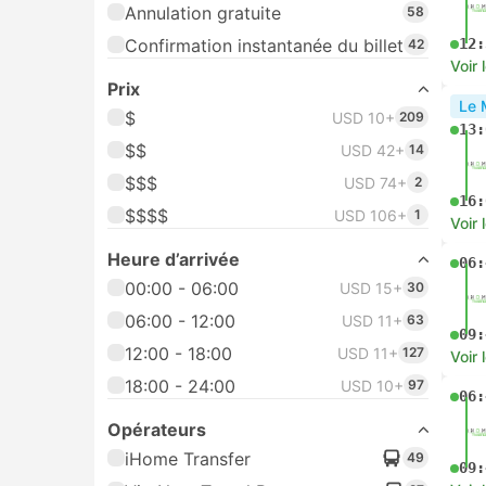
Annulation gratuite
58
Confirmation instantanée du billet
12:
42
Voir 
Prix
Le 
$
USD 10+
209
13:
$$
USD 42+
14
$$$
USD 74+
2
16:
$$$$
USD 106+
1
Voir 
Heure d’arrivée
06:
00:00 - 06:00
USD 15+
30
06:00 - 12:00
USD 11+
63
09:
12:00 - 18:00
USD 11+
127
Voir 
18:00 - 24:00
USD 10+
97
06:
Opérateurs
iHome Transfer
49
09: