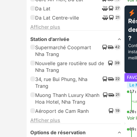
Da Lat
27
Da Lat Centre-ville
21
Ré
Afficher plus
de
?
Station d'arrivée
Conf
Supermarché Coopmart
42
inst
Nha Trang
meil
Nouvelle gare routière sud de
39
Nha Trang
FAV
34, rue Bui Phung, Nha
22
Le 
Trang
17:
Muong Thanh Luxury Khanh
21
Hoa Hotel, Nha Trang
Aéroport de Cam Ranh
19
20:
Voir 
Afficher plus
09:
Options de réservation