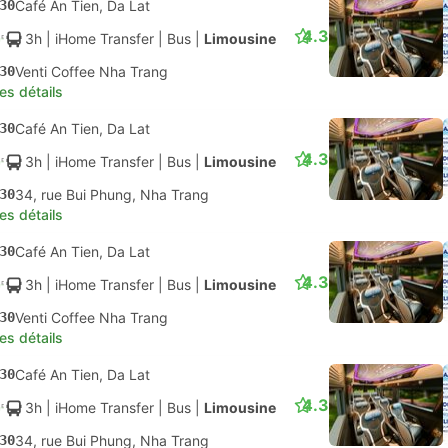
30
Café An Tien, Da Lat
4.3
3h
| iHome Transfer
|
Bus
|
Limousine
30
Venti Coffee Nha Trang
les détails
30
Café An Tien, Da Lat
4.3
3h
| iHome Transfer
|
Bus
|
Limousine
30
34, rue Bui Phung, Nha Trang
les détails
30
Café An Tien, Da Lat
4.3
3h
| iHome Transfer
|
Bus
|
Limousine
30
Venti Coffee Nha Trang
les détails
30
Café An Tien, Da Lat
4.3
3h
| iHome Transfer
|
Bus
|
Limousine
30
34, rue Bui Phung, Nha Trang