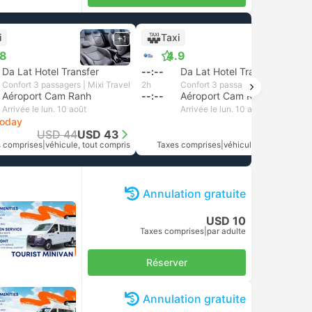
i
Taxi
+1
+1
.8
4.9
Da Lat Hotel Transfer
--:--
Da Lat Hotel Transfer
Confort 3 passagers | Mixi Travel
2h
Confort 3 passagers | Bao Chung Travel
Aéroport Cam Ranh
--:--
Aéroport Cam Ranh
Arrivée le lun. 10 août
Arrivée le lun. 10 août
today
USD 44
USD 43
USD 47
 comprises
|
véhicule, tout compris
Taxes comprises
|
véhicule, tout compris
Annulation gratuite
USD 10
Taxes comprises
|
par adulte
Réserver
Annulation gratuite