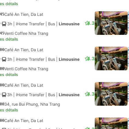
les détails
45
Café An Tien, Da Lat
4.3
3h
| iHome Transfer
|
Bus
|
Limousine
45
Venti Coffee Nha Trang
les détails
00
Café An Tien, Da Lat
4.3
3h
| iHome Transfer
|
Bus
|
Limousine
00
Venti Coffee Nha Trang
les détails
00
Café An Tien, Da Lat
4.3
3h
| iHome Transfer
|
Bus
|
Limousine
00
34, rue Bui Phung, Nha Trang
les détails
00
Café An Tien, Da Lat