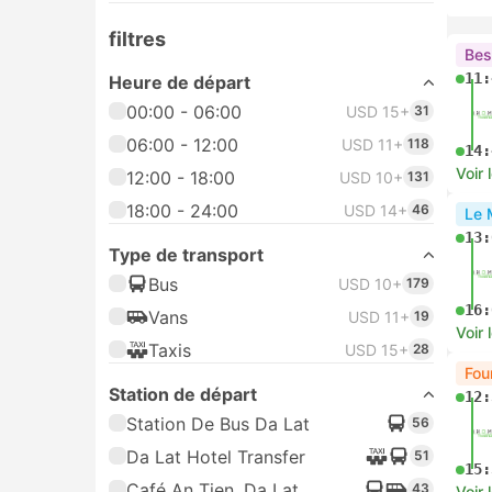
filtres
Bes
11:
Heure de départ
00:00 - 06:00
USD 15+
31
06:00 - 12:00
USD 11+
118
14:
Voir 
12:00 - 18:00
USD 10+
131
18:00 - 24:00
USD 14+
46
Le 
13:
Type de transport
Bus
USD 10+
179
16:
Vans
USD 11+
19
Voir 
Taxis
USD 15+
28
Fou
Station de départ
12:
Station De Bus Da Lat
56
Da Lat Hotel Transfer
51
15:
Café An Tien, Da Lat
43
Voir 