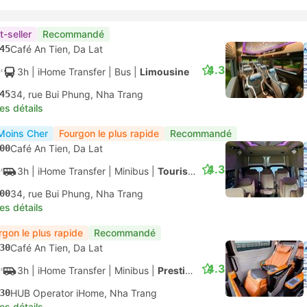
t-seller
Recommandé
45
Café An Tien, Da Lat
4.3
3h
| iHome Transfer
|
Bus
|
Limousine
45
34, rue Bui Phung, Nha Trang
les détails
Moins Cher
Fourgon le plus rapide
Recommandé
00
Café An Tien, Da Lat
4.3
3h
| iHome Transfer
|
Minibus
|
Touriste
00
34, rue Bui Phung, Nha Trang
les détails
rgon le plus rapide
Recommandé
30
Café An Tien, Da Lat
4.3
3h
| iHome Transfer
|
Minibus
|
Prestige
30
HUB Operator iHome, Nha Trang
les détails