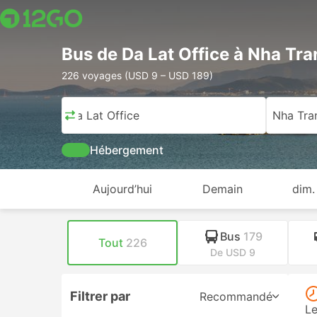
Bus de Da Lat Office à Nha Tra
226 voyages (USD 9 – USD 189)
Da Lat Office
Nha Tra
Hébergement
Aujourd’hui
Demain
dim.
Bus
179
Tout
226
De USD 9
Filtrer par
Recommandé
Le