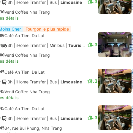
4.3
3h
| iHome Transfer
|
Bus
|
Limousine
30
Venti Coffee Nha Trang
les détails
Moins Cher
Fourgon le plus rapide
00
Café An Tien, Da Lat
4.3
3h
| iHome Transfer
|
Minibus
|
Touriste
00
Venti Coffee Nha Trang
les détails
45
Café An Tien, Da Lat
4.3
3h
| iHome Transfer
|
Bus
|
Limousine
45
Venti Coffee Nha Trang
les détails
45
Café An Tien, Da Lat
4.3
3h
| iHome Transfer
|
Bus
|
Limousine
45
34, rue Bui Phung, Nha Trang