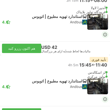
11:15
08:00
3h 15m
آندورا لاولا
فرودگاه تولوز بلایناک
استاندارد تهویه مطبوع | اتوبوس
4.6
Andbus
USD 42
هم اکنون رزرو کنید
مالیات‌ها لحاظ شده
|
به ازای هر بزرگسال
تأیید فوری
15:45
11:40
4h 5m
لز اسکالدس
تولوز مرکزی
استاندارد تهویه مطبوع | اتوبوس
4.6
Andbus