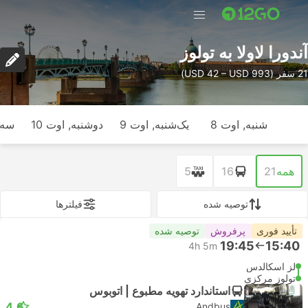
آندورا لاولا به تولوز
21 سفر (USD 42 – USD 993)
شنبه, اوت 8
یک‌شنبه, اوت 9
دوشنبه, اوت 10
سه‌ش
همه
21
16
5
توصیه شده
فیلتر‌ها
تأیید فوری
پرفروش
توصیه شده
19:45
15:40
4h 5m
لز اسکالدس
تولوز مرکزی
استاندارد تهویه مطبوع | اتوبوس
4.6
Andbus