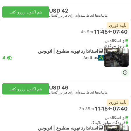
USD 42
هم اکنون رزرو کنید
مالیات‌ها لحاظ شده
|
به ازای هر بزرگسال
تأیید فوری
11:45
07:40
4h 5m
لز اسکالدس
تولوز مرکزی
استاندارد تهویه مطبوع | اتوبوس
4.6
Andbus
USD 46
هم اکنون رزرو کنید
مالیات‌ها لحاظ شده
|
به ازای هر بزرگسال
تأیید فوری
11:15
07:40
3h 35m
لز اسکالدس
فرودگاه تولوز بلایناک
استاندارد تهویه مطبوع | اتوبوس