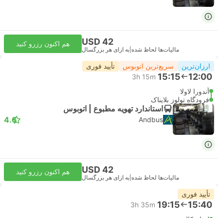
USD 42
هم اکنون رزرو کنید
مالیات‌ها لحاظ شده
|
به ازای هر بزرگسال
ارزان‌ترین
سریع‌ترین اتوبوس
تأیید فوری
15:15
12:00
3h 15m
آندورا لاولا
فرودگاه تولوز بلایناک
استاندارد تهویه مطبوع | اتوبوس
4.6
Andbus
USD 42
هم اکنون رزرو کنید
مالیات‌ها لحاظ شده
|
به ازای هر بزرگسال
تأیید فوری
19:15
15:40
3h 35m