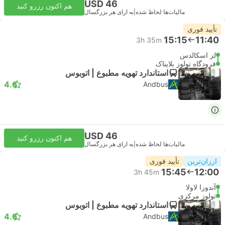
USD 46
هم اکنون رزرو کنید
مالیات‌ها لحاظ شده
|
به ازای هر بزرگسال
تأیید فوری
15:15
11:40
3h 35m
لز اسکالدس
فرودگاه تولوز بلایناک
استاندارد تهویه مطبوع | اتوبوس
4.6
Andbus
USD 46
هم اکنون رزرو کنید
مالیات‌ها لحاظ شده
|
به ازای هر بزرگسال
ارزان‌ترین
تأیید فوری
15:45
12:00
3h 45m
آندورا لاولا
تولوز مرکزی
استاندارد تهویه مطبوع | اتوبوس
4.6
Andbus