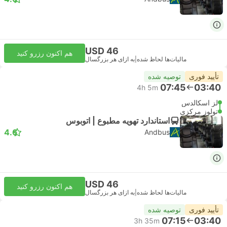
USD 46
هم اکنون رزرو کنید
مالیات‌ها لحاظ شده
|
به ازای هر بزرگسال
تأیید فوری
توصیه شده
07:45
03:40
4h 5m
لز اسکالدس
تولوز مرکزی
استاندارد تهویه مطبوع | اتوبوس
4.6
Andbus
USD 46
هم اکنون رزرو کنید
مالیات‌ها لحاظ شده
|
به ازای هر بزرگسال
تأیید فوری
توصیه شده
07:15
03:40
3h 35m