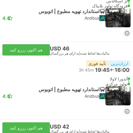
لز اسکالدس
فرودگاه تولوز بلایناک
استاندارد تهویه مطبوع | اتوبوس
4.6
Andbus
USD 46
هم اکنون رزرو کنید
مالیات‌ها لحاظ شده
|
به ازای هر بزرگسال
ارزان‌ترین
تأیید فوری
19:45
16:00
3h 45m
آندورا لاولا
تولوز مرکزی
استاندارد تهویه مطبوع | اتوبوس
4.6
Andbus
USD 42
هم اکنون رزرو کنید
مالیات‌ها لحاظ شده
|
به ازای هر بزرگسال