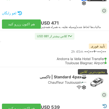
لغو رایگان
USD 471
هم اکنون رزرو کنید
مالیات‌ها لحاظ شده
|
وسیله نقلیه، به همراه همه‌چیز
۳ کلاس بیشتر از USD 881
تأیید فوری
--:--
--:--
2h 45m
Andorra la Vella Hotel Transfer
Toulouse Blagnac Airport
محبوب‌ترین کلاس
Standard 4pax | تاکسی
Chauffeur Toulousain
USD 539
هم اکنون رزرو کنید