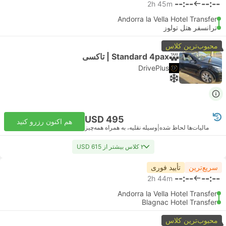
--:--
--:--
2h 45m
Andorra la Vella Hotel Transfer
ترانسفر هتل تولوز
محبوب‌ترین کلاس
Standard 4pax | تاکسی
DrivePlus
USD 495
هم اکنون رزرو کنید
مالیات‌ها لحاظ شده
|
وسیله نقلیه، به همراه همه‌چیز
۲ کلاس بیشتر از USD 615
سریع‌ترین
تأیید فوری
--:--
--:--
2h 44m
Andorra la Vella Hotel Transfer
Blagnac Hotel Transfer
محبوب‌ترین کلاس