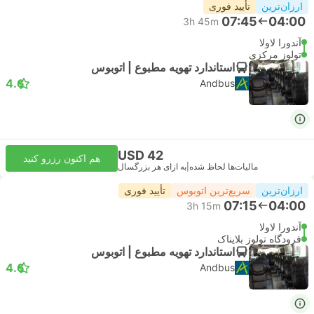
ارزان‌ترین
تأیید فوری
07:45
04:00
3h 45m
آندورا لاولا
تولوز مرکزی
استاندارد تهویه مطبوع | اتوبوس
4.6
Andbus
USD 42
هم اکنون رزرو کنید
مالیات‌ها لحاظ شده
|
به ازای هر بزرگسال
ارزان‌ترین
سریع‌ترین اتوبوس
تأیید فوری
07:15
04:00
3h 15m
آندورا لاولا
فرودگاه تولوز بلایناک
استاندارد تهویه مطبوع | اتوبوس
4.6
Andbus