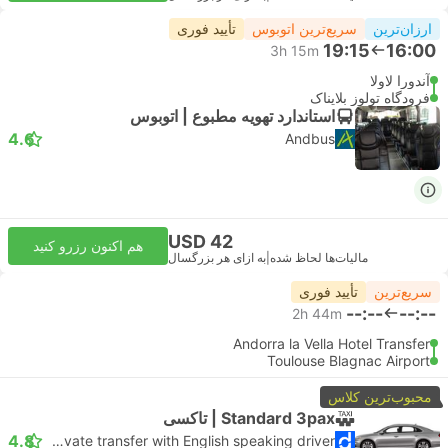
ارزان‌ترین
سریع‌ترین اتوبوس
تأیید فوری
19:15
16:00
3h 15m
آندورا لاولا
فرودگاه تولوز بلایناک
استاندارد تهویه مطبوع | اتوبوس
4.6
Andbus
USD 42
هم اکنون رزرو کنید
مالیات‌ها لحاظ شده
|
به ازای هر بزرگسال
سریع‌ترین
تأیید فوری
--:--
--:--
2h 44m
Andorra la Vella Hotel Transfer
Toulouse Blagnac Airport
محبوب‌ترین کلاس
Standard 3pax | تاکسی
4.8
Daytrip private transfer with English speaking driver