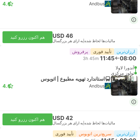
4.6
Andbus
USD 46
هم اکنون رزرو کنید
مالیات‌ها لحاظ شده
|
به ازای هر بزرگسال
ارزان‌ترین
تأیید فوری
پرفروش
11:45
08:00
3h 45m
آندورا لاولا
تولوز مرکزی
استاندارد تهویه مطبوع | اتوبوس
4.6
Andbus
USD 42
هم اکنون رزرو کنید
مالیات‌ها لحاظ شده
|
به ازای هر بزرگسال
ارزان‌ترین
سریع‌ترین اتوبوس
تأیید فوری