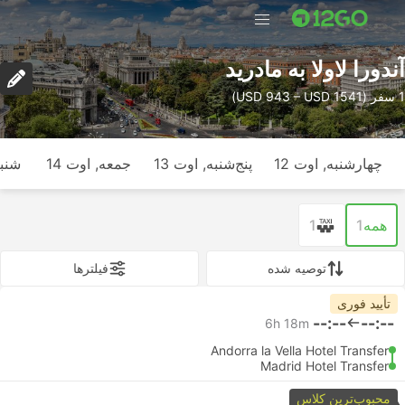
آندورا لاولا به مادرید
1 سفر (USD 943 – USD 1541)
چهارشنبه, اوت 12
پنج‌شنبه, اوت 13
جمعه, اوت 14
شنبه
همه
1
1
توصیه شده
فیلتر‌ها
تأیید فوری
--:--
--:--
6h 18m
Andorra la Vella Hotel Transfer
Madrid Hotel Transfer
محبوب‌ترین کلاس