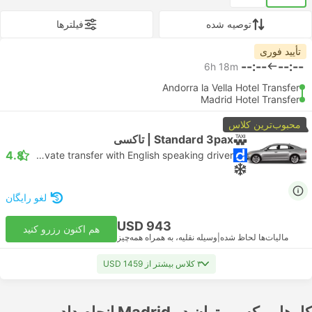
توصیه شده
فیلتر‌ها
تأیید فوری
--:--
--:--
6h 18m
Andorra la Vella Hotel Transfer
Madrid Hotel Transfer
محبوب‌ترین کلاس
Standard 3pax | تاکسی
4.8
Daytrip private transfer with English speaking driver
لغو رایگان
USD 943
هم اکنون رزرو کنید
مالیات‌ها لحاظ شده
|
وسیله نقلیه، به همراه همه‌چیز
۳ کلاس بیشتر از USD 1459