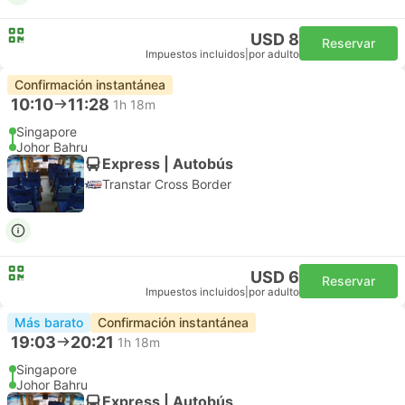
USD 8
Reservar
Impuestos incluidos
|
por adulto
Confirmación instantánea
10:10
11:28
1h 18m
Singapore
Johor Bahru
Express | Autobús
Transtar Cross Border
USD 6
Reservar
Impuestos incluidos
|
por adulto
Más barato
Confirmación instantánea
19:03
20:21
1h 18m
Singapore
Johor Bahru
Express | Autobús