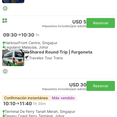
USD 5
Reservar
Impuestos incluidos
|
por adulto
09:30
10:30
1h
HarbourFront Centre, Singapur
Legoland Malaysia, Johor
Shared Round Trip | Furgoneta
Travelex Tour Trans
USD 30
Reservar
Impuestos incluidos
|
por adulto
Confirmación instantánea
Más vendido
10:10
11:40
1h 30m
Terminal De Ferry Tanah Merah, Singapur
Desaru Coast Ferry Terminal, Johor