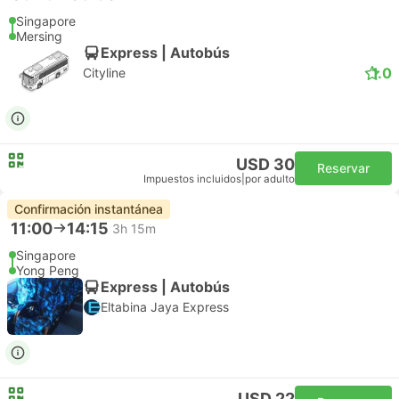
Singapore
Mersing
Express | Autobús
1.0
Cityline
USD 30
Reservar
Impuestos incluidos
|
por adulto
Confirmación instantánea
11:00
14:15
3h 15m
Singapore
Yong Peng
Express | Autobús
Eltabina Jaya Express
USD 22