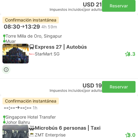
USD 21
Reservar
Impuestos incluidos
|
por adulto
Confirmación instantánea
08:30
13:29
4h 59m
Torre Milla de Oro, Singapur
Muar
Express 27 | Autobús
4.3
StarMart SG
USD 19
Reservar
Impuestos incluidos
|
por adulto
Confirmación instantánea
--:--
--:--
1h
Singapore Hotel Transfer
Johor Bahru
Microbús 6 personas | Taxi
5.0
ZMT Enterprise