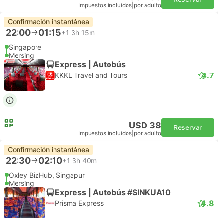
Impuestos incluidos
|
por adulto
Confirmación instantánea
22:00
01:15
+1
3h 15m
Singapore
Mersing
Express | Autobús
4.7
KKKL Travel and Tours
USD 38
Reservar
Impuestos incluidos
|
por adulto
Confirmación instantánea
22:30
02:10
+1
3h 40m
Oxley BizHub, Singapur
Mersing
Express | Autobús #SINKUA10
4.8
Prisma Express