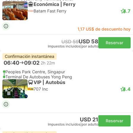
Económica | Ferry
4.7
Batam Fast Ferry
1,17 US$ de descuento hoy
USD 58
USD 59
Reservar
Impuestos incluidos
|
por adulto
Confirmación instantánea
06:40
09:02
2h 22m
Peoples Park Centre, Singapur
Terminal De Autobuses Yong Peng
VIP | Autobús
4.4
707 Inc
USD 21
Reservar
Impuestos incluidos
|
por adulto