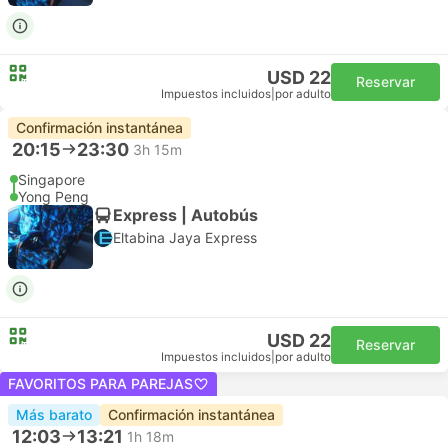
USD 22
Reservar
Impuestos incluidos
|
por adulto
Confirmación instantánea
20:15
23:30
3h 15m
Singapore
Yong Peng
Express | Autobús
Eltabina Jaya Express
USD 22
Reservar
Impuestos incluidos
|
por adulto
FAVORITOS PARA PAREJAS
Más barato
Confirmación instantánea
12:03
13:21
1h 18m