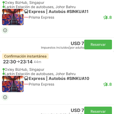
Oxley BizHub, Singapur
Larkin Estación de autobuses, Johor Bahru
Express | Autobús #SINKUA11
4.8
Prisma Express
USD 7
Reservar
Impuestos incluidos
|
por adulto
Confirmación instantánea
22:30
23:14
44m
Oxley BizHub, Singapur
Larkin Estación de autobuses, Johor Bahru
Express | Autobús #SINKUA10
4.8
Prisma Express
USD 7
Reservar