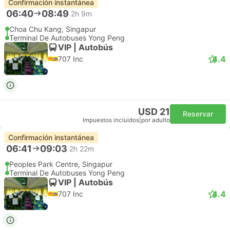
Confirmación instantánea
06:40
08:49
2h 9m
Choa Chu Kang, Singapur
Terminal De Autobuses Yong Peng
VIP | Autobús
4.4
707 Inc
USD 21
Reservar
Impuestos incluidos
|
por adulto
Confirmación instantánea
06:41
09:03
2h 22m
Peoples Park Centre, Singapur
Terminal De Autobuses Yong Peng
VIP | Autobús
4.4
707 Inc