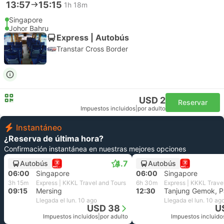
13:57
15:15
1h 18m
Singapore
Johor Bahru
Express | Autobús
Transtar Cross Border
USD 2
Reservar
Impuestos incluidos
|
por adulto
Instantáneo
¿Reserva de última hora?
Confirmación instantánea en nuestras mejores opciones
4.7
Autobús
Autobús
06:00
Singapore
06:00
Singapore
3h 15m
Express | KKKL Travel and Tours
6h 30m
Express | KKKL Trave
09:15
Mersing
12:30
Tanjung Gemok, 
Llegada el lun. 10 ago
Llegada el lun. 10 ag
USD 38
U
Impuestos incluidos
|
por adulto
Impuestos incluido