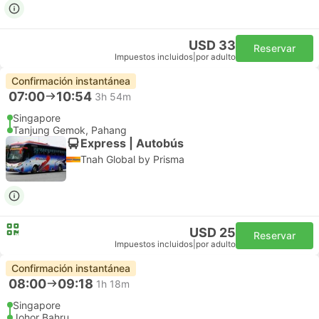
USD 33
Reservar
Impuestos incluidos
|
por adulto
Confirmación instantánea
07:00
10:54
3h 54m
Singapore
Tanjung Gemok, Pahang
Express | Autobús
Tnah Global by Prisma
USD 25
Reservar
Impuestos incluidos
|
por adulto
Confirmación instantánea
08:00
09:18
1h 18m
Singapore
Johor Bahru