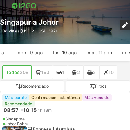
Singapur a Johor
208 viajes (USD 2 – USD 392)
na
dom. 9 ago
lun. 10 ago
mar. 11 ago
mié
Todos
208
193
1
2
2
10
Recomendado
Filtros
Más barato
Confirmación instantánea
Más vendido
Recomendado
08:57
10:15
1h 18m
Singapore
Johor Bahru
Express | Autobús