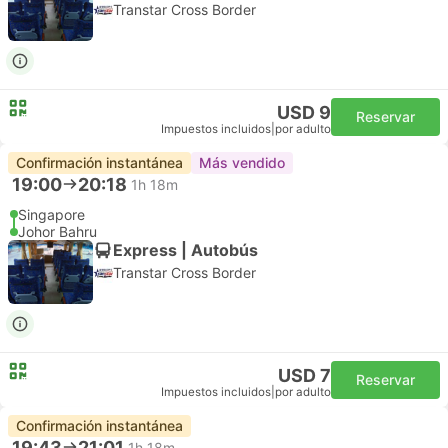
Transtar Cross Border
USD 9
Reservar
Impuestos incluidos
|
por adulto
Confirmación instantánea
Más vendido
19:00
20:18
1h 18m
Singapore
Johor Bahru
Express | Autobús
Transtar Cross Border
USD 7
Reservar
Impuestos incluidos
|
por adulto
Confirmación instantánea
19:43
21:01
1h 18m