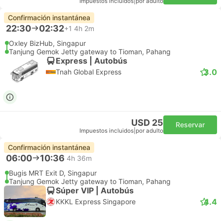
Impuestos incluidos
|
por adulto
Confirmación instantánea
22:30
02:32
+1
4h 2m
Oxley BizHub, Singapur
Tanjung Gemok Jetty gateway to Tioman, Pahang
Express | Autobús
3.0
Tnah Global Express
USD 25
Reservar
Impuestos incluidos
|
por adulto
Confirmación instantánea
06:00
10:36
4h 36m
Bugis MRT Exit D, Singapur
Tanjung Gemok Jetty gateway to Tioman, Pahang
Súper VIP | Autobús
4.4
KKKL Express Singapore