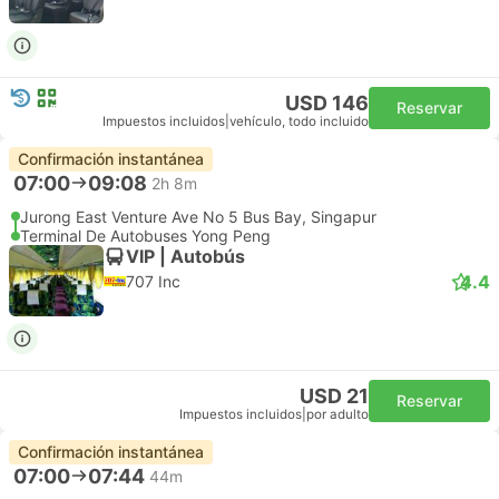
USD 146
Reservar
Impuestos incluidos
|
vehículo, todo incluido
Confirmación instantánea
07:00
09:08
2h 8m
Jurong East Venture Ave No 5 Bus Bay, Singapur
Terminal De Autobuses Yong Peng
VIP | Autobús
4.4
707 Inc
USD 21
Reservar
Impuestos incluidos
|
por adulto
Confirmación instantánea
07:00
07:44
44m