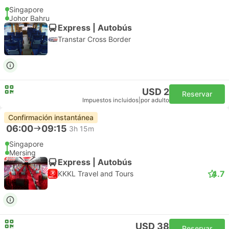
Singapore
Johor Bahru
Express | Autobús
Transtar Cross Border
USD 2
Reservar
Impuestos incluidos
|
por adulto
Confirmación instantánea
06:00
09:15
3h 15m
Singapore
Mersing
Express | Autobús
4.7
KKKL Travel and Tours
USD 38
Reservar