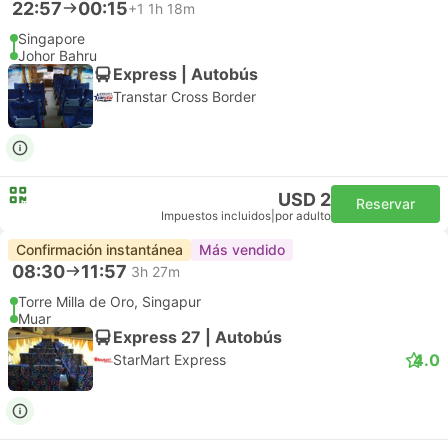
22:57
00:15
+1
1h 18m
Singapore
Johor Bahru
Express | Autobús
Transtar Cross Border
USD 2
Reservar
Impuestos incluidos
|
por adulto
Confirmación instantánea
Más vendido
08:30
11:57
3h 27m
Torre Milla de Oro, Singapur
Muar
Express 27 | Autobús
4.0
StarMart Express