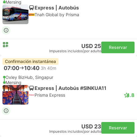
Mersing
Express | Autobús
Tnah Global by Prisma
USD 25
Reservar
Impuestos incluidos
|
por adulto
Confirmación instantánea
07:00
10:40
3h 40m
Oxley BizHub, Singapur
Mersing
Express | Autobús #SINKUA11
4.8
Prisma Express
USD 23
Reservar
Impuestos incluidos
|
por adulto