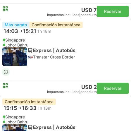
USD 7
Reservar
Impuestos incluidos
|
por adulto
Más barato
Confirmación instantánea
14:03
15:21
1h 18m
Singapore
Johor Bahru
Express | Autobús
Transtar Cross Border
USD 2
Reservar
Impuestos incluidos
|
por adulto
Confirmación instantánea
15:15
16:33
1h 18m
Singapore
Johor Bahru
Express | Autobús