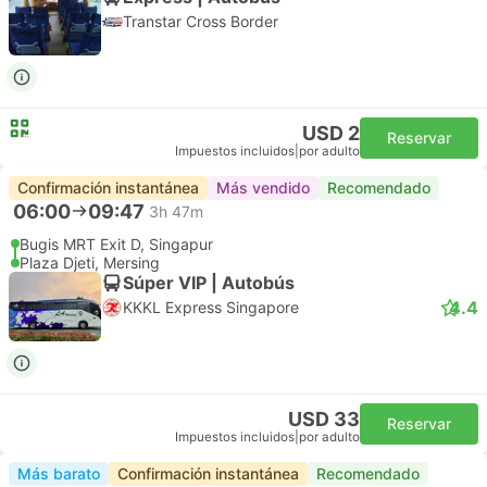
Transtar Cross Border
USD 2
Reservar
Impuestos incluidos
|
por adulto
Confirmación instantánea
Más vendido
Recomendado
06:00
09:47
3h 47m
Bugis MRT Exit D, Singapur
Plaza Djeti, Mersing
Súper VIP | Autobús
4.4
KKKL Express Singapore
USD 33
Reservar
Impuestos incluidos
|
por adulto
Más barato
Confirmación instantánea
Recomendado