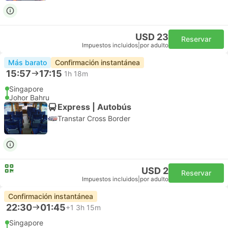
USD 23
Reservar
Impuestos incluidos
|
por adulto
Más barato
Confirmación instantánea
15:57
17:15
1h 18m
Singapore
Johor Bahru
Express | Autobús
Transtar Cross Border
USD 2
Reservar
Impuestos incluidos
|
por adulto
Confirmación instantánea
22:30
01:45
+1
3h 15m
Singapore