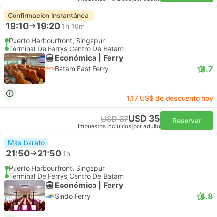
Confirmación instantánea
19:10
19:20
1h 10m
Puerto Harbourfront, Singapur
Terminal De Ferrys Centro De Batam
Económica | Ferry
4.7
Batam Fast Ferry
1,17 US$ de descuento hoy
USD 35
USD 37
Reservar
Impuestos incluidos
|
por adulto
Más barato
21:50
21:50
1h
Puerto Harbourfront, Singapur
Terminal De Ferrys Centro De Batam
Económica | Ferry
4.8
Sindo Ferry