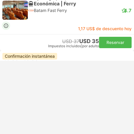
Económica | Ferry
4.7
Batam Fast Ferry
1,17 US$ de descuento hoy
USD 35
USD 37
Reservar
Impuestos incluidos
|
por adulto
Confirmación instantánea
10:30
10:30
1h
Puerto Harbourfront, Singapur
Gold Coast Batam
Económica | Ferry
4.7
Batam Fast Ferry
1,17 US$ de descuento hoy
USD 35
USD 37
Reservar
Impuestos incluidos
|
por adulto