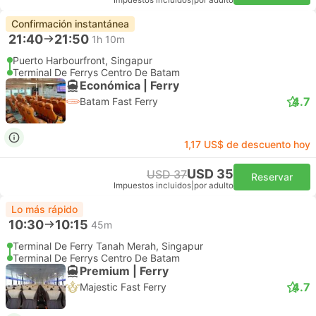
Impuestos incluidos
|
por adulto
Confirmación instantánea
21:40
21:50
1h 10m
Puerto Harbourfront, Singapur
Terminal De Ferrys Centro De Batam
Económica | Ferry
4.7
Batam Fast Ferry
1,17 US$ de descuento hoy
USD 35
USD 37
Reservar
Impuestos incluidos
|
por adulto
Lo más rápido
10:30
10:15
45m
Terminal De Ferry Tanah Merah, Singapur
Terminal De Ferrys Centro De Batam
Premium | Ferry
4.7
Majestic Fast Ferry