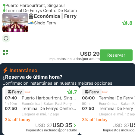
Puerto Harbourfront, Singapur
Terminal De Ferrys Centro De Batam
Económica | Ferry
4.8
Sindo Ferry
USD 29
Reservar
Impuestos incluidos
|
por adulto
Instantáneo
¿Reserva de última hora?
Confirmación instantánea en nuestras mejores opciones
4.7
Ferry
Ferry
07:40
Puerto Harbourfront, Singapur
08:00
1h 10m
Económica | Batam Fast Ferry
50m
Económica | Batam Fa
07:50
Terminal De Ferrys Centro De Batam
07:50
Llegada el mié. 12 ago
Llegada el mié. 12 ag
3% off today
3% off today
USD 35
U
USD 37
USD 37
Impuestos incluidos
|
por adulto
Impuestos incluido