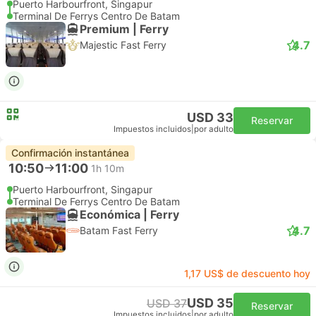
Puerto Harbourfront, Singapur
Terminal De Ferrys Centro De Batam
Premium | Ferry
4.7
Majestic Fast Ferry
USD 33
Reservar
Impuestos incluidos
|
por adulto
Confirmación instantánea
10:50
11:00
1h 10m
Puerto Harbourfront, Singapur
Terminal De Ferrys Centro De Batam
Económica | Ferry
4.7
Batam Fast Ferry
1,17 US$ de descuento hoy
USD 35
USD 37
Reservar
Impuestos incluidos
|
por adulto