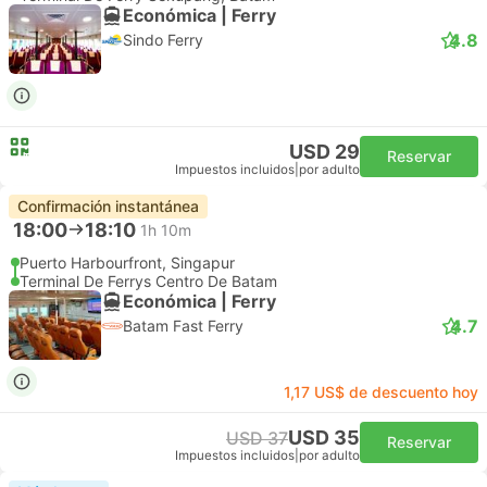
Económica | Ferry
4.8
Sindo Ferry
USD 29
Reservar
Impuestos incluidos
|
por adulto
Confirmación instantánea
18:00
18:10
1h 10m
Puerto Harbourfront, Singapur
Terminal De Ferrys Centro De Batam
Económica | Ferry
4.7
Batam Fast Ferry
1,17 US$ de descuento hoy
USD 35
USD 37
Reservar
Impuestos incluidos
|
por adulto