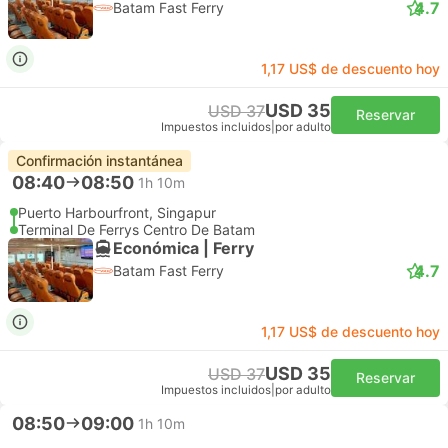
4.7
Batam Fast Ferry
1,17 US$ de descuento hoy
USD 35
USD 37
Reservar
Impuestos incluidos
|
por adulto
Confirmación instantánea
08:40
08:50
1h 10m
Puerto Harbourfront, Singapur
Terminal De Ferrys Centro De Batam
Económica | Ferry
4.7
Batam Fast Ferry
1,17 US$ de descuento hoy
USD 35
USD 37
Reservar
Impuestos incluidos
|
por adulto
08:50
09:00
1h 10m