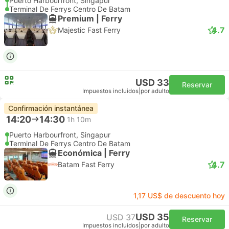
Puerto Harbourfront, Singapur
Terminal De Ferrys Centro De Batam
Premium | Ferry
4.7
Majestic Fast Ferry
USD 33
Reservar
Impuestos incluidos
|
por adulto
Confirmación instantánea
14:20
14:30
1h 10m
Puerto Harbourfront, Singapur
Terminal De Ferrys Centro De Batam
Económica | Ferry
4.7
Batam Fast Ferry
1,17 US$ de descuento hoy
USD 35
USD 37
Reservar
Impuestos incluidos
|
por adulto