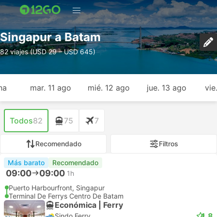
Singapur a Batam
82 viajes (USD 29 – USD 645)
na
mar. 11 ago
mié. 12 ago
jue. 13 ago
vie
Todos
82
75
7
Recomendado
Filtros
Más barato
Recomendado
09:00
09:00
1h
Puerto Harbourfront, Singapur
Terminal De Ferrys Centro De Batam
Económica | Ferry
4.8
Sindo Ferry