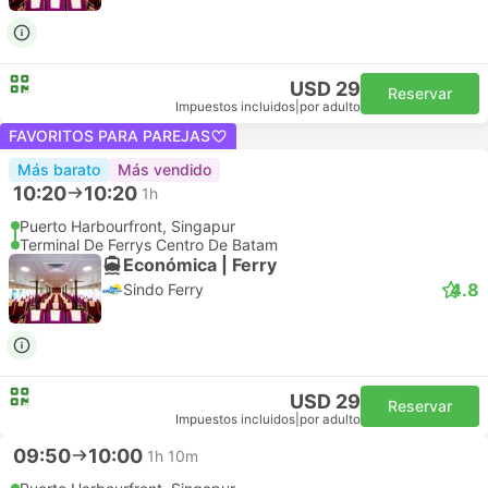
USD 29
Reservar
Impuestos incluidos
|
por adulto
FAVORITOS PARA PAREJAS
Más barato
Más vendido
10:20
10:20
1h
Puerto Harbourfront, Singapur
Terminal De Ferrys Centro De Batam
Económica | Ferry
4.8
Sindo Ferry
USD 29
Reservar
Impuestos incluidos
|
por adulto
09:50
10:00
1h 10m