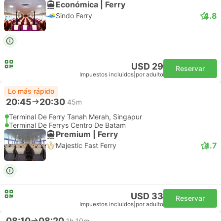
Económica | Ferry
4.8
Sindo Ferry
USD 29
Reservar
Impuestos incluidos
|
por adulto
Lo más rápido
20:45
20:30
45m
Terminal De Ferry Tanah Merah, Singapur
Terminal De Ferrys Centro De Batam
Premium | Ferry
4.7
Majestic Fast Ferry
USD 33
Reservar
Impuestos incluidos
|
por adulto
08:10
08:20
1h 10m