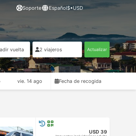
Soporte
Español
$•USD
adir vuelta
2 viajeros
Actualizar
o
vie. 14 ago
Fecha de recogida
USD 39