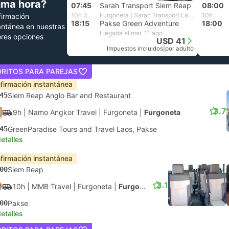
tima hora?
07:45
Sarah Transport Siem Reap
08:00
10h 30m
Furgoneta | Sarah Transport Laos
10h
irmación
18:15
Pakse Green Adventure
18:00
antánea en nuestras
Llegada el mar. 11 ago
res opciones
USD 41
Impuestos incluidos
|
por adulto
ORITOS PARA PAREJAS
firmación instantánea
45
Siem Reap Anglo Bar and Restaurant
3.7
9h
| Namo Angkor Travel
|
Furgoneta
|
Furgoneta
45
GreenParadise Tours and Travel Laos, Pakse
etalles
firmación instantánea
00
Siem Reap
3.1
10h
| MMB Travel
|
Furgoneta
|
Furgoneta
00
Pakse
etalles