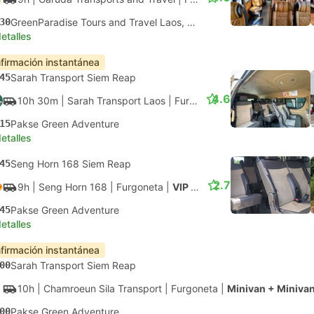
30
GreenParadise Tours and Travel Laos, Pakse
etalles
firmación instantánea
45
Sarah Transport Siem Reap
4.6
10h 30m
| Sarah Transport Laos
|
Furgoneta
|
Furgoneta
15
Pakse Green Adventure
etalles
45
Seng Horn 168 Siem Reap
2.7
9h
| Seng Horn 168
|
Furgoneta
|
VIP Minivan
45
Pakse Green Adventure
etalles
firmación instantánea
00
Sarah Transport Siem Reap
10h
| Chamroeun Sila Transport
|
Furgoneta
|
Minivan + Miniva
00
Pakse Green Adventure