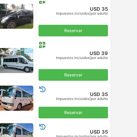
USD 35
Impuestos incluidos
|
por adulto
Reservar
USD 39
Impuestos incluidos
|
por adulto
onas
Reservar
USD 35
Impuestos incluidos
|
por adulto
Reservar
USD 35
Impuestos incluidos
|
por adulto