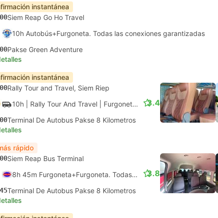
firmación instantánea
00
Siem Reap Go Ho Travel
10h Autobús+Furgoneta. Todas las conexiones garantizadas
00
Pakse Green Adventure
etalles
firmación instantánea
00
Rally Tour and Travel, Siem Riep
3.4
10h
| Rally Tour And Travel
|
Furgoneta
|
Furgoneta
00
Terminal De Autobus Pakse 8 Kilometros
etalles
más rápido
00
Siem Reap Bus Terminal
3.8
8h 45m Furgoneta+Furgoneta. Todas las conexiones garantizadas
45
Terminal De Autobus Pakse 8 Kilometros
etalles