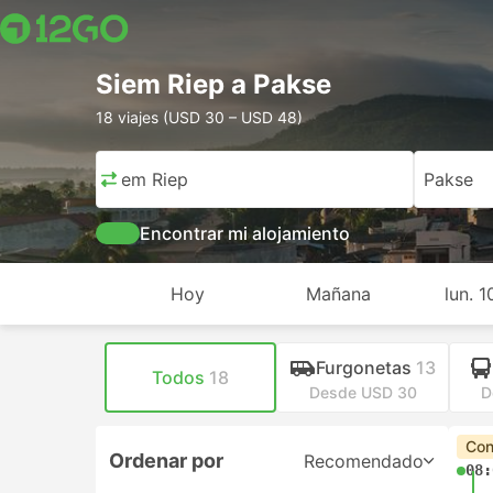
Siem Riep a Pakse
18 viajes (USD 30 – USD 48)
Siem Riep
Pakse
Encontrar mi alojamiento
Hoy
Mañana
lun. 
Furgonetas
13
Todos
18
Desde USD 30
D
Con
Ordenar por
Recomendado
08: