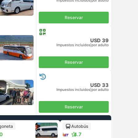
Impuestos incluidos
|
por adulto
Reservar
USD 39
Impuestos incluidos
|
por adulto
Reservar
USD 33
Impuestos incluidos
|
por adulto
Reservar
goneta
Autobús
+1
.0
4.7