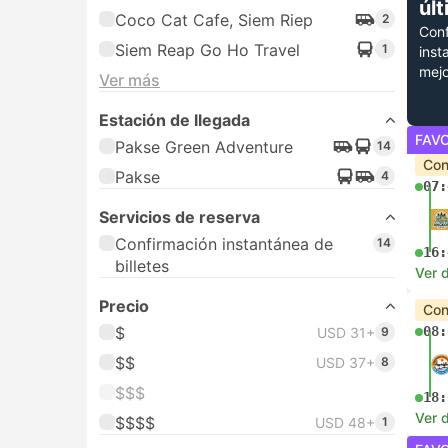
úl
Coco Cat Cafe, Siem Riep
2
Conf
Siem Reap Go Ho Travel
1
inst
mejo
Ver más
Estación de llegada
FAV
Pakse Green Adventure
14
Con
Pakse
4
07:
Servicios de reserva
Confirmación instantánea de
14
16:
billetes
Ver d
Precio
Con
$
08:
USD 31+
9
$$
USD 37+
8
$$$
18:
Ver d
$$$$
USD 48+
1