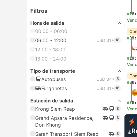
Filtros
18:
Ver d
Hora de salida
00:00 - 06:00
Con
09:
06:00 - 12:00
USD 31+
18
12:00 - 18:00
18:00 - 24:00
19:
Ver d
Tipo de transporte
Con
Autobuses
USD 34+
5
08:
Furgonetas
USD 31+
16
Estación de salida
18:
Krong Siem Reap
8
Ver d
Grand Apsara Residence,
3
Don Khong
¿R
Sarah Transport Siem Reap
3