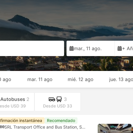
mar., 11 ago.
+ Añ
10 ago
mar. 11 ago
mié. 12 ago
jue. 13 ag
Autobuses
2
3
esde USD 39
Desde USD 33
firmación instantánea
Recomendado
00
SRL Transport Office and Bus Station, Siem Riep