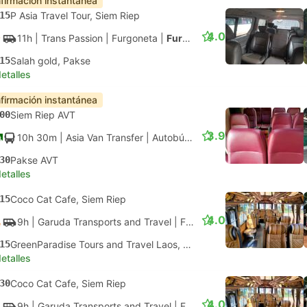
firmación instantánea
15
P Asia Travel Tour, Siem Riep
4.0
11h
| Trans Passion
|
Furgoneta
|
Furgoneta
15
Salah gold, Pakse
etalles
firmación instantánea
00
Siem Riep AVT
3.9
10h 30m
| Asia Van Transfer
|
Autobús
|
Regional para 14 pers
30
Pakse AVT
etalles
15
Coco Cat Cafe, Siem Riep
4.0
9h
| Garuda Transports and Travel
|
Furgoneta
|
Furgoneta
15
GreenParadise Tours and Travel Laos, Pakse
etalles
30
Coco Cat Cafe, Siem Riep
4.0
9h
| Garuda Transports and Travel
|
Furgoneta
|
Furgoneta