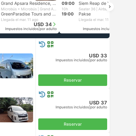
Grand Apsara Residence, Don Khong
09:00
Siem Reap de Virak Buntham
Microbús + Microbús | Grand Apsara Voyage
10h
Seater 36 | Airbus
GreenParadise Tours and Travel Laos, Pakse
19:00
Pakse
Llegada el mar. 11 ago
Llegada el mar. 11 ago
USD 34
USD 39
Impuestos incluidos
|
por adulto
Impuestos incluidos
|
por adulto
USD 33
Impuestos incluidos
|
por adulto
Reservar
USD 37
Impuestos incluidos
|
por adulto
Reservar