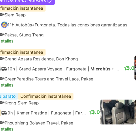
ORITOS PARA PAREJAS
firmación instantánea
00
Siem Reap
11h Autobús+Furgoneta. Todas las conexiones garantizadas
00
Pakse, Stung Treng
etalles
firmación instantánea
00
Grand Apsara Residence, Don Khong
5.0
10h
| Grand Apsara Voyage
|
Furgoneta
|
Microbús + Microbús
00
GreenParadise Tours and Travel Laos, Pakse
etalles
 barato
Confirmación instantánea
00
Krong Siem Reap
3.0
9h
| Khmer Prestige
|
Furgoneta
|
Furgoneta
00
Phouphieng Bolaven Travel, Pakse
etalles