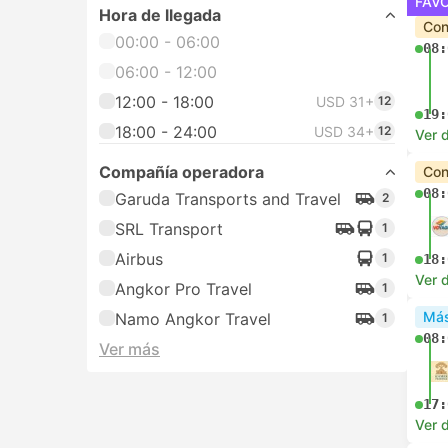
FAV
Hora de llegada
Con
00:00 - 06:00
08:
06:00 - 12:00
12:00 - 18:00
USD 31+
12
19:
18:00 - 24:00
USD 34+
12
Ver d
Compañía operadora
Con
08:
Garuda Transports and Travel
2
SRL Transport
1
Airbus
1
18:
Ver d
Angkor Pro Travel
1
Más
Namo Angkor Travel
1
08:
Ver más
17:
Ver d