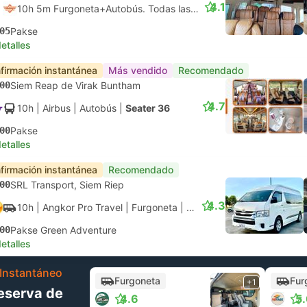
4.1
10h 5m Furgoneta+Autobús. Todas las conexiones garantizadas
05
Pakse
etalles
firmación instantánea
Más vendido
Recomendado
00
Siem Reap de Virak Buntham
4.7
10h
| Airbus
|
Autobús
|
Seater 36
00
Pakse
etalles
firmación instantánea
Recomendado
00
SRL Transport, Siem Riep
4.3
10h
| Angkor Pro Travel
|
Furgoneta
|
Furgoneta
00
Pakse Green Adventure
etalles
Instantáneo
Furgoneta
Fur
+1
eserva de
4.6
5