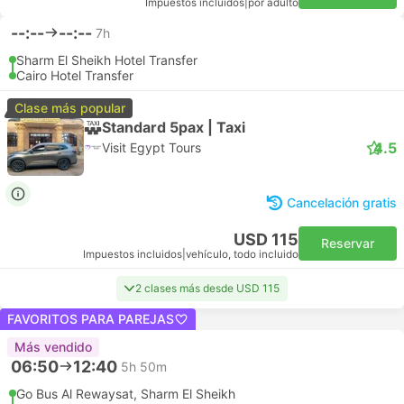
Impuestos incluidos
|
por adulto
--:--
--:--
7h
Sharm El Sheikh Hotel Transfer
Cairo Hotel Transfer
Clase más popular
Standard 5pax | Taxi
4.5
Visit Egypt Tours
Cancelación gratis
USD 115
Reservar
Impuestos incluidos
|
vehículo, todo incluido
2 clases más desde USD 115
FAVORITOS PARA PAREJAS
Más vendido
06:50
12:40
5h 50m
Go Bus Al Rewaysat, Sharm El Sheikh