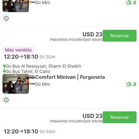
3.8
Go Mini
USD 23
Reservar
Impuestos incluidos
|
por adulto
Más vendido
12:20
18:10
5h 50m
Go Bus Al Rewaysat, Sharm El Sheikh
Go Bus Tahrir, El Cairo
Comfort Minivan | Furgoneta
3.8
Go Mini
USD 23
Reservar
Impuestos incluidos
|
por adulto
12:20
18:10
5h 50m