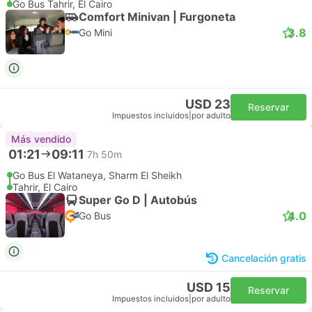
Go Bus Tahrir, El Cairo
Comfort Minivan | Furgoneta
3.8
Go Mini
USD 23
Reservar
Impuestos incluidos
|
por adulto
Más vendido
01:21
09:11
7h 50m
Go Bus El Wataneya, Sharm El Sheikh
Tahrir, El Cairo
Super Go D | Autobús
4.0
Go Bus
Cancelación gratis
USD 15
Reservar
Impuestos incluidos
|
por adulto