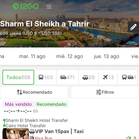
Sharm El Sheikh a Tahrir
608 viajes (USD 8 – USD 398)
na
mar. 11 ago
mié. 12 ago
jue. 13 ago
vie
Todos
608
103
471
20
13
1
Recomendado
Filtros
Más vendido
Recomendado
--:--
--:--
6h
Sharm El Sheikh Hotel Transfer
Cairo Hotel Transfer
VIP Van 15pax | Taxi
4.3
Your Bus