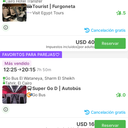
Cairo Hotel Transfer
Tourist | Furgoneta
4.5
Visit Egypt Tours
Cancelación gratis
USD 40
Reservar
Impuestos incluidos
|
por adulto
FAVORITOS PARA PAREJAS
Más vendido
12:25
20:15
7h 50m
Go Bus El Wataneya, Sharm El Sheikh
Tahrir, El Cairo
Super Go D | Autobús
4.0
Go Bus
Cancelación gratis
USD 16
Reservar