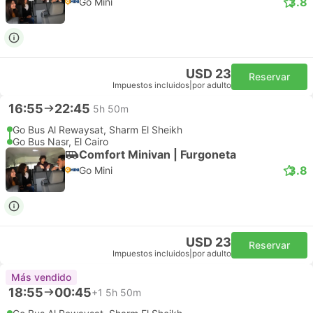
3.8
Go Mini
USD 23
Reservar
Impuestos incluidos
|
por adulto
16:55
22:45
5h 50m
Go Bus Al Rewaysat, Sharm El Sheikh
Go Bus Nasr, El Cairo
Comfort Minivan | Furgoneta
3.8
Go Mini
USD 23
Reservar
Impuestos incluidos
|
por adulto
Más vendido
18:55
00:45
+1
5h 50m