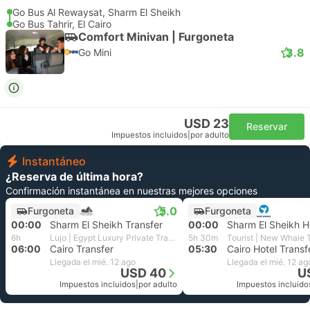
Go Bus Al Rewaysat, Sharm El Sheikh
Go Bus Tahrir, El Cairo
Comfort Minivan | Furgoneta
3.8
Go Mini
USD 23
Reservar
Impuestos incluidos
|
por adulto
Instantáneo
¿Reserva de última hora?
Confirmación instantánea en nuestras mejores opciones
5.0
Furgoneta
Furgoneta
00:00
Sharm El Sheikh Transfer
00:00
6h
Lujo | Egypt Luxury Private Transfer
5h 30m
Tourist | New Whale 
06:00
Cairo Transfer
05:30
Cairo Hotel Transf
Llegada el mié. 12 ago
Llegada el mié. 12 ag
USD 40
U
Impuestos incluidos
|
por adulto
Impuestos incluido