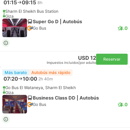
01:15
09:15
8h
Sharm El Sheikh Bus Station
Giza
Super Go D | Autobús
4.0
Go Bus
USD 12
Reservar
Impuestos incluidos
|
por adulto
Más barato
Autobús más rápido
07:20
10:00
2h 40m
Go Bus El Wataneya, Sharm El Sheikh
Giza
Business Class DD | Autobús
4.0
Go Bus