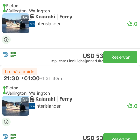
Picton
Wellington, Wellington
Kaiarahi | Ferry
3+
5.0
Interislander
USD 53
Reservar
Impuestos incluidos
|
por adulto
Lo más rápido
21:30
01:00
+1
3h 30m
Picton
Wellington, Wellington
Kaiarahi | Ferry
3+
5.0
Interislander
USD 53
Reservar