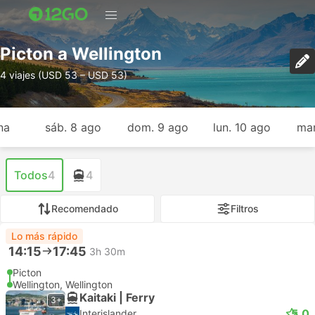
Picton a Wellington
4 viajes (USD 53 – USD 53)
na
sáb. 8 ago
dom. 9 ago
lun. 10 ago
mar
Todos
4
4
Recomendado
Filtros
Lo más rápido
14:15
17:45
3h 30m
Picton
Wellington, Wellington
Kaitaki | Ferry
3+
5.0
Interislander