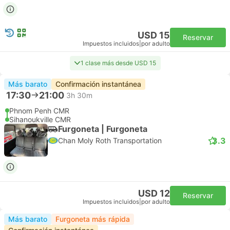
USD 15
Reservar
Impuestos incluidos
|
por adulto
1 clase más desde USD 15
Más barato
Confirmación instantánea
17:30
21:00
3h 30m
Phnom Penh CMR
Sihanoukville CMR
Furgoneta | Furgoneta
3.3
Chan Moly Roth Transportation
USD 12
Reservar
Impuestos incluidos
|
por adulto
Más barato
Furgoneta más rápida