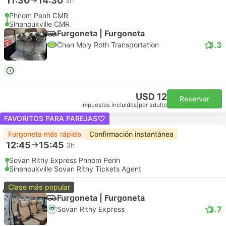
11:30
14:30
3h
Phnom Penh CMR
Sihanoukville CMR
Furgoneta | Furgoneta
3.3
Chan Moly Roth Transportation
USD 12
Reservar
Impuestos incluidos
|
por adulto
FAVORITOS PARA PAREJAS
Furgoneta más rápida
Confirmación instantánea
12:45
15:45
3h
Sovan Rithy Express Phnom Penh
Sihanoukville Sovan Rithy Tickets Agent
Clase más popular
Furgoneta | Furgoneta
3.7
Sovan Rithy Express