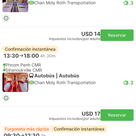
3.3
Chan Moly Roth Transportation
USD 14
Reservar
Impuestos incluidos
|
por adulto
Confirmación instantánea
13:30
18:00
4h 30m
Phnom Penh CMR
Sihanoukville CMR
Autobús | Autobús
3.3
Chan Moly Roth Transportation
USD 17
Reservar
Impuestos incluidos
|
por adulto
Furgoneta más rápida
Confirmación instantánea
09:30
12:30
3h