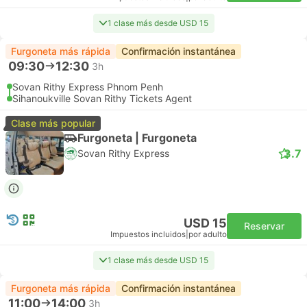
1 clase más desde USD 15
Furgoneta más rápida
Confirmación instantánea
09:30
12:30
3h
Sovan Rithy Express Phnom Penh
Sihanoukville Sovan Rithy Tickets Agent
Clase más popular
Furgoneta | Furgoneta
3.7
Sovan Rithy Express
USD 15
Reservar
Impuestos incluidos
|
por adulto
1 clase más desde USD 15
Furgoneta más rápida
Confirmación instantánea
11:00
14:00
3h