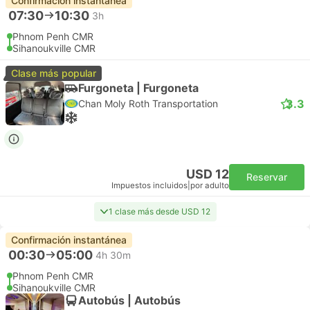
Confirmación instantánea
07:30
10:30
3h
Phnom Penh CMR
Sihanoukville CMR
Clase más popular
Furgoneta | Furgoneta
3.3
Chan Moly Roth Transportation
USD 12
Reservar
Impuestos incluidos
|
por adulto
1 clase más desde USD 12
Confirmación instantánea
00:30
05:00
4h 30m
Phnom Penh CMR
Sihanoukville CMR
Autobús | Autobús