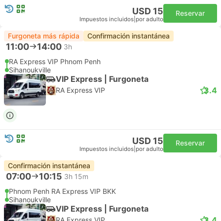
USD 15
Reservar
Impuestos incluidos
|
por adulto
Furgoneta más rápida
Confirmación instantánea
11:00
14:00
3h
RA Express VIP Phnom Penh
Sihanoukville
VIP Express | Furgoneta
3.4
RA Express VIP
USD 15
Reservar
Impuestos incluidos
|
por adulto
Confirmación instantánea
07:00
10:15
3h 15m
Phnom Penh RA Express VIP BKK
Sihanoukville
VIP Express | Furgoneta
3.4
RA Express VIP