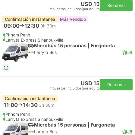
USD 15
Reservar
Impuestos incluidos
|
por adulto
Confirmación instantánea
Más vendido
09:00
12:30
3h 30m
Phnom Penh
Larryta Express Sihanoukville
Microbús 15 personas | Furgoneta
4.6
Larryta Bus
USD 15
Reservar
Impuestos incluidos
|
por adulto
Confirmación instantánea
11:00
14:30
3h 30m
Phnom Penh
Larryta Express Sihanoukville
Microbús 15 personas | Furgoneta
4.6
Larryta Bus