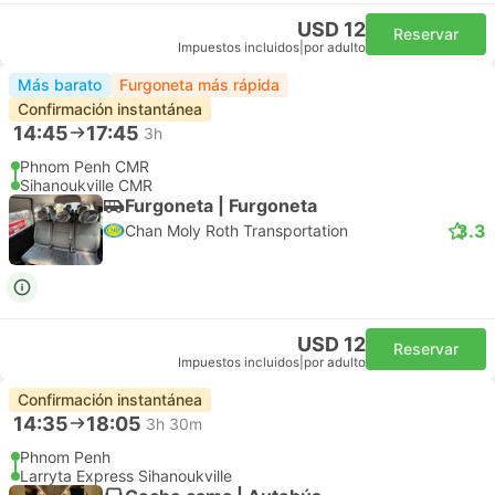
USD 12
Reservar
Impuestos incluidos
|
por adulto
Más barato
Furgoneta más rápida
Confirmación instantánea
14:45
17:45
3h
Phnom Penh CMR
Sihanoukville CMR
Furgoneta | Furgoneta
3.3
Chan Moly Roth Transportation
USD 12
Reservar
Impuestos incluidos
|
por adulto
Confirmación instantánea
14:35
18:05
3h 30m
Phnom Penh
Larryta Express Sihanoukville