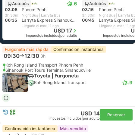
4.6
Autobús
Autobús
03:05
Phnom Penh
03:15
Phnom Penh
3h 30m
Night Bus | Larryta Bus
3h 30m
Night Bus | Larryta B
06:35
Larryta Express Sihanoukville
06:45
Llegada el mar. 11 ago
Llegada el mar. 11 ag
USD 17
U
Impuestos incluidos
|
por adulto
Impuestos incluido
Furgoneta más rápida
Confirmación instantánea
09:30
12:30
3h
Koh Rong Island Transport Phnom Penh
Sihanouk Port Tours Terminal, Sihanoukville
Toyota | Furgoneta
3.9
Koh Rong Island Transport
USD 14
Reservar
Impuestos incluidos
|
por adulto
Confirmación instantánea
Más vendido