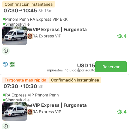
Confirmación instantánea
07:30
10:45
3h 15m
Phnom Penh RA Express VIP BKK
Sihanoukville
VIP Express | Furgoneta
3.4
RA Express VIP
USD 15
Reservar
Impuestos incluidos
|
por adulto
Furgoneta más rápida
Confirmación instantánea
07:30
10:30
3h
RA Express VIP Phnom Penh
Sihanoukville
VIP Express | Furgoneta
3.4
RA Express VIP