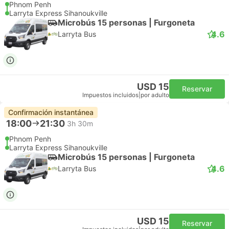
Phnom Penh
Larryta Express Sihanoukville
Microbús 15 personas | Furgoneta
4.6
Larryta Bus
USD 15
Reservar
Impuestos incluidos
|
por adulto
Confirmación instantánea
18:00
21:30
3h 30m
Phnom Penh
Larryta Express Sihanoukville
Microbús 15 personas | Furgoneta
4.6
Larryta Bus
USD 15
Reservar