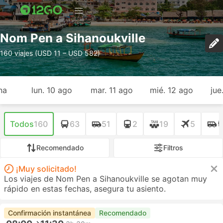
Nom Pen a Sihanoukville
160 viajes (USD 11 – USD 582)
na
lun. 10 ago
mar. 11 ago
mié. 12 ago
jue
Todos
160
63
51
2
19
5
Recomendado
Filtros
¡Muy solicitado!
Los viajes de Nom Pen a Sihanoukville se agotan muy
rápido en estas fechas, asegura tu asiento.
Confirmación instantánea
Recomendado