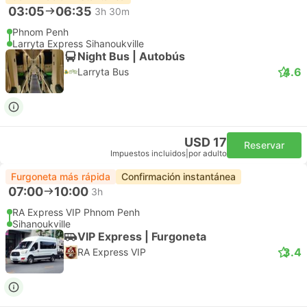
03:05
06:35
3h 30m
Phnom Penh
Larryta Express Sihanoukville
Night Bus | Autobús
4.6
Larryta Bus
USD 17
Reservar
Impuestos incluidos
|
por adulto
Furgoneta más rápida
Confirmación instantánea
07:00
10:00
3h
RA Express VIP Phnom Penh
Sihanoukville
VIP Express | Furgoneta
3.4
RA Express VIP