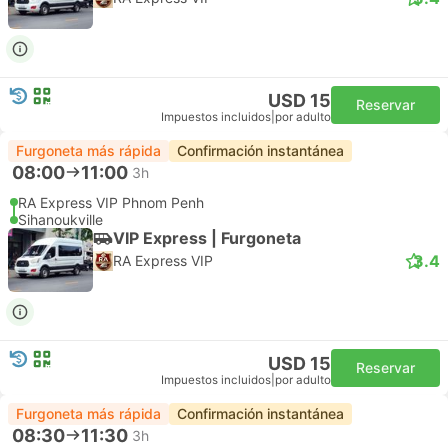
USD 15
Reservar
Impuestos incluidos
|
por adulto
Furgoneta más rápida
Confirmación instantánea
08:00
11:00
3h
RA Express VIP Phnom Penh
Sihanoukville
VIP Express | Furgoneta
3.4
RA Express VIP
USD 15
Reservar
Impuestos incluidos
|
por adulto
Furgoneta más rápida
Confirmación instantánea
08:30
11:30
3h