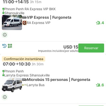
11:00
14:15
3h 15m
Phnom Penh RA Express VIP BKK
Sihanoukville
VIP Express | Furgoneta
3.4
RA Express VIP
USD 15
Reservar
Impuestos incluidos
|
por adulto
Confirmación instantánea
07:00
10:30
3h 30m
Phnom Penh
Larryta Express Sihanoukville
Microbús 15 personas | Furgoneta
4.6
Larryta Bus