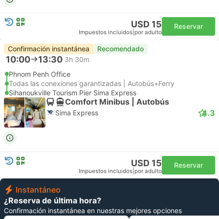
USD 15
Reservar
Impuestos incluidos
|
por adulto
Confirmación instantánea
Recomendado
10:00
13:30
3h 30m
Phnom Penh Office
Todas las conexiones garantizadas | Autobús+Ferry
Sihanoukville Tourism Pier Sima Express
Comfort Minibus | Autobús
4.3
Sima Express
USD 15
Reservar
Impuestos incluidos
|
por adulto
Instantáneo
¿Reserva de última hora?
Confirmación instantánea en nuestras mejores opciones