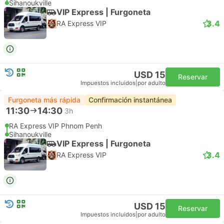
Sihanoukville
VIP Express | Furgoneta
3.4
RA Express VIP
USD 15
Reservar
Impuestos incluidos
|
por adulto
Furgoneta más rápida
Confirmación instantánea
11:30
14:30
3h
RA Express VIP Phnom Penh
Sihanoukville
VIP Express | Furgoneta
3.4
RA Express VIP
USD 15
Reservar
Impuestos incluidos
|
por adulto