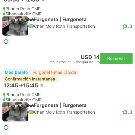
Phnom Penh CMR
Sihanoukville CMR
Furgoneta | Furgoneta
3.3
Chan Moly Roth Transportation
USD 14
Reservar
Impuestos incluidos
|
por adulto
Más barato
Furgoneta más rápida
Confirmación instantánea
12:45
15:45
3h
Phnom Penh CMR
Sihanoukville CMR
Furgoneta | Furgoneta
3.3
Chan Moly Roth Transportation