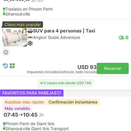
--:--
--:--
3h 5m
Traslado en Phnom Penh
Sihanoukville
Clase más popular
SUV para 4 personas | Taxi
4.6
Angkor Guide Adventure
USD 93
Reservar
Impuestos incluidos
|
vehículo, todo incluido
2 clases más desde USD 148
FAVORITOS PARA PAREJAS
Autobús más rápido
Confirmación instantánea
Más vendido
07:45
10:45
3h
Phnom Penh de Giant Ibis
Sihanoukville Giant Ibis Transport