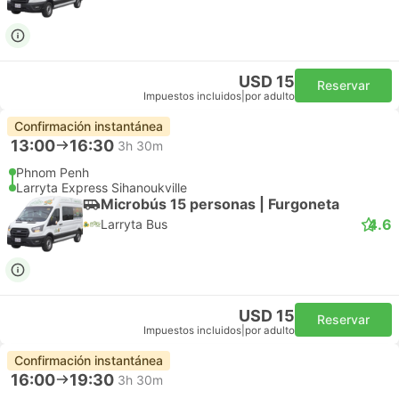
USD 15
Reservar
Impuestos incluidos
|
por adulto
Confirmación instantánea
13:00
16:30
3h 30m
Phnom Penh
Larryta Express Sihanoukville
Microbús 15 personas | Furgoneta
4.6
Larryta Bus
USD 15
Reservar
Impuestos incluidos
|
por adulto
Confirmación instantánea
16:00
19:30
3h 30m