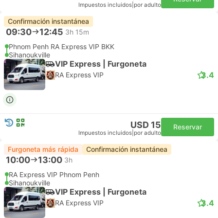
Impuestos incluidos
|
por adulto
Confirmación instantánea
09:30
12:45
3h 15m
Phnom Penh RA Express VIP BKK
Sihanoukville
VIP Express | Furgoneta
3.4
RA Express VIP
USD 15
Reservar
Impuestos incluidos
|
por adulto
Furgoneta más rápida
Confirmación instantánea
10:00
13:00
3h
RA Express VIP Phnom Penh
Sihanoukville
VIP Express | Furgoneta
3.4
RA Express VIP