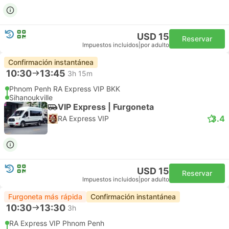
USD 15
Reservar
Impuestos incluidos
|
por adulto
Confirmación instantánea
10:30
13:45
3h 15m
Phnom Penh RA Express VIP BKK
Sihanoukville
VIP Express | Furgoneta
3.4
RA Express VIP
USD 15
Reservar
Impuestos incluidos
|
por adulto
Furgoneta más rápida
Confirmación instantánea
10:30
13:30
3h
RA Express VIP Phnom Penh