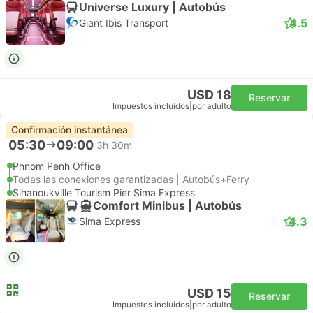
Universe Luxury | Autobús
4.5
Giant Ibis Transport
USD 18
Reservar
Impuestos incluidos
|
por adulto
Confirmación instantánea
05:30
09:00
3h 30m
Phnom Penh Office
Todas las conexiones garantizadas | Autobús+Ferry
Sihanoukville Tourism Pier Sima Express
Comfort Minibus | Autobús
4.3
Sima Express
USD 15
Reservar
Impuestos incluidos
|
por adulto