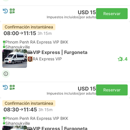
USD 15
Reservar
Impuestos incluidos
|
por adulto
Confirmación instantánea
08:00
11:15
3h 15m
Phnom Penh RA Express VIP BKK
Sihanoukville
VIP Express | Furgoneta
3.4
RA Express VIP
USD 15
Reservar
Impuestos incluidos
|
por adulto
Confirmación instantánea
08:30
11:45
3h 15m
Phnom Penh RA Express VIP BKK
Sihanoukville
VIP Express | Furgoneta