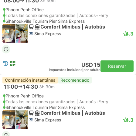
08:00
11:30
3h 30m
Phnom Penh Office
Todas las conexiones garantizadas | Autobús+Ferry
Sihanoukville Tourism Pier Sima Express
Comfort Minibus | Autobús
4.3
Sima Express
USD 15
Reservar
Impuestos incluidos
|
por adulto
Confirmación instantánea
Recomendado
11:00
14:30
3h 30m
Phnom Penh Office
Todas las conexiones garantizadas | Autobús+Ferry
Sihanoukville Tourism Pier Sima Express
Comfort Minibus | Autobús
4.3
Sima Express