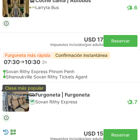
Coche cama | Autobús
4.6
Larryta Bus
USD 17
Reservar
Impuestos incluidos
|
por adulto
Furgoneta más rápida
Confirmación instantánea
07:30
10:30
3h
Sovan Rithy Express Phnom Penh
Sihanoukville Sovan Rithy Tickets Agent
Clase más popular
Furgoneta | Furgoneta
3.7
Sovan Rithy Express
USD 15
Reservar
Impuestos incluidos
|
por adulto