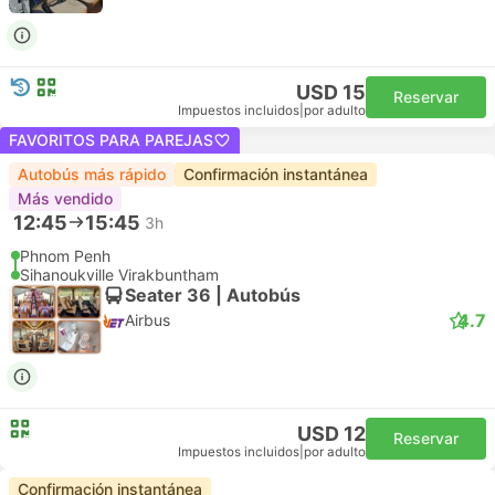
USD 15
Reservar
Impuestos incluidos
|
por adulto
FAVORITOS PARA PAREJAS
Autobús más rápido
Confirmación instantánea
Más vendido
12:45
15:45
3h
Phnom Penh
Sihanoukville Virakbuntham
Seater 36 | Autobús
4.7
Airbus
USD 12
Reservar
Impuestos incluidos
|
por adulto
Confirmación instantánea