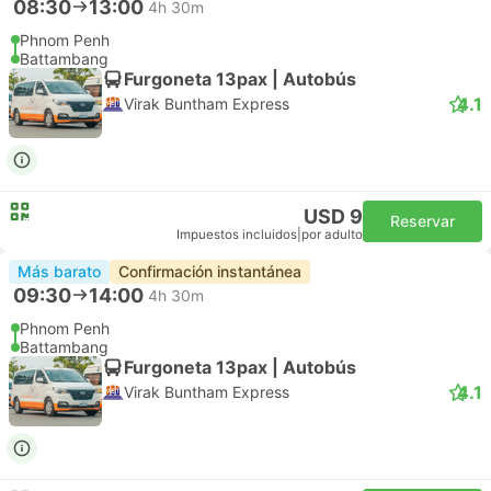
08:30
13:00
4h 30m
Phnom Penh
Battambang
Furgoneta 13pax | Autobús
4.1
Virak Buntham Express
USD 9
Reservar
Impuestos incluidos
|
por adulto
Más barato
Confirmación instantánea
09:30
14:00
4h 30m
Phnom Penh
Battambang
Furgoneta 13pax | Autobús
4.1
Virak Buntham Express