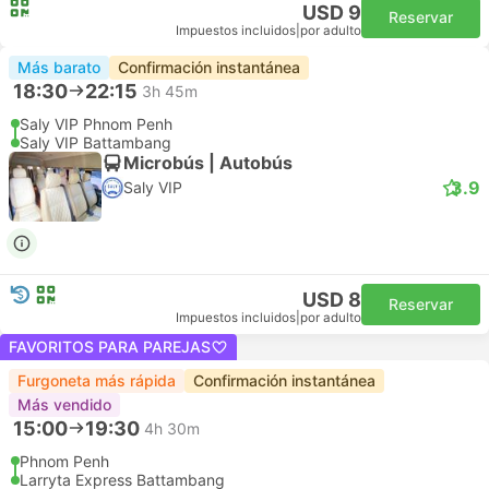
USD 9
Reservar
Impuestos incluidos
|
por adulto
Más barato
Confirmación instantánea
18:30
22:15
3h 45m
Saly VIP Phnom Penh
Saly VIP Battambang
Microbús | Autobús
3.9
Saly VIP
USD 8
Reservar
Impuestos incluidos
|
por adulto
FAVORITOS PARA PAREJAS
Furgoneta más rápida
Confirmación instantánea
Más vendido
15:00
19:30
4h 30m
Phnom Penh
Larryta Express Battambang