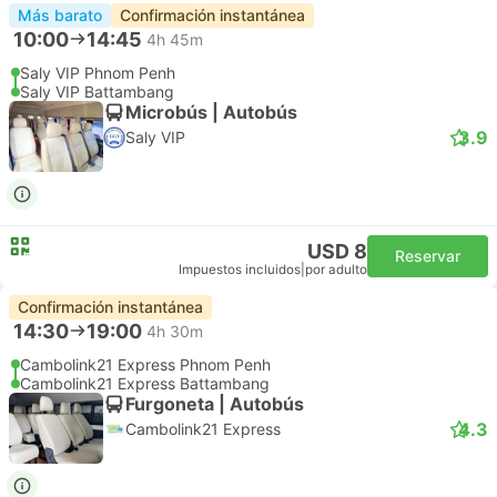
Más barato
Confirmación instantánea
10:00
14:45
4h 45m
Saly VIP Phnom Penh
Saly VIP Battambang
Microbús | Autobús
3.9
Saly VIP
USD 8
Reservar
Impuestos incluidos
|
por adulto
Confirmación instantánea
14:30
19:00
4h 30m
Cambolink21 Express Phnom Penh
Cambolink21 Express Battambang
Furgoneta | Autobús
4.3
Cambolink21 Express