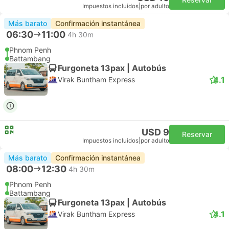
Impuestos incluidos
|
por adulto
Más barato
Confirmación instantánea
06:30
11:00
4h 30m
Phnom Penh
Battambang
Furgoneta 13pax | Autobús
4.1
Virak Buntham Express
USD 9
Reservar
Impuestos incluidos
|
por adulto
Más barato
Confirmación instantánea
08:00
12:30
4h 30m
Phnom Penh
Battambang
Furgoneta 13pax | Autobús
4.1
Virak Buntham Express