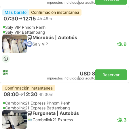
Impuestos incluidos
|
por adulto
Más barato
Confirmación instantánea
07:30
12:15
4h 45m
Saly VIP Phnom Penh
Saly VIP Battambang
Microbús | Autobús
3.9
Saly VIP
USD 8
Reservar
Impuestos incluidos
|
por adulto
Confirmación instantánea
08:00
12:30
4h 30m
Cambolink21 Express Phnom Penh
Cambolink21 Express Battambang
Furgoneta | Autobús
4.3
Cambolink21 Express