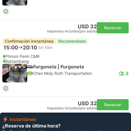
USD 32
Reservar
Impuestos incluidos
|
por adulto
Confirmación instantánea
Recomendado
15:00
20:10
5h 10m
Phnom Penh CMR
Battambang
Furgoneta | Furgoneta
3.3
Chan Moly Roth Transportation
USD 32
Reservar
Impuestos incluidos
|
por adulto
Instantáneo
¿Reserva de última hora?