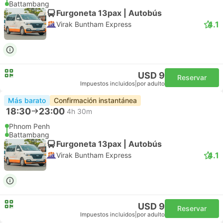
Battambang
Furgoneta 13pax | Autobús
4.1
Virak Buntham Express
USD 9
Reservar
Impuestos incluidos
|
por adulto
Más barato
Confirmación instantánea
18:30
23:00
4h 30m
Phnom Penh
Battambang
Furgoneta 13pax | Autobús
4.1
Virak Buntham Express
USD 9
Reservar
Impuestos incluidos
|
por adulto