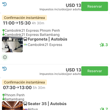
USD 13
Reservar
Impuestos incluidos
|
por adulto
Confirmación instantánea
11:00
15:30
4h 30m
Cambolink21 Express Phnom Penh
Cambolink21 Express Battambang
Furgoneta | Autobús
4.3
Cambolink21 Express
USD 13
Reservar
Impuestos incluidos
|
por adulto
Confirmación instantánea
07:30
13:00
5h 30m
Phnom Penh
Battambang
Seater 35 | Autobús
4.7
Airbus