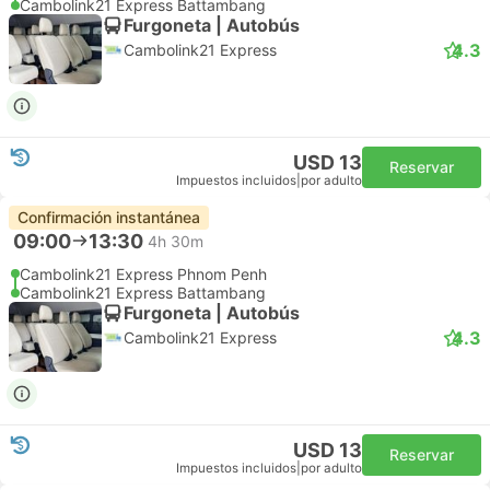
Cambolink21 Express Battambang
Furgoneta | Autobús
4.3
Cambolink21 Express
USD 13
Reservar
Impuestos incluidos
|
por adulto
Confirmación instantánea
09:00
13:30
4h 30m
Cambolink21 Express Phnom Penh
Cambolink21 Express Battambang
Furgoneta | Autobús
4.3
Cambolink21 Express
USD 13
Reservar
Impuestos incluidos
|
por adulto