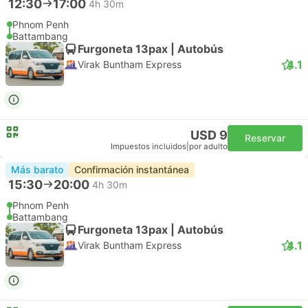
12:30
17:00
4h 30m
Phnom Penh
Battambang
Furgoneta 13pax | Autobús
4.1
Virak Buntham Express
USD 9
Reservar
Impuestos incluidos
|
por adulto
Más barato
Confirmación instantánea
15:30
20:00
4h 30m
Phnom Penh
Battambang
Furgoneta 13pax | Autobús
4.1
Virak Buntham Express