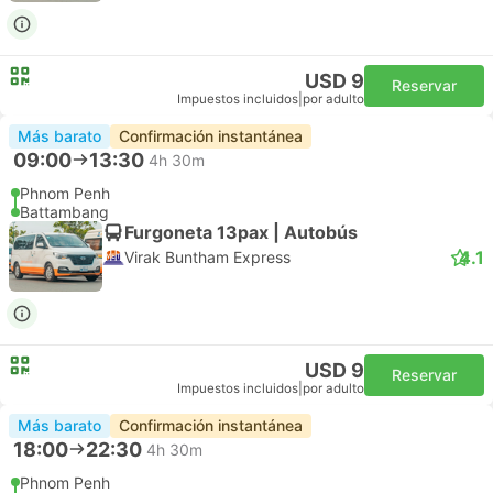
USD 9
Reservar
Impuestos incluidos
|
por adulto
Más barato
Confirmación instantánea
09:00
13:30
4h 30m
Phnom Penh
Battambang
Furgoneta 13pax | Autobús
4.1
Virak Buntham Express
USD 9
Reservar
Impuestos incluidos
|
por adulto
Más barato
Confirmación instantánea
18:00
22:30
4h 30m
Phnom Penh