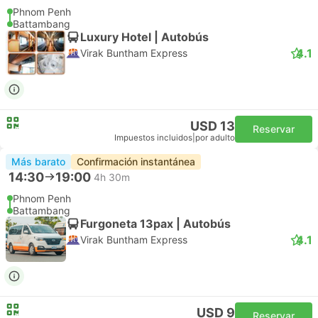
Phnom Penh
Battambang
Luxury Hotel | Autobús
4.1
Virak Buntham Express
USD 13
Reservar
Impuestos incluidos
|
por adulto
Más barato
Confirmación instantánea
14:30
19:00
4h 30m
Phnom Penh
Battambang
Furgoneta 13pax | Autobús
4.1
Virak Buntham Express
USD 9
Reservar