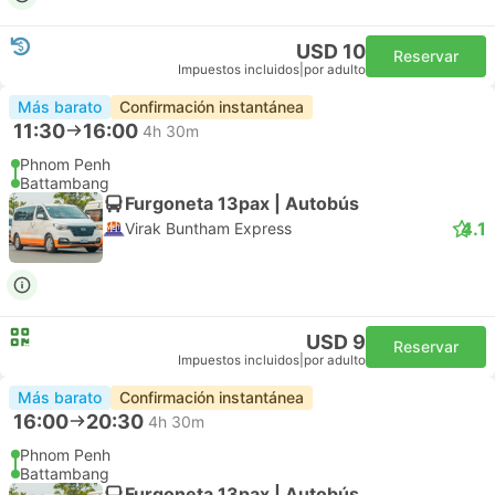
USD 10
Reservar
Impuestos incluidos
|
por adulto
Más barato
Confirmación instantánea
11:30
16:00
4h 30m
Phnom Penh
Battambang
Furgoneta 13pax | Autobús
4.1
Virak Buntham Express
USD 9
Reservar
Impuestos incluidos
|
por adulto
Más barato
Confirmación instantánea
16:00
20:30
4h 30m
Phnom Penh
Battambang
Furgoneta 13pax | Autobús