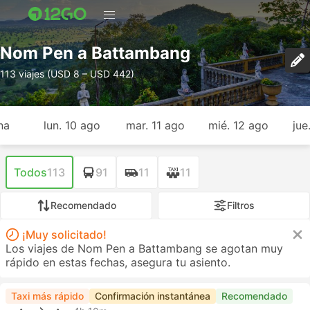
Nom Pen a Battambang
113 viajes (USD 8 – USD 442)
na
lun. 10 ago
mar. 11 ago
mié. 12 ago
jue
Todos
113
91
11
11
Recomendado
Filtros
¡Muy solicitado!
Los viajes de Nom Pen a Battambang se agotan muy
rápido en estas fechas, asegura tu asiento.
Taxi más rápido
Confirmación instantánea
Recomendado