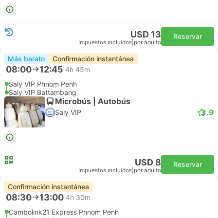
USD 13
Reservar
Impuestos incluidos
|
por adulto
Más barato
Confirmación instantánea
08:00
12:45
4h 45m
Saly VIP Phnom Penh
Saly VIP Battambang
Microbús | Autobús
3.9
Saly VIP
USD 8
Reservar
Impuestos incluidos
|
por adulto
Confirmación instantánea
08:30
13:00
4h 30m
Cambolink21 Express Phnom Penh