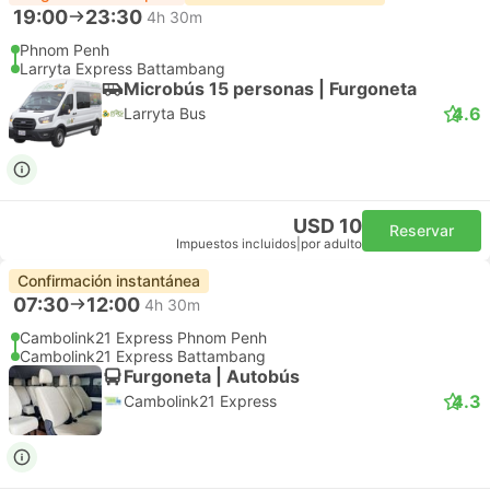
19:00
23:30
4h 30m
Phnom Penh
Larryta Express Battambang
Microbús 15 personas | Furgoneta
4.6
Larryta Bus
USD 10
Reservar
Impuestos incluidos
|
por adulto
Confirmación instantánea
07:30
12:00
4h 30m
Cambolink21 Express Phnom Penh
Cambolink21 Express Battambang
Furgoneta | Autobús
4.3
Cambolink21 Express