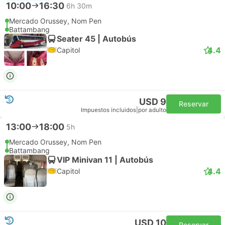
10:00
16:30
6h 30m
Mercado Orussey, Nom Pen
Battambang
Seater 45 | Autobús
4.4
Capitol
USD 9
Reservar
Impuestos incluidos
|
por adulto
13:00
18:00
5h
Mercado Orussey, Nom Pen
Battambang
VIP Minivan 11 | Autobús
4.4
Capitol
USD 10
Reservar