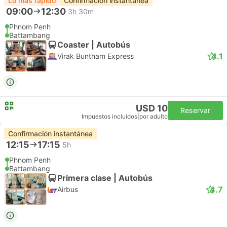
Lo más rápido
Confirmación instantánea
09:00
12:30
3h 30m
Phnom Penh
Battambang
Coaster | Autobús
4.1
Virak Buntham Express
USD 10
Reservar
Impuestos incluidos
|
por adulto
Confirmación instantánea
12:15
17:15
5h
Phnom Penh
Battambang
Primera clase | Autobús
4.7
Airbus