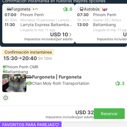
Confirmación instantánea en nuestras mejores opciones
4.6
Furgoneta
Autobús
07:00
Phnom Penh
07:30
Phnom Penh
4h 30m
Microbús 15 personas | Larryta Bus
5h 30m
Seater 35 | Airbus
11:30
Larryta Express Battambang
13:00
Battambang
Llegada el mar. 11 ago
Llegada el mar. 11 ag
USD 10
U
Impuestos incluidos
|
por adulto
Impuestos incluido
Confirmación instantánea
15:30
20:40
5h 10m
Phnom Penh CMR
Battambang
Furgoneta | Furgoneta
3.3
Chan Moly Roth Transportation
USD 32
Reservar
Impuestos incluidos
|
por adulto
FAVORITOS PARA PAREJAS