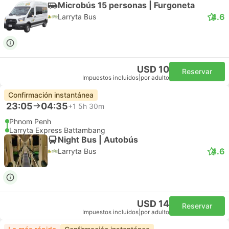
Microbús 15 personas | Furgoneta
4.6
Larryta Bus
USD 10
Reservar
Impuestos incluidos
|
por adulto
Confirmación instantánea
23:05
04:35
+1
5h 30m
Phnom Penh
Larryta Express Battambang
Night Bus | Autobús
4.6
Larryta Bus
USD 14
Reservar
Impuestos incluidos
|
por adulto