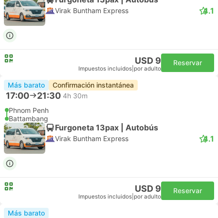
4.1
Virak Buntham Express
USD 9
Reservar
Impuestos incluidos
|
por adulto
Más barato
Confirmación instantánea
17:00
21:30
4h 30m
Phnom Penh
Battambang
Furgoneta 13pax | Autobús
4.1
Virak Buntham Express
USD 9
Reservar
Impuestos incluidos
|
por adulto
Más barato