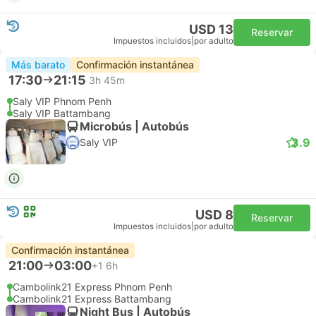
USD 13
Reservar
Impuestos incluidos
|
por adulto
Más barato
Confirmación instantánea
17:30
21:15
3h 45m
Saly VIP Phnom Penh
Saly VIP Battambang
Microbús | Autobús
3.9
Saly VIP
USD 8
Reservar
Impuestos incluidos
|
por adulto
Confirmación instantánea
21:00
03:00
+1
6h
Cambolink21 Express Phnom Penh
Cambolink21 Express Battambang
Night Bus | Autobús