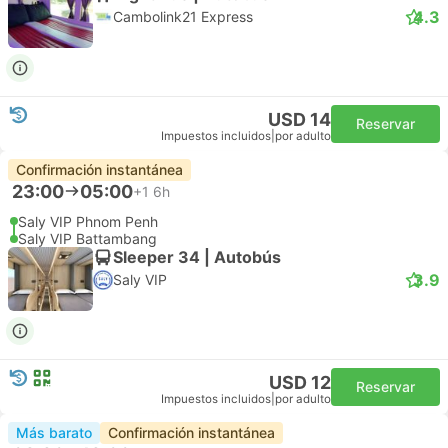
4.3
Cambolink21 Express
USD 14
Reservar
Impuestos incluidos
|
por adulto
Confirmación instantánea
23:00
05:00
+1
6h
Saly VIP Phnom Penh
Saly VIP Battambang
Sleeper 34 | Autobús
3.9
Saly VIP
USD 12
Reservar
Impuestos incluidos
|
por adulto
Más barato
Confirmación instantánea