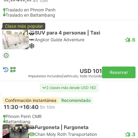
--:--
--:--
4h 10m
Traslado en Phnom Penh
Traslado en Battambang
Clase más popular
SUV para 4 personas | Taxi
4.6
Angkor Guide Adventure
USD 101
Reservar
Impuestos incluidos
|
vehículo, todo incluido
2 clases más desde USD 162
Confirmación instantánea
Recomendado
11:30
16:40
5h 10m
Phnom Penh CMR
Battambang
Furgoneta | Furgoneta
3.3
Chan Moly Roth Transportation