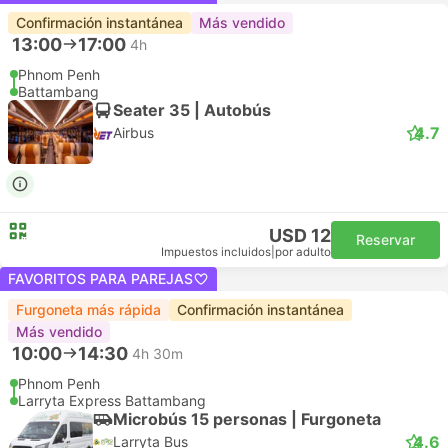
Confirmación instantánea
Más vendido
13:00
17:00
4h
Phnom Penh
Battambang
Seater 35 | Autobús
4.7
Airbus
USD 12
Reservar
Impuestos incluidos
|
por adulto
FAVORITOS PARA PAREJAS
Furgoneta más rápida
Confirmación instantánea
Más vendido
10:00
14:30
4h 30m
Phnom Penh
Larryta Express Battambang
Microbús 15 personas | Furgoneta
4.6
Larryta Bus