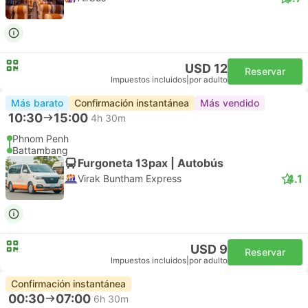
USD 12
Reservar
Impuestos incluidos
|
por adulto
Más barato
Confirmación instantánea
Más vendido
10:30
15:00
4h 30m
Phnom Penh
Battambang
Furgoneta 13pax | Autobús
4.1
Virak Buntham Express
USD 9
Reservar
Impuestos incluidos
|
por adulto
Confirmación instantánea
00:30
07:00
6h 30m