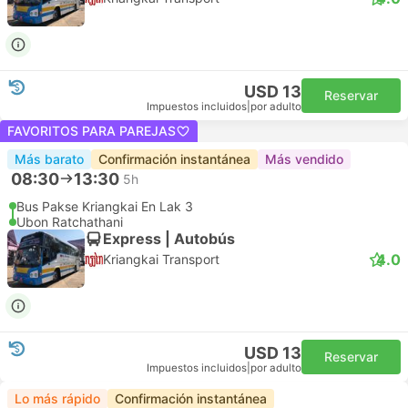
USD 13
Reservar
Impuestos incluidos
|
por adulto
FAVORITOS PARA PAREJAS
Más barato
Confirmación instantánea
Más vendido
08:30
13:30
5h
Bus Pakse Kriangkai En Lak 3
Ubon Ratchathani
Express | Autobús
4.0
Kriangkai Transport
USD 13
Reservar
Impuestos incluidos
|
por adulto
Lo más rápido
Confirmación instantánea