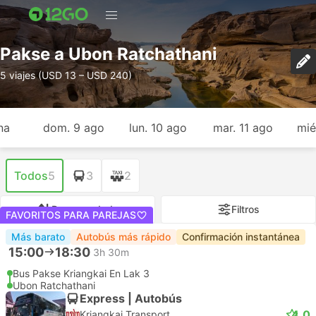
Pakse a Ubon Ratchathani
5 viajes (USD 13 – USD 240)
na
dom. 9 ago
lun. 10 ago
mar. 11 ago
mié
Todos
5
3
2
Recomendado
Filtros
FAVORITOS PARA PAREJAS
Más barato
Autobús más rápido
Confirmación instantánea
15:00
18:30
3h 30m
Bus Pakse Kriangkai En Lak 3
Ubon Ratchathani
Express | Autobús
4.0
Kriangkai Transport