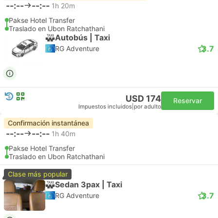
--:--
--:--
1h 20m
Pakse Hotel Transfer
Traslado en Ubon Ratchathani
Autobús | Taxi
3.7
RG Adventure
USD 174
Reservar
Impuestos incluidos
|
por adulto
Confirmación instantánea
--:--
--:--
1h 40m
Pakse Hotel Transfer
Traslado en Ubon Ratchathani
Clase más popular
Sedan 3pax | Taxi
3.7
RG Adventure