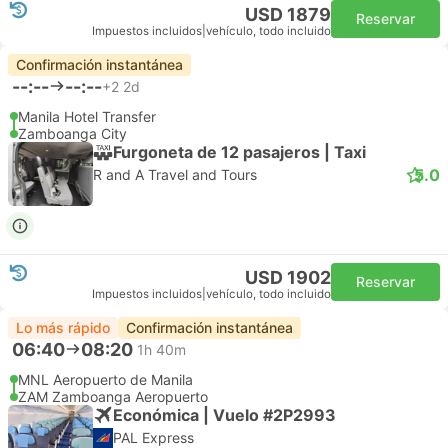
USD 1879
Reservar
Impuestos incluidos
|
vehículo, todo incluido
Confirmación instantánea
--:--
--:--
+2
2d
Manila Hotel Transfer
Zamboanga City
Furgoneta de 12 pasajeros | Taxi
5.0
R and A Travel and Tours
USD 1902
Reservar
Impuestos incluidos
|
vehículo, todo incluido
Lo más rápido
Confirmación instantánea
06:40
08:20
1h 40m
MNL Aeropuerto de Manila
ZAM Zamboanga Aeropuerto
Económica | Vuelo #2P2993
PAL Express