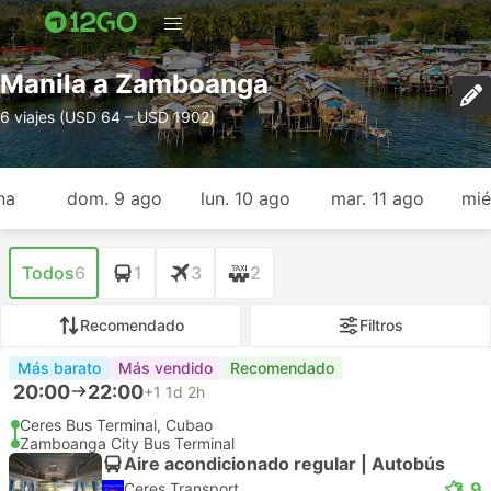
Manila a Zamboanga
6 viajes (USD 64 – USD 1902)
na
dom. 9 ago
lun. 10 ago
mar. 11 ago
mié
Todos
6
1
3
2
Recomendado
Filtros
Más barato
Más vendido
Recomendado
20:00
22:00
+1
1d 2h
Ceres Bus Terminal, Cubao
Zamboanga City Bus Terminal
Aire acondicionado regular | Autobús
3.9
Ceres Transport