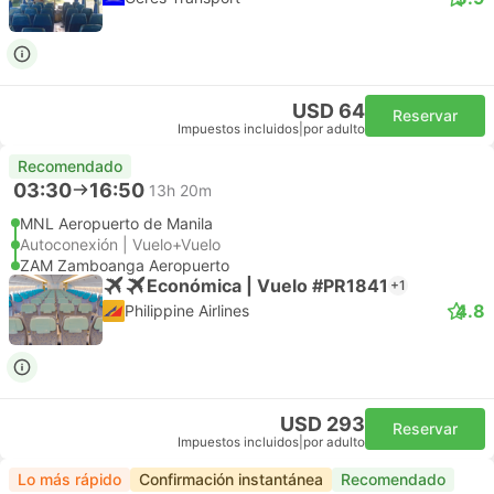
USD 64
Reservar
Impuestos incluidos
|
por adulto
Recomendado
03:30
16:50
13h 20m
MNL Aeropuerto de Manila
Autoconexión | Vuelo+Vuelo
ZAM Zamboanga Aeropuerto
Económica | Vuelo #PR1841
+1
4.8
Philippine Airlines
USD 293
Reservar
Impuestos incluidos
|
por adulto
Lo más rápido
Confirmación instantánea
Recomendado