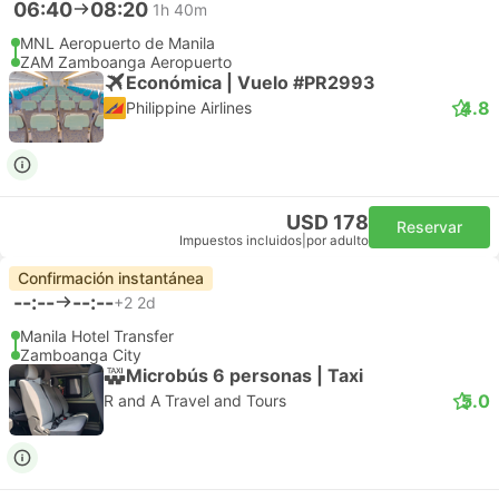
06:40
08:20
1h 40m
MNL Aeropuerto de Manila
ZAM Zamboanga Aeropuerto
Económica | Vuelo #PR2993
4.8
Philippine Airlines
USD 178
Reservar
Impuestos incluidos
|
por adulto
Confirmación instantánea
--:--
--:--
+2
2d
Manila Hotel Transfer
Zamboanga City
Microbús 6 personas | Taxi
5.0
R and A Travel and Tours