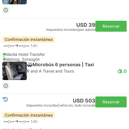
USD 39
Reservar
Impuestos incluidos
|
por adulto
Confirmación instantánea
--:--
--:--
14h
Manila Hotel Transfer
Matnog, Sorsogón
Microbús 6 personas | Taxi
5.0
R and A Travel and Tours
USD 503
Reservar
Impuestos incluidos
|
vehículo, todo incluido
Confirmación instantánea
--:--
--:--
14h