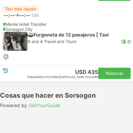
Taxi más rápido
--:--
--:--
13h
Manila Hotel Transfer
Sorsogon City
Furgoneta de 12 pasajeros | Taxi
5.0
R and A Travel and Tours
USD 435
Reservar
Impuestos incluidos
|
vehículo, todo incluido
Cosas que hacer en Sorsogon
Powered by
GetYourGuide