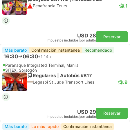
4.1
Penafrancia Tours
USD 28
Reservar
Impuestos incluidos
|
por adulto
Más barato
Confirmación instantánea
Recomendado
16:30
06:30
+1
14h
Paranaque Integrated Terminal, Manila
SITEX, Sorsogón
Regulares | Autobús #B17
3.9
Legaspi St Jude Transport Lines
USD 29
Reservar
Impuestos incluidos
|
por adulto
Más barato
Lo más rápido
Confirmación instantánea