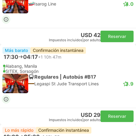
4.0
Isarog Line
USD 42
Reservar
Impuestos incluidos
|
por adulto
Más barato
Confirmación instantánea
17:30
04:17
+1
10h 47m
Alabang, Manila
SITEX, Sorsogón
Regulares | Autobús #B17
3.9
Legaspi St Jude Transport Lines
USD 29
Reservar
Impuestos incluidos
|
por adulto
Lo más rápido
Confirmación instantánea