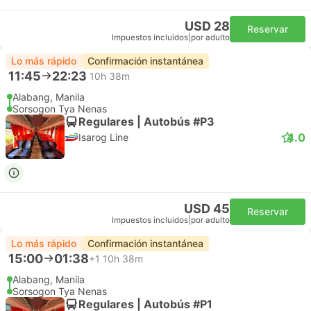
USD 28
Reservar
Impuestos incluidos
|
por adulto
Lo más rápido
Confirmación instantánea
11:45
22:23
10h 38m
Alabang, Manila
Sorsogon Tya Nenas
Regulares | Autobús #P3
4.0
Isarog Line
USD 45
Reservar
Impuestos incluidos
|
por adulto
Lo más rápido
Confirmación instantánea
15:00
01:38
+1
10h 38m
Alabang, Manila
Sorsogon Tya Nenas
Regulares | Autobús #P1