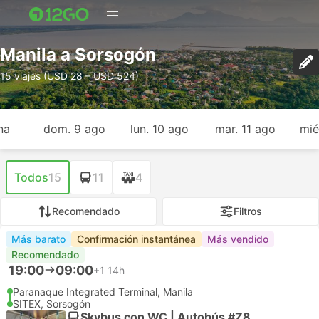
Manila a Sorsogón
15 viajes (USD 28 – USD 524)
na
dom. 9 ago
lun. 10 ago
mar. 11 ago
mié
Todos
15
11
4
Recomendado
Filtros
Más barato
Confirmación instantánea
Más vendido
Recomendado
19:00
09:00
+1
14h
Paranaque Integrated Terminal, Manila
SITEX, Sorsogón
Skybus con WC | Autobús #Z8