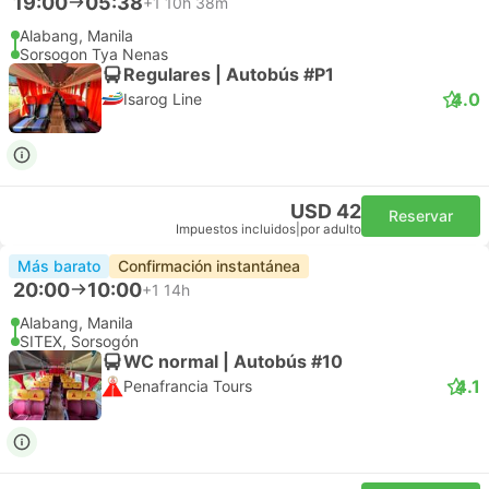
19:00
05:38
+1
10h 38m
Alabang, Manila
Sorsogon Tya Nenas
Regulares | Autobús #P1
4.0
Isarog Line
USD 42
Reservar
Impuestos incluidos
|
por adulto
Más barato
Confirmación instantánea
20:00
10:00
+1
14h
Alabang, Manila
SITEX, Sorsogón
WC normal | Autobús #10
4.1
Penafrancia Tours