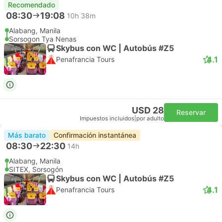
Recomendado
08:30
19:08
10h 38m
Alabang, Manila
Sorsogon Tya Nenas
Skybus con WC | Autobús #Z5
4.1
Penafrancia Tours
USD 28
Reservar
Impuestos incluidos
|
por adulto
Más barato
Confirmación instantánea
08:30
22:30
14h
Alabang, Manila
SITEX, Sorsogón
Skybus con WC | Autobús #Z5
4.1
Penafrancia Tours