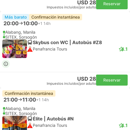
USD 28
Reservar
Impuestos incluidos
|
por adulto
Más barato
Confirmación instantánea
20:00
10:00
+1
14h
Alabang, Manila
SITEX, Sorsogón
Skybus con WC | Autobús #Z8
4.1
Penafrancia Tours
USD 28
Reservar
Impuestos incluidos
|
por adulto
Confirmación instantánea
21:00
11:00
+1
14h
Alabang, Manila
SITEX, Sorsogón
Élite | Autobús #N
4.1
Penafrancia Tours