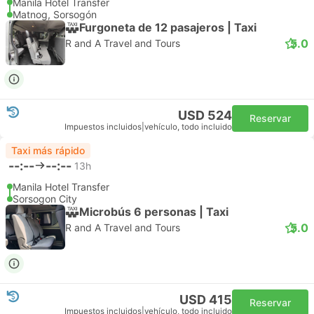
Manila Hotel Transfer
Matnog, Sorsogón
Furgoneta de 12 pasajeros | Taxi
5.0
R and A Travel and Tours
USD 524
Reservar
Impuestos incluidos
|
vehículo, todo incluido
Taxi más rápido
--:--
--:--
13h
Manila Hotel Transfer
Sorsogon City
Microbús 6 personas | Taxi
5.0
R and A Travel and Tours
USD 415
Reservar
Impuestos incluidos
|
vehículo, todo incluido