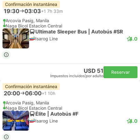
Confirmación instantánea
19:30
03:03
+1
7h 33m
Arcovia Pasig, Manila
Naga Bicol Estacion Central
Ultimate Sleeper Bus | Autobús #SR
4.0
Isarog Line
USD 51
Reservar
Impuestos incluidos
|
por adulto
Confirmación instantánea
20:00
06:00
+1
10h
Arcovia Pasig, Manila
Naga Bicol Estacion Central
Élite | Autobús #F
4.0
Isarog Line