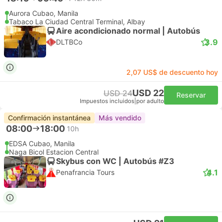
Aurora Cubao, Manila
Tabaco La Ciudad Central Terminal, Albay
Aire acondicionado normal | Autobús
3.9
DLTBCo
2,07 US$ de descuento hoy
USD 22
USD 24
Reservar
Impuestos incluidos
|
por adulto
Confirmación instantánea
Más vendido
08:00
18:00
10h
EDSA Cubao, Manila
Naga Bicol Estacion Central
Skybus con WC | Autobús #Z3
4.1
Penafrancia Tours