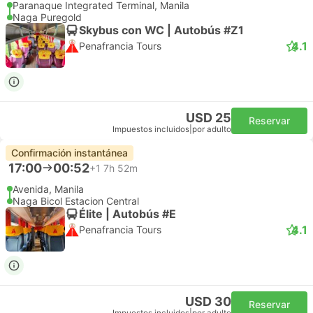
Paranaque Integrated Terminal, Manila
Naga Puregold
Skybus con WC | Autobús #Z1
4.1
Penafrancia Tours
USD 25
Reservar
Impuestos incluidos
|
por adulto
Confirmación instantánea
17:00
00:52
+1
7h 52m
Avenida, Manila
Naga Bicol Estacion Central
Élite | Autobús #E
4.1
Penafrancia Tours
USD 30
Reservar