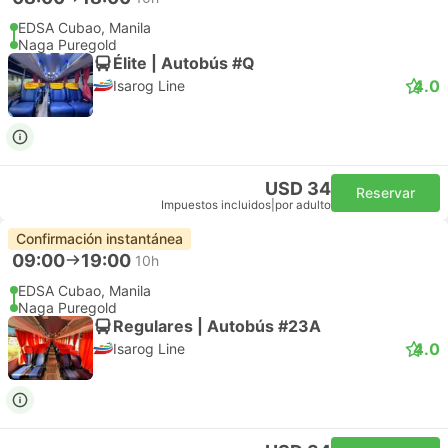
EDSA Cubao, Manila
Naga Puregold
Élite | Autobús #Q
4.0
Isarog Line
USD 34
Reservar
Impuestos incluidos
|
por adulto
Confirmación instantánea
09:00
19:00
10h
EDSA Cubao, Manila
Naga Puregold
Regulares | Autobús #23A
4.0
Isarog Line