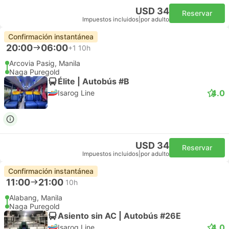
USD 34
Reservar
Impuestos incluidos
|
por adulto
Confirmación instantánea
20:00
06:00
+1
10h
Arcovia Pasig, Manila
Naga Puregold
Élite | Autobús #B
4.0
Isarog Line
USD 34
Reservar
Impuestos incluidos
|
por adulto
Confirmación instantánea
11:00
21:00
10h
Alabang, Manila
Naga Puregold
Asiento sin AC | Autobús #26E
4.0
Isarog Line