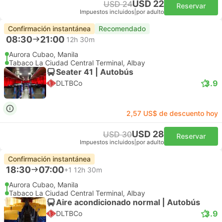
USD 22
USD 24
Reservar
Impuestos incluidos
|
por adulto
Confirmación instantánea
Recomendado
08:30
21:00
12h 30m
Aurora Cubao, Manila
Tabaco La Ciudad Central Terminal, Albay
Seater 41 | Autobús
3.9
DLTBCo
2,57 US$ de descuento hoy
USD 28
USD 30
Reservar
Impuestos incluidos
|
por adulto
Confirmación instantánea
18:30
07:00
+1
12h 30m
Aurora Cubao, Manila
Tabaco La Ciudad Central Terminal, Albay
Aire acondicionado normal | Autobús
3.9
DLTBCo