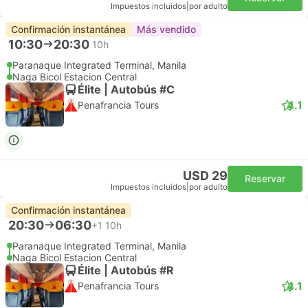
Impuestos incluidos
|
por adulto
Confirmación instantánea
Más vendido
10:30
20:30
10h
Paranaque Integrated Terminal, Manila
Naga Bicol Estacion Central
Élite | Autobús #C
4.1
Penafrancia Tours
USD 29
Reservar
Impuestos incluidos
|
por adulto
Confirmación instantánea
20:30
06:30
+1
10h
Paranaque Integrated Terminal, Manila
Naga Bicol Estacion Central
Élite | Autobús #R
4.1
Penafrancia Tours