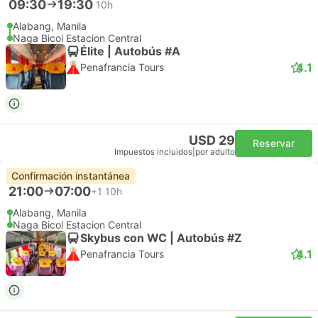
09:30
19:30
10h
Alabang, Manila
Naga Bicol Estacion Central
Élite | Autobús #A
4.1
Penafrancia Tours
USD 29
Reservar
Impuestos incluidos
|
por adulto
Confirmación instantánea
21:00
07:00
+1
10h
Alabang, Manila
Naga Bicol Estacion Central
Skybus con WC | Autobús #Z
4.1
Penafrancia Tours