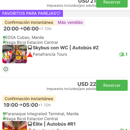
USD 21
Reservar
Impuestos incluidos
|
por adulto
FAVORITOS PARA PAREJAS
Confirmación instantánea
Más vendido
20:00
06:00
+1
10h
EDSA Cubao, Manila
Naga Bicol Estacion Central
Skybus con WC | Autobús #Z
4.1
Penafrancia Tours
USD 22
Reservar
Impuestos incluidos
|
por adulto
Confirmación instantánea
19:00
05:00
+1
10h
Paranaque Integrated Terminal, Manila
Naga Bicol Estacion Central
Élite | Autobús #R1