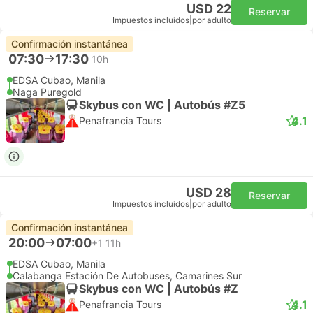
USD 22
Reservar
Impuestos incluidos
|
por adulto
Confirmación instantánea
07:30
17:30
10h
EDSA Cubao, Manila
Naga Puregold
Skybus con WC | Autobús #Z5
4.1
Penafrancia Tours
USD 28
Reservar
Impuestos incluidos
|
por adulto
Confirmación instantánea
20:00
07:00
+1
11h
EDSA Cubao, Manila
Calabanga Estación De Autobuses, Camarines Sur
Skybus con WC | Autobús #Z
4.1
Penafrancia Tours