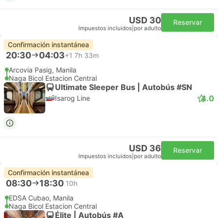
USD 30
Reservar
Impuestos incluidos
|
por adulto
Confirmación instantánea
20:30
04:03
+1
7h 33m
Arcovia Pasig, Manila
Naga Bicol Estacion Central
Ultimate Sleeper Bus | Autobús #SN
4.0
Isarog Line
USD 36
Reservar
Impuestos incluidos
|
por adulto
Confirmación instantánea
08:30
18:30
10h
EDSA Cubao, Manila
Naga Bicol Estacion Central
Élite | Autobús #A