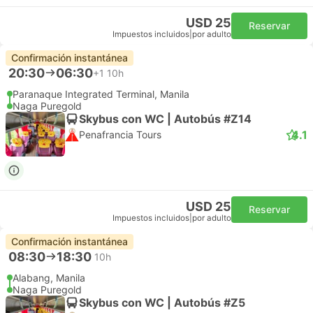
USD 25
Reservar
Impuestos incluidos
|
por adulto
Confirmación instantánea
20:30
06:30
+1
10h
Paranaque Integrated Terminal, Manila
Naga Puregold
Skybus con WC | Autobús #Z14
4.1
Penafrancia Tours
USD 25
Reservar
Impuestos incluidos
|
por adulto
Confirmación instantánea
08:30
18:30
10h
Alabang, Manila
Naga Puregold
Skybus con WC | Autobús #Z5