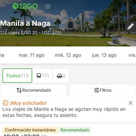
Manila a Naga
113 viajes (USD 20 – USD 370)
na
mar. 11 ago
mié. 12 ago
jue. 13 ago
vie
Todos
113
111
2
Recomendado
Filtros
¡Muy solicitado!
Los viajes de Manila a Naga se agotan muy rápido en
estas fechas, asegura tu asiento.
Confirmación instantánea
Recomendado