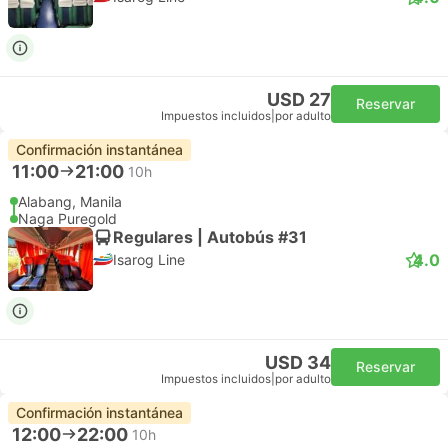
USD 27
Reservar
Impuestos incluidos
|
por adulto
Confirmación instantánea
11:00
21:00
10h
Alabang, Manila
Naga Puregold
Regulares | Autobús #31
4.0
Isarog Line
USD 34
Reservar
Impuestos incluidos
|
por adulto
Confirmación instantánea
12:00
22:00
10h