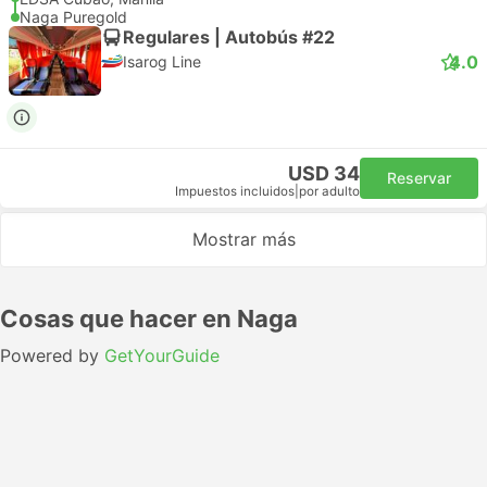
Naga Puregold
Regulares | Autobús #22
4.0
Isarog Line
USD 34
Reservar
Impuestos incluidos
|
por adulto
Mostrar más
Cosas que hacer en Naga
Powered by
GetYourGuide