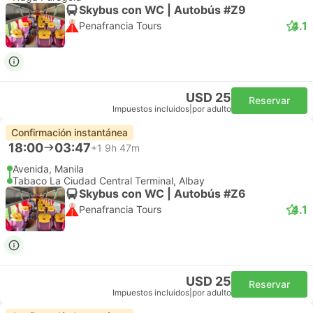
Skybus con WC | Autobús #Z9
4.1
Penafrancia Tours
USD 25
Reservar
Impuestos incluidos
|
por adulto
Confirmación instantánea
18:00
03:47
+1
9h 47m
Avenida, Manila
Tabaco La Ciudad Central Terminal, Albay
Skybus con WC | Autobús #Z6
4.1
Penafrancia Tours
USD 25
Reservar
Impuestos incluidos
|
por adulto