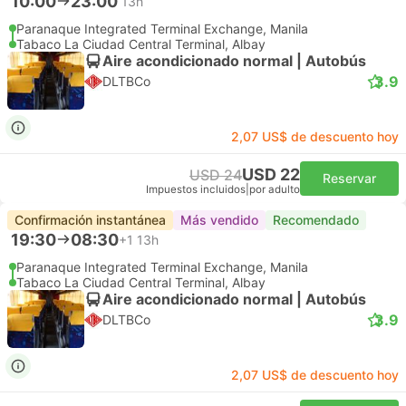
10:00
23:00
13h
Paranaque Integrated Terminal Exchange, Manila
Tabaco La Ciudad Central Terminal, Albay
Aire acondicionado normal | Autobús
3.9
DLTBCo
2,07 US$ de descuento hoy
USD 22
USD 24
Reservar
Impuestos incluidos
|
por adulto
Confirmación instantánea
Más vendido
Recomendado
19:30
08:30
+1
13h
Paranaque Integrated Terminal Exchange, Manila
Tabaco La Ciudad Central Terminal, Albay
Aire acondicionado normal | Autobús
3.9
DLTBCo
2,07 US$ de descuento hoy