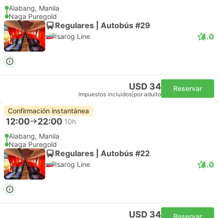
Alabang, Manila
Naga Puregold
Regulares | Autobús #29
4.0
Isarog Line
USD 34
Reservar
Impuestos incluidos
|
por adulto
Confirmación instantánea
12:00
22:00
10h
Alabang, Manila
Naga Puregold
Regulares | Autobús #22
4.0
Isarog Line
USD 34
Reservar