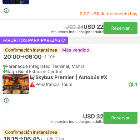
2,07 US$ de descuento hoy
USD 22
USD 24
Reservar
Impuestos incluidos
|
por adulto
FAVORITOS PARA PAREJAS
Confirmación instantánea
Más vendido
20:00
06:00
+1
10h
Paranaque Integrated Terminal, Manila
Naga Bicol Estacion Central
Skybus Premier | Autobús #X
4.1
Penafrancia Tours
USD 32
Reservar
Impuestos incluidos
|
por adulto
Confirmación instantánea
18:15
06:45
+1
12h 30m