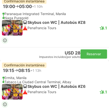
Confirmación instantánea
19:00
05:00
+1
10h
Paranaque Integrated Terminal, Manila
Naga Puregold
Skybus con WC | Autobús #Z8
4.1
Penafrancia Tours
USD 28
Reservar
Impuestos incluidos
|
por adulto
Confirmación instantánea
19:15
08:15
+1
13h
Ermita, Manila
Tabaco La Ciudad Central Terminal, Albay
Skybus con WC | Autobús #Z6
4.1
Penafrancia Tours