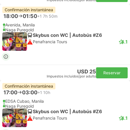
Impuestos incluidos
|
por adulto
Confirmación instantánea
18:00
01:50
+1
7h 50m
Avenida, Manila
Naga Puregold
Skybus con WC | Autobús #Z6
4.1
Penafrancia Tours
USD 25
Reservar
Impuestos incluidos
|
por adulto
Confirmación instantánea
17:00
03:00
+1
10h
EDSA Cubao, Manila
Naga Puregold
Skybus con WC | Autobús #Z6
4.1
Penafrancia Tours