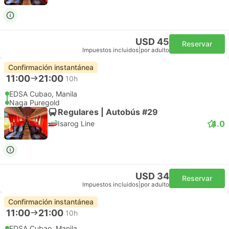
USD 45
Reservar
Impuestos incluidos
|
por adulto
Confirmación instantánea
11:00
21:00
10h
EDSA Cubao, Manila
Naga Puregold
Regulares | Autobús #29
4.0
Isarog Line
USD 34
Reservar
Impuestos incluidos
|
por adulto
Confirmación instantánea
11:00
21:00
10h
EDSA Cubao, Manila