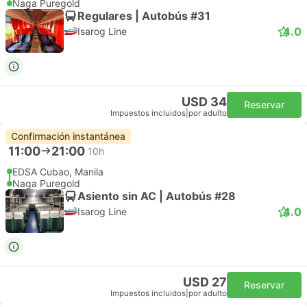
Naga Puregold
Regulares | Autobús #31
4.0
Isarog Line
USD 34
Reservar
Impuestos incluidos
|
por adulto
Confirmación instantánea
11:00
21:00
10h
EDSA Cubao, Manila
Naga Puregold
Asiento sin AC | Autobús #28
4.0
Isarog Line
USD 27
Reservar
Impuestos incluidos
|
por adulto