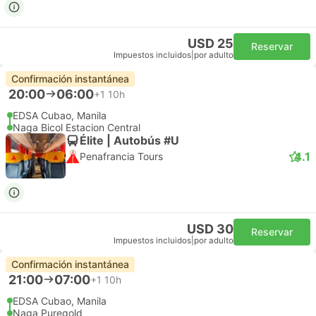
USD 25
Reservar
Impuestos incluidos
|
por adulto
Confirmación instantánea
20:00
06:00
+1
10h
EDSA Cubao, Manila
Naga Bicol Estacion Central
Élite | Autobús #U
4.1
Penafrancia Tours
USD 30
Reservar
Impuestos incluidos
|
por adulto
Confirmación instantánea
21:00
07:00
+1
10h
EDSA Cubao, Manila
Naga Puregold