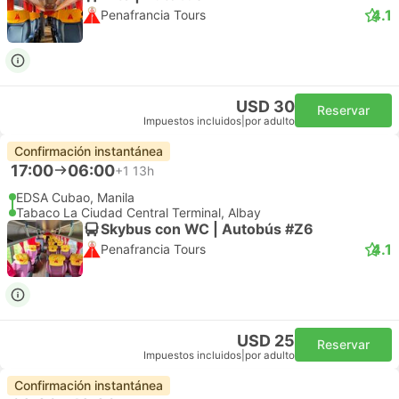
4.1
Penafrancia Tours
USD 30
Reservar
Impuestos incluidos
|
por adulto
Confirmación instantánea
17:00
06:00
+1
13h
EDSA Cubao, Manila
Tabaco La Ciudad Central Terminal, Albay
Skybus con WC | Autobús #Z6
4.1
Penafrancia Tours
USD 25
Reservar
Impuestos incluidos
|
por adulto
Confirmación instantánea