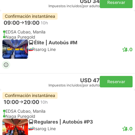
USD 34
Reservar
Impuestos incluidos
|
por adulto
Confirmación instantánea
09:00
19:00
10h
EDSA Cubao, Manila
Naga Puregold
Élite | Autobús #M
4.0
Isarog Line
USD 47
Reservar
Impuestos incluidos
|
por adulto
Confirmación instantánea
10:00
20:00
10h
EDSA Cubao, Manila
Naga Puregold
Regulares | Autobús #P3
4.0
Isarog Line