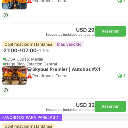
4.1
Penafrancia Tours
USD 29
Reservar
Impuestos incluidos
|
por adulto
Confirmación instantánea
Más vendido
21:00
07:00
+1
10h
EDSA Cubao, Manila
Naga Bicol Estacion Central
Skybus Premier | Autobús #X1
4.1
Penafrancia Tours
USD 32
Reservar
Impuestos incluidos
|
por adulto
FAVORITOS PARA PAREJAS
Confirmación instantánea