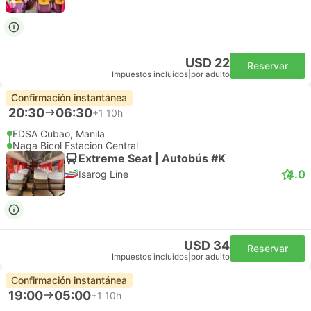
USD 22
Reservar
Impuestos incluidos
|
por adulto
Confirmación instantánea
20:30
06:30
+1
10h
EDSA Cubao, Manila
Naga Bicol Estacion Central
Extreme Seat | Autobús #K
4.0
Isarog Line
USD 34
Reservar
Impuestos incluidos
|
por adulto
Confirmación instantánea
19:00
05:00
+1
10h