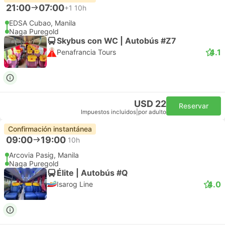
21:00
07:00
+1
10h
EDSA Cubao, Manila
Naga Puregold
Skybus con WC | Autobús #Z7
4.1
Penafrancia Tours
USD 22
Reservar
Impuestos incluidos
|
por adulto
Confirmación instantánea
09:00
19:00
10h
Arcovia Pasig, Manila
Naga Puregold
Élite | Autobús #Q
4.0
Isarog Line