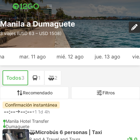
Manila a Dumaguete
3 viajes (USD 63 – USD 1508)
na
mar. 11 ago
mié. 12 ago
jue. 13 ago
vie
Todos
3
1
2
Recomendado
Filtros
Confirmación instantánea
--:--
--:--
+1
1d 4h
Manila Hotel Transfer
Dumaguete
Microbús 6 personas | Taxi
5.0
R and A Travel and Tours