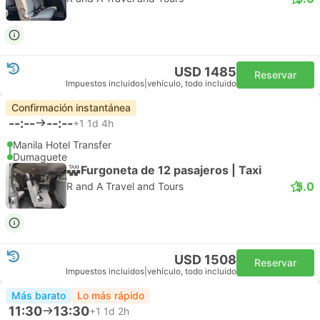
USD 1485
Reservar
Impuestos incluidos
|
vehículo, todo incluido
Confirmación instantánea
--:--
--:--
+1
1d 4h
Manila Hotel Transfer
Dumaguete
Furgoneta de 12 pasajeros | Taxi
5.0
R and A Travel and Tours
USD 1508
Reservar
Impuestos incluidos
|
vehículo, todo incluido
Más barato
Lo más rápido
11:30
13:30
+1
1d 2h