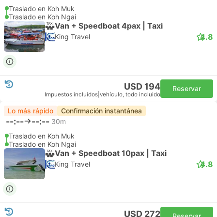
Traslado en Koh Muk
Traslado en Koh Ngai
Van + Speedboat 4pax | Taxi
4.8
King Travel
USD 194
Reservar
Impuestos incluidos
|
vehículo, todo incluido
Lo más rápido
Confirmación instantánea
--:--
--:--
30m
Traslado en Koh Muk
Traslado en Koh Ngai
Van + Speedboat 10pax | Taxi
4.8
King Travel
USD 272
Reservar