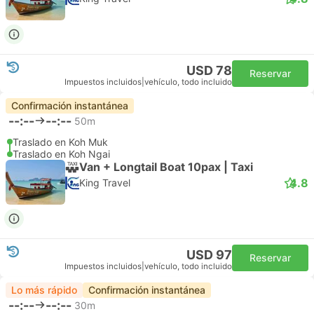
USD 78
Reservar
Impuestos incluidos
|
vehículo, todo incluido
Confirmación instantánea
--:--
--:--
50m
Traslado en Koh Muk
Traslado en Koh Ngai
Van + Longtail Boat 10pax | Taxi
4.8
King Travel
USD 97
Reservar
Impuestos incluidos
|
vehículo, todo incluido
Lo más rápido
Confirmación instantánea
--:--
--:--
30m