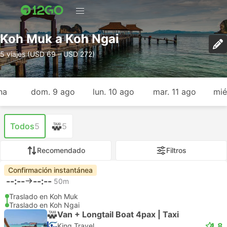
Koh Muk a Koh Ngai
5 viajes (USD 69 – USD 272)
na
dom. 9 ago
lun. 10 ago
mar. 11 ago
mié
Todos
5
5
Recomendado
Filtros
Confirmación instantánea
--:--
--:--
50m
Traslado en Koh Muk
Traslado en Koh Ngai
Van + Longtail Boat 4pax | Taxi
4.8
King Travel