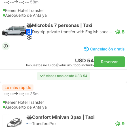
--:--
--:--
58m
Kemer Hotel Transfer
Aeropuerto de Antalya
Microbús 7 personas | Taxi
4.8
Daytrip private transfer with English speaking driver
Cancelación gratis
USD 54
Reservar
Impuestos incluidos
|
vehículo, todo incluido
2 clases más desde USD 54
Lo más rápido
--:--
--:--
35m
Kemer Hotel Transfer
Aeropuerto de Antalya
Comfort Minivan 3pax | Taxi
4.9
TransfersPro