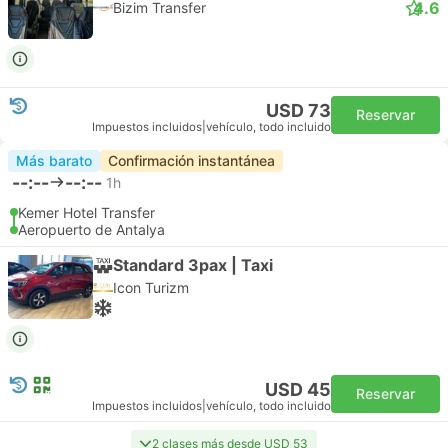
4.6
Bizim Transfer
USD 73
Reservar
Impuestos incluidos
|
vehículo, todo incluido
Más barato
Confirmación instantánea
--:--
--:--
1h
Kemer Hotel Transfer
Aeropuerto de Antalya
Standard 3pax | Taxi
Icon Turizm
USD 45
Reservar
Impuestos incluidos
|
vehículo, todo incluido
2 clases más desde USD 53