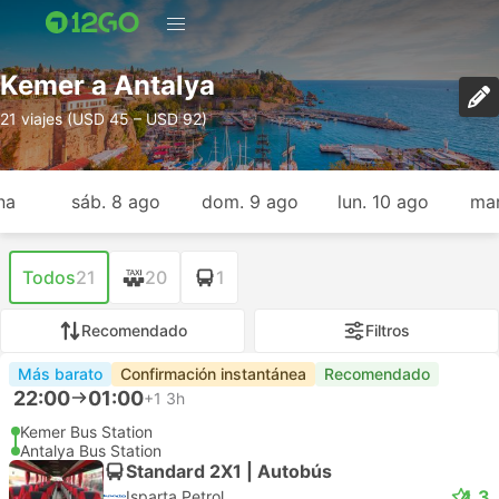
Kemer a Antalya
21 viajes (USD 45 – USD 92)
na
sáb. 8 ago
dom. 9 ago
lun. 10 ago
mar
Todos
21
20
1
Recomendado
Filtros
Más barato
Confirmación instantánea
Recomendado
22:00
01:00
+1
3h
Kemer Bus Station
Antalya Bus Station
Standard 2X1 | Autobús
4.3
Isparta Petrol