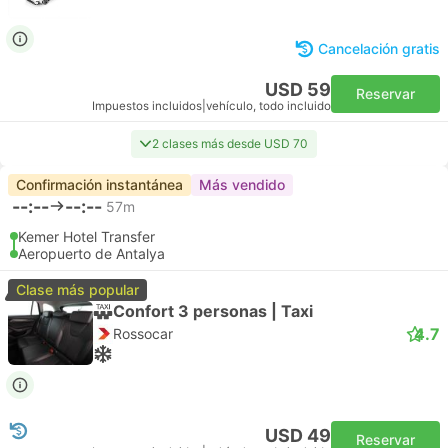
Cancelación gratis
USD 59
Reservar
Impuestos incluidos
|
vehículo, todo incluido
2 clases más desde USD 70
Confirmación instantánea
Más vendido
--:--
--:--
57m
Kemer Hotel Transfer
Aeropuerto de Antalya
Clase más popular
Confort 3 personas | Taxi
4.7
Rossocar
USD 49
Reservar