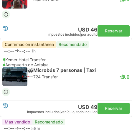
USD 46
Reservar
Impuestos incluidos
|
por adulto
Confirmación instantánea
Recomendado
--:--
--:--
1h
Kemer Hotel Transfer
Aeropuerto de Antalya
Microbús 7 personas | Taxi
5.0
724 Transfer
USD 49
Reservar
Impuestos incluidos
|
vehículo, todo incluido
Más vendido
Recomendado
--:--
--:--
58m