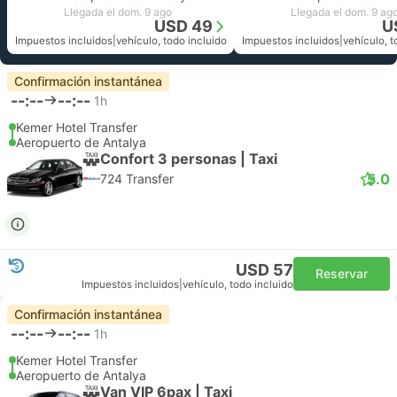
Llegada el dom. 9 ago
Llegada el dom. 9 ag
USD 49
U
Impuestos incluidos
|
vehículo, todo incluido
Impuestos incluidos
|
vehículo, t
Confirmación instantánea
--:--
--:--
1h
Kemer Hotel Transfer
Aeropuerto de Antalya
Confort 3 personas | Taxi
5.0
724 Transfer
USD 57
Reservar
Impuestos incluidos
|
vehículo, todo incluido
Confirmación instantánea
--:--
--:--
1h
Kemer Hotel Transfer
Aeropuerto de Antalya
Van VIP 6pax | Taxi