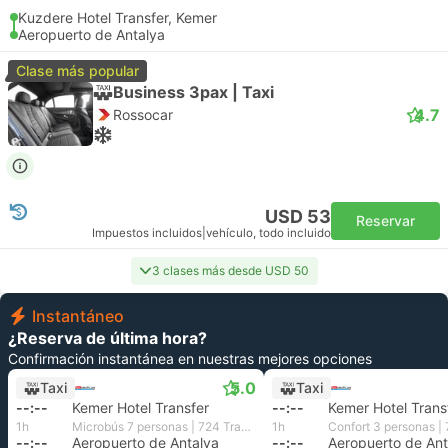
Kuzdere Hotel Transfer, Kemer
Aeropuerto de Antalya
Clase más popular
Business 3pax | Taxi
4.7
Rossocar
USD 53
Reservar
Impuestos incluidos
|
vehículo, todo incluido
3 clases más desde USD 50
Instantáneo
¿Reserva de última hora?
Confirmación instantánea en nuestras mejores opciones
5.0
Taxi
Taxi
--:--
Kemer Hotel Transfer
--:--
Kemer Hotel Trans
1h
Microbús 7 personas | 724 Transfer
1h
--:--
Aeropuerto de Antalya
--:--
Aeropuerto de Ant