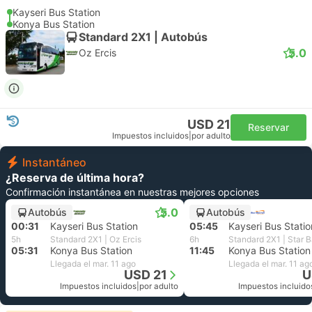
Kayseri Bus Station
Konya Bus Station
Standard 2X1 | Autobús
5.0
Oz Ercis
USD 21
Reservar
Impuestos incluidos
|
por adulto
Instantáneo
¿Reserva de última hora?
Confirmación instantánea en nuestras mejores opciones
5.0
Autobús
Autobús
00:31
Kayseri Bus Station
05:45
Kayseri Bus Statio
5h
Standard 2X1 | Oz Ercis
6h
Standard 2X1 | Star 
05:31
Konya Bus Station
11:45
Konya Bus Station
Llegada el mar. 11 ago
Llegada el mar. 11 ag
USD 21
U
Impuestos incluidos
|
por adulto
Impuestos incluido