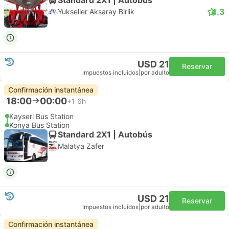
4.3
Yukseller Aksaray Birlik
USD 21
Reservar
Impuestos incluidos
|
por adulto
Confirmación instantánea
18:00
00:00
+1
6h
Kayseri Bus Station
Konya Bus Station
Standard 2X1 | Autobús
Malatya Zafer
USD 21
Reservar
Impuestos incluidos
|
por adulto
Confirmación instantánea