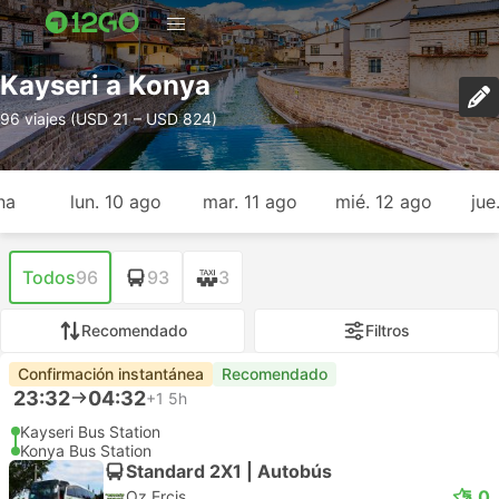
Kayseri a Konya
96 viajes (USD 21 – USD 824)
na
lun. 10 ago
mar. 11 ago
mié. 12 ago
jue
Todos
96
93
3
Recomendado
Filtros
Confirmación instantánea
Recomendado
23:32
04:32
+1
5h
Kayseri Bus Station
Konya Bus Station
Standard 2X1 | Autobús
5.0
Oz Ercis