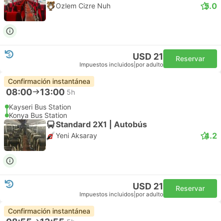
5.0
Ozlem Cizre Nuh
USD 21
Reservar
Impuestos incluidos
|
por adulto
Confirmación instantánea
08:00
13:00
5h
Kayseri Bus Station
Konya Bus Station
Standard 2X1 | Autobús
4.2
Yeni Aksaray
USD 21
Reservar
Impuestos incluidos
|
por adulto
Confirmación instantánea