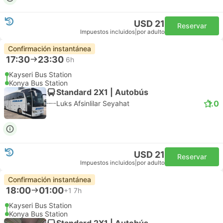
USD 21
Reservar
Impuestos incluidos
|
por adulto
Confirmación instantánea
17:30
23:30
6h
Kayseri Bus Station
Konya Bus Station
Standard 2X1 | Autobús
1.0
Luks Afsinlilar Seyahat
USD 21
Reservar
Impuestos incluidos
|
por adulto
Confirmación instantánea
18:00
01:00
+1
7h
Kayseri Bus Station
Konya Bus Station
Standard 2X1 | Autobús