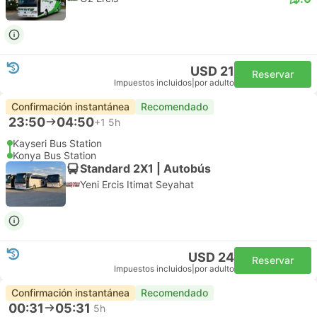
USD 21
Reservar
Impuestos incluidos
|
por adulto
Confirmación instantánea
Recomendado
23:50
04:50
+1
5h
Kayseri Bus Station
Konya Bus Station
Standard 2X1 | Autobús
Yeni Ercis Itimat Seyahat
USD 24
Reservar
Impuestos incluidos
|
por adulto
Confirmación instantánea
Recomendado
00:31
05:31
5h