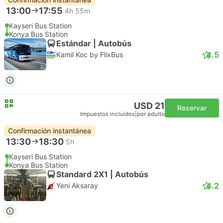
13:00
17:55
4h 55m
Kayseri Bus Station
Konya Bus Station
Estándar | Autobús
4.5
Kamil Koc by FlixBus
USD 21
Reservar
Impuestos incluidos
|
por adulto
Confirmación instantánea
13:30
18:30
5h
Kayseri Bus Station
Konya Bus Station
Standard 2X1 | Autobús
4.2
Yeni Aksaray