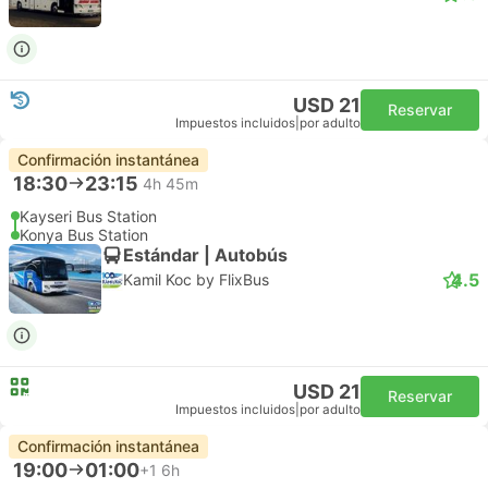
USD 21
Reservar
Impuestos incluidos
|
por adulto
Confirmación instantánea
18:30
23:15
4h 45m
Kayseri Bus Station
Konya Bus Station
Estándar | Autobús
4.5
Kamil Koc by FlixBus
USD 21
Reservar
Impuestos incluidos
|
por adulto
Confirmación instantánea
19:00
01:00
+1
6h