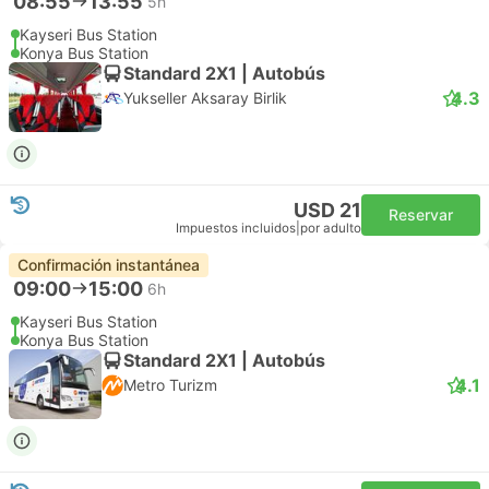
08:55
13:55
5h
Kayseri Bus Station
Konya Bus Station
Standard 2X1 | Autobús
4.3
Yukseller Aksaray Birlik
USD 21
Reservar
Impuestos incluidos
|
por adulto
Confirmación instantánea
09:00
15:00
6h
Kayseri Bus Station
Konya Bus Station
Standard 2X1 | Autobús
4.1
Metro Turizm