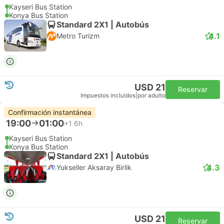
Kayseri Bus Station
Konya Bus Station
Standard 2X1 | Autobús
4.1
Metro Turizm
USD 21
Reservar
Impuestos incluidos
|
por adulto
Confirmación instantánea
19:00
01:00
+1
6h
Kayseri Bus Station
Konya Bus Station
Standard 2X1 | Autobús
4.3
Yukseller Aksaray Birlik
USD 21
Reservar