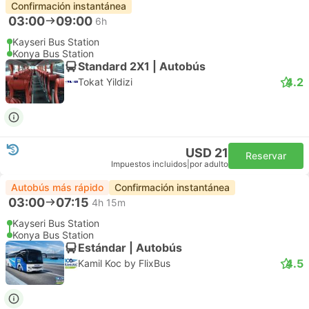
Confirmación instantánea
03:00
09:00
6h
Kayseri Bus Station
Konya Bus Station
Standard 2X1 | Autobús
4.2
Tokat Yildizi
USD 21
Reservar
Impuestos incluidos
|
por adulto
Autobús más rápido
Confirmación instantánea
03:00
07:15
4h 15m
Kayseri Bus Station
Konya Bus Station
Estándar | Autobús
4.5
Kamil Koc by FlixBus