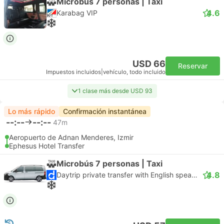
Microbús 7 personas | Taxi
4.6
Karabag VIP
USD 66
Reservar
Impuestos incluidos
|
vehículo, todo incluido
1 clase más desde USD 93
Lo más rápido
Confirmación instantánea
--:--
--:--
47m
Aeropuerto de Adnan Menderes, Izmir
Ephesus Hotel Transfer
Microbús 7 personas | Taxi
4.8
Daytrip private transfer with English speaking driver