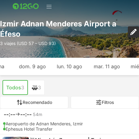
Izmir Adnan Menderes Airport a
Éfeso
3 viajes (USD 57 – USD 93)
na
dom. 9 ago
lun. 10 ago
mar. 11 ago
mié
Todos
3
3
Recomendado
Filtros
--:--
--:--
54m
Aeropuerto de Adnan Menderes, Izmir
Ephesus Hotel Transfer