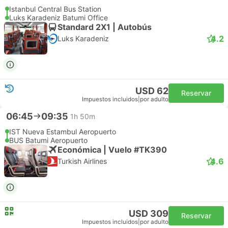
Istanbul Central Bus Station
Luks Karadeniz Batumi Office
Standard 2X1 | Autobús
4.2
Luks Karadeniz
USD 62
Reservar
Impuestos incluidos
|
por adulto
06:45
09:35
1h 50m
IST Nueva Estambul Aeropuerto
BUS Batumi Aeropuerto
Económica | Vuelo #TK390
4.6
Turkish Airlines
USD 309
Reservar
Impuestos incluidos
|
por adulto