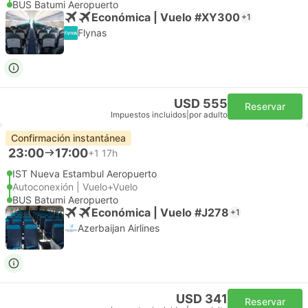
BUS Batumi Aeropuerto
Económica | Vuelo #XY300
+1
Flynas
USD 555
Reservar
Impuestos incluidos
|
por adulto
Confirmación instantánea
23:00
17:00
+1
17h
IST Nueva Estambul Aeropuerto
Autoconexión | Vuelo+Vuelo
BUS Batumi Aeropuerto
Económica | Vuelo #J278
+1
Azerbaijan Airlines
USD 341
Reservar