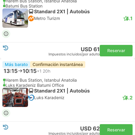
Harem Bus Station, Istanbul Anatolia
Batumi Bus Station
Standard 2X1 | Autobús
4.1
Metro Turizm
USD 61
Reservar
Impuestos incluidos
|
por adulto
Más barato
Confirmación instantánea
13:15
10:15
+1
20h
Harem Bus Station, Istanbul Anatolia
Luks Karadeniz Batumi Office
Standard 2X1 | Autobús
4.2
Luks Karadeniz
USD 62
Reservar
Impuestos incluidos
|
por adulto