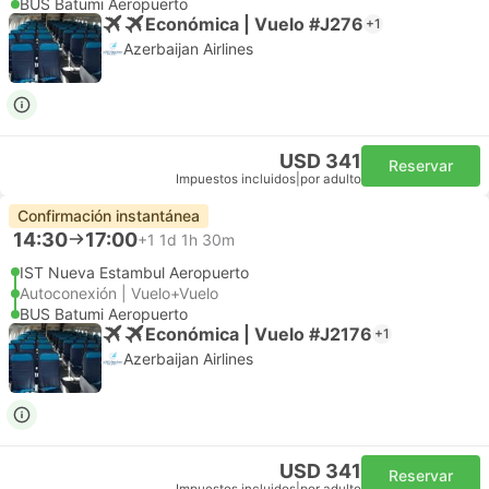
BUS Batumi Aeropuerto
Económica | Vuelo #J276
+1
Azerbaijan Airlines
USD 341
Reservar
Impuestos incluidos
|
por adulto
Confirmación instantánea
14:30
17:00
+1
1d 1h 30m
IST Nueva Estambul Aeropuerto
Autoconexión | Vuelo+Vuelo
BUS Batumi Aeropuerto
Económica | Vuelo #J2176
+1
Azerbaijan Airlines
USD 341
Reservar