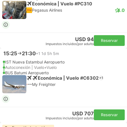
Económica | Vuelo #PC310
4.0
Pegasus Airlines
USD 94
Reservar
Impuestos incluidos
|
por adulto
15:25
21:30
+1
1d 5h 5m
IST Nueva Estambul Aeropuerto
Autoconexión | Vuelo+Vuelo
BUS Batumi Aeropuerto
Económica | Vuelo #C6302
+1
My Freighter
USD 707
Reservar
Impuestos incluidos
|
por adulto