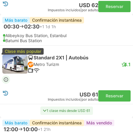
USD 62
Reservar
Impuestos incluidos
|
por adulto
Más barato
Confirmación instantánea
00:30
02:30
+1
1d 1h
Alibeykoy Bus Station, Estanbul
Batumi Bus Station
Clase más popular
Standard 2X1 | Autobús
4.1
Metro Turizm
USD 61
Reservar
Impuestos incluidos
|
por adulto
1 clase más desde USD 61
Más barato
Confirmación instantánea
Más vendido
12:00
10:00
+1
21h