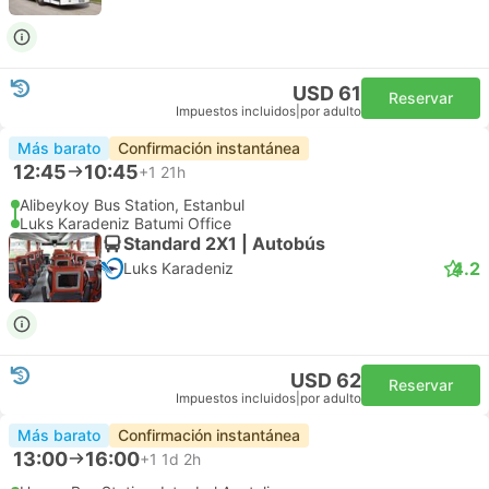
USD 61
Reservar
Impuestos incluidos
|
por adulto
Más barato
Confirmación instantánea
12:45
10:45
+1
21h
Alibeykoy Bus Station, Estanbul
Luks Karadeniz Batumi Office
Standard 2X1 | Autobús
4.2
Luks Karadeniz
USD 62
Reservar
Impuestos incluidos
|
por adulto
Más barato
Confirmación instantánea
13:00
16:00
+1
1d 2h