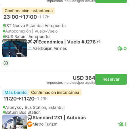
Impuestos incluidos
|
por adulto
Confirmación instantánea
23:00
17:00
+1
17h
IST Nueva Estambul Aeropuerto
Autoconexión | Vuelo+Vuelo
BUS Batumi Aeropuerto
Económica | Vuelo #J278
+1
5.0
Azerbaijan Airlines
USD 364
Reservar
Impuestos incluidos
|
por adulto
Más barato
Confirmación instantánea
11:20
11:20
+1
23h
Alibeykoy Bus Station, Estanbul
Batumi Bus Station
Standard 2X1 | Autobús
4.1
Metro Turizm