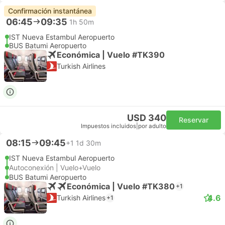
Confirmación instantánea
06:45
09:35
1h 50m
IST Nueva Estambul Aeropuerto
BUS Batumi Aeropuerto
Económica | Vuelo #TK390
Turkish Airlines
USD 340
Reservar
Impuestos incluidos
|
por adulto
08:15
09:45
+1
1d 30m
IST Nueva Estambul Aeropuerto
Autoconexión | Vuelo+Vuelo
BUS Batumi Aeropuerto
Económica | Vuelo #TK380
+1
4.6
Turkish Airlines
+1