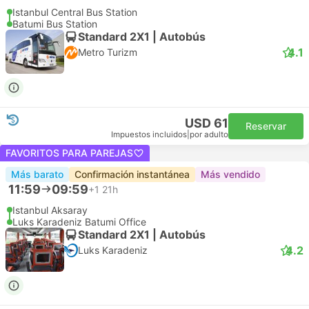
Istanbul Central Bus Station
Batumi Bus Station
Standard 2X1 | Autobús
4.1
Metro Turizm
USD 61
Reservar
Impuestos incluidos
|
por adulto
FAVORITOS PARA PAREJAS
Más barato
Confirmación instantánea
Más vendido
11:59
09:59
+1
21h
Istanbul Aksaray
Luks Karadeniz Batumi Office
Standard 2X1 | Autobús
4.2
Luks Karadeniz