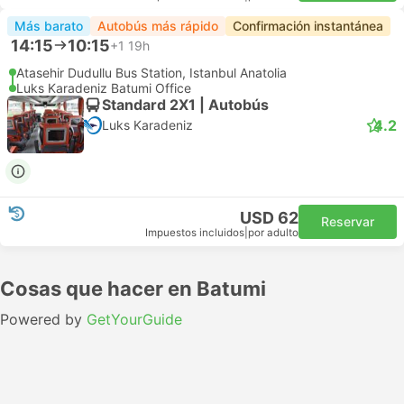
Más barato
Autobús más rápido
Confirmación instantánea
14:15
10:15
+1
19h
Atasehir Dudullu Bus Station, Istanbul Anatolia
Luks Karadeniz Batumi Office
Standard 2X1 | Autobús
4.2
Luks Karadeniz
USD 62
Reservar
Impuestos incluidos
|
por adulto
Cosas que hacer en Batumi
Powered by
GetYourGuide