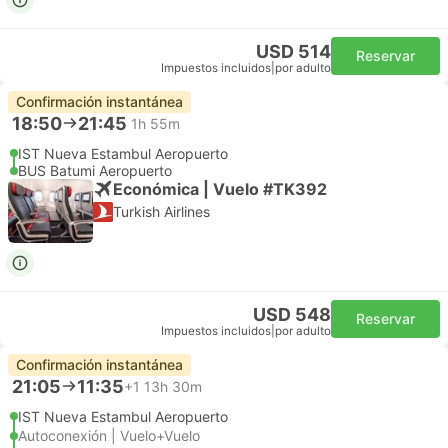
USD 514
Reservar
Impuestos incluidos
|
por adulto
Confirmación instantánea
18:50
21:45
1h 55m
IST Nueva Estambul Aeropuerto
BUS Batumi Aeropuerto
Económica | Vuelo #TK392
Turkish Airlines
USD 548
Reservar
Impuestos incluidos
|
por adulto
Confirmación instantánea
21:05
11:35
+1
13h 30m
IST Nueva Estambul Aeropuerto
Autoconexión | Vuelo+Vuelo