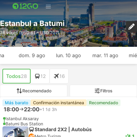
Estanbul a Batumi
28 viajes (USD 61 – USD 707)
na
dom. 9 ago
lun. 10 ago
mar. 11 ago
mié
Todos
28
12
16
Recomendado
Filtros
Más barato
Confirmación instantánea
Recomendado
18:00
22:00
+1
1d 3h
Istanbul Aksaray
Batumi Bus Station
Standard 2X2 | Autobús
4.1
Metro Turizm