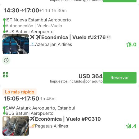
Impuestos incluidos
|
por adulto
14:30
17:00
+1
1d 1h 30m
IST Nueva Estambul Aeropuerto
Autoconexión | Vuelo+Vuelo
BUS Batumi Aeropuerto
Económica | Vuelo #J2176
+1
5.0
Azerbaijan Airlines
USD 364
Reservar
Impuestos incluidos
|
por adulto
Lo más rápido
15:05
17:50
1h 45m
SAW Ataturk Aeropuerto, Estanbul
BUS Batumi Aeropuerto
Económica | Vuelo #PC310
4.4
Pegasus Airlines