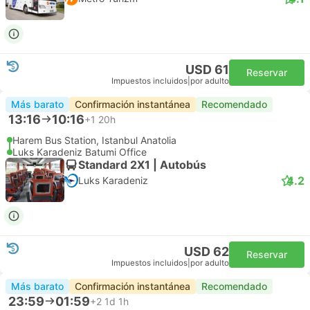
USD 61
Reservar
Impuestos incluidos
|
por adulto
Más barato
Confirmación instantánea
Recomendado
13:16
10:16
+1
20h
Harem Bus Station, Istanbul Anatolia
Luks Karadeniz Batumi Office
Standard 2X1 | Autobús
4.2
Luks Karadeniz
USD 62
Reservar
Impuestos incluidos
|
por adulto
Más barato
Confirmación instantánea
Recomendado
23:59
01:59
+2
1d 1h