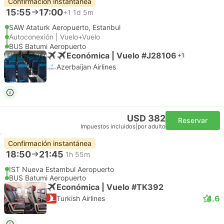
Confirmación instantánea
15:55
17:00
+1
1d 5m
SAW Ataturk Aeropuerto, Estanbul
Autoconexión | Vuelo+Vuelo
BUS Batumi Aeropuerto
Económica | Vuelo #J28106
+1
Azerbaijan Airlines
USD 382
Reservar
Impuestos incluidos
|
por adulto
Confirmación instantánea
18:50
21:45
1h 55m
IST Nueva Estambul Aeropuerto
BUS Batumi Aeropuerto
Económica | Vuelo #TK392
4.6
Turkish Airlines