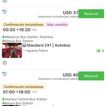
USD 37
Reservar
Impuestos incluidos
|
por adulto
Confirmación instantánea
Más vendido
00:20
16:20
16h
Alibeykoy Bus Station, Estanbul
Alanya Bus Station
Standard 2X1 | Autobús
4.3
Isparta Petrol
USD 40
Reservar
Impuestos incluidos
|
por adulto
Confirmación instantánea
01:00
18:00
17h
Istanbul Central Bus Station
Alanya Bus Station