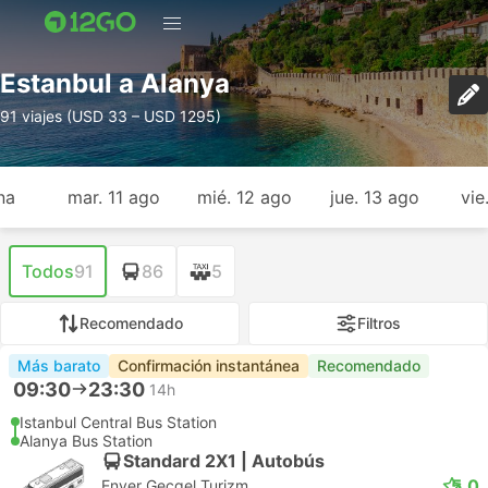
Estanbul a Alanya
91 viajes (USD 33 – USD 1295)
na
mar. 11 ago
mié. 12 ago
jue. 13 ago
vie
Todos
91
86
5
Recomendado
Filtros
Más barato
Confirmación instantánea
Recomendado
09:30
23:30
14h
Istanbul Central Bus Station
Alanya Bus Station
Standard 2X1 | Autobús
5.0
Enver Gecgel Turizm