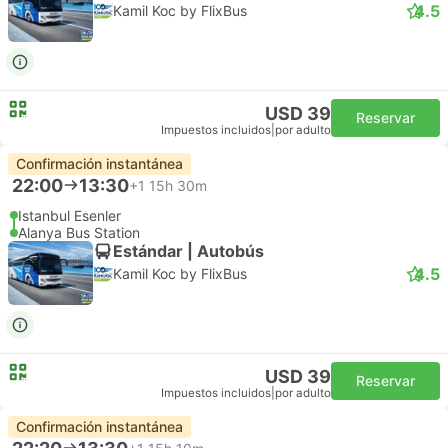
4.5
Kamil Koc by FlixBus
USD 39
Reservar
Impuestos incluidos
|
por adulto
Confirmación instantánea
22:00
13:30
+1
15h 30m
Istanbul Esenler
Alanya Bus Station
Estándar | Autobús
4.5
Kamil Koc by FlixBus
USD 39
Reservar
Impuestos incluidos
|
por adulto
Confirmación instantánea