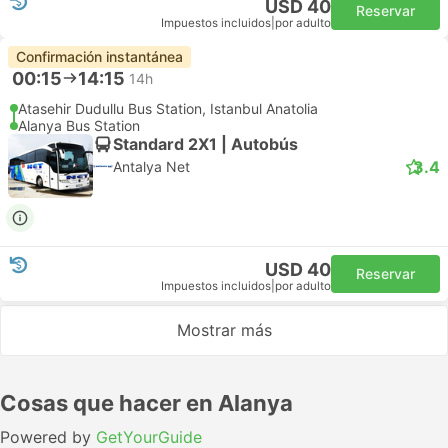
USD 40
Reservar
Impuestos incluidos
|
por adulto
Confirmación instantánea
00:15
14:15
14h
Atasehir Dudullu Bus Station, Istanbul Anatolia
Alanya Bus Station
Standard 2X1 | Autobús
3.4
Antalya Net
USD 40
Reservar
Impuestos incluidos
|
por adulto
Mostrar más
Cosas que hacer en Alanya
Powered by
GetYourGuide