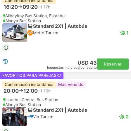
Confirmación instantánea
16:20
09:20
+1
17h
Alibeykoy Bus Station, Estanbul
Alanya Bus Station
Standard 2X1 | Autobús
4.1
Metro Turizm
USD 43
Reservar
Impuestos incluidos
|
por adulto
FAVORITOS PARA PAREJAS
Confirmación instantánea
Más vendido
20:00
12:00
+1
16h
Istanbul Central Bus Station
Alanya Bus Station
Standard 2X1 | Autobús
5.0
Vib Turizm