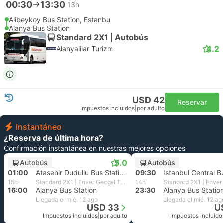
00:30
13:30
13h
Alibeykoy Bus Station, Estanbul
Alanya Bus Station
Standard 2X1 | Autobús
4.2
Alanyalilar Turizm
USD 42
Reservar
Impuestos incluidos
|
por adulto
Instantáneo
¿Reserva de última hora?
Confirmación instantánea en nuestras mejores opciones
5.0
Autobús
Autobús
01:00
Atasehir Dudullu Bus Station, Istanbul Anatolia
09:30
Istanbul Central B
15h
Standard 2X1 | Enver Gecgel Turizm
14h
16:00
Alanya Bus Station
23:30
Alanya Bus Statio
Llegada el mié. 12 ago
Llegada el mié. 12 ag
USD 33
U
Impuestos incluidos
|
por adulto
Impuestos incluido