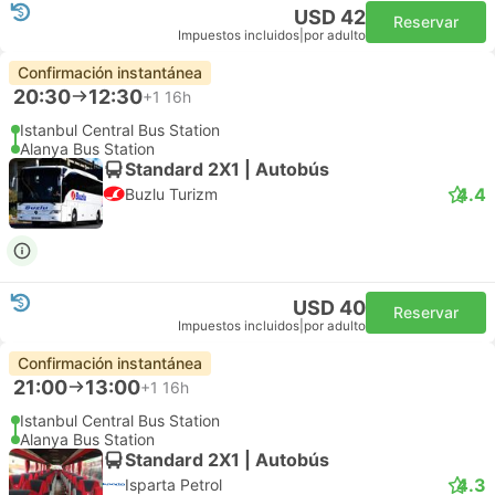
USD 42
Reservar
Impuestos incluidos
|
por adulto
Confirmación instantánea
20:30
12:30
+1
16h
Istanbul Central Bus Station
Alanya Bus Station
Standard 2X1 | Autobús
4.4
Buzlu Turizm
USD 40
Reservar
Impuestos incluidos
|
por adulto
Confirmación instantánea
21:00
13:00
+1
16h
Istanbul Central Bus Station
Alanya Bus Station
Standard 2X1 | Autobús
4.3
Isparta Petrol