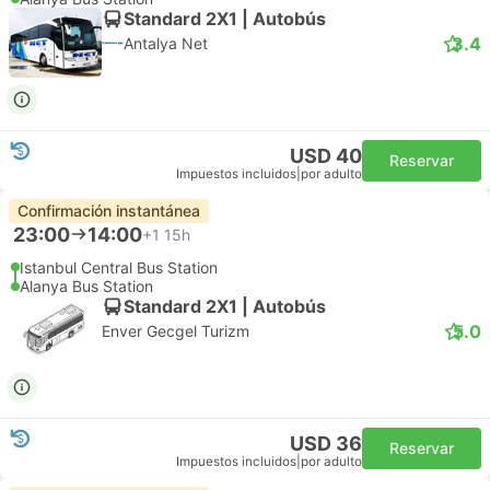
Standard 2X1 | Autobús
3.4
Antalya Net
USD 40
Reservar
Impuestos incluidos
|
por adulto
Confirmación instantánea
23:00
14:00
+1
15h
Istanbul Central Bus Station
Alanya Bus Station
Standard 2X1 | Autobús
5.0
Enver Gecgel Turizm
USD 36
Reservar
Impuestos incluidos
|
por adulto