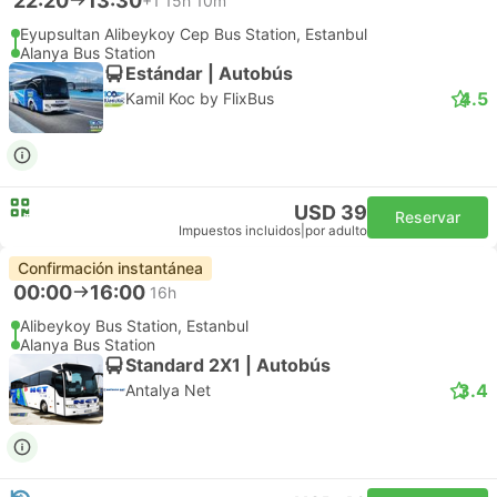
22:20
13:30
+1
15h 10m
Eyupsultan Alibeykoy Cep Bus Station, Estanbul
Alanya Bus Station
Estándar | Autobús
4.5
Kamil Koc by FlixBus
USD 39
Reservar
Impuestos incluidos
|
por adulto
Confirmación instantánea
00:00
16:00
16h
Alibeykoy Bus Station, Estanbul
Alanya Bus Station
Standard 2X1 | Autobús
3.4
Antalya Net