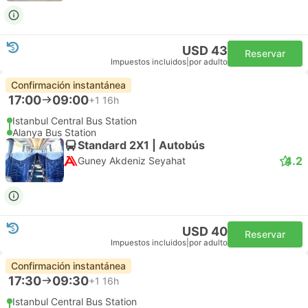
USD 43
Reservar
Impuestos incluidos
|
por adulto
Confirmación instantánea
17:00
09:00
+1
16h
Istanbul Central Bus Station
Alanya Bus Station
Standard 2X1 | Autobús
4.2
Guney Akdeniz Seyahat
USD 40
Reservar
Impuestos incluidos
|
por adulto
Confirmación instantánea
17:30
09:30
+1
16h
Istanbul Central Bus Station