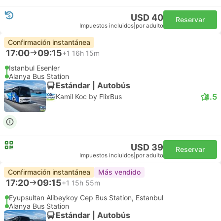
USD 40
Reservar
Impuestos incluidos
|
por adulto
Confirmación instantánea
17:00
09:15
+1
16h 15m
Istanbul Esenler
Alanya Bus Station
Estándar | Autobús
4.5
Kamil Koc by FlixBus
USD 39
Reservar
Impuestos incluidos
|
por adulto
Confirmación instantánea
Más vendido
17:20
09:15
+1
15h 55m
Eyupsultan Alibeykoy Cep Bus Station, Estanbul
Alanya Bus Station
Estándar | Autobús