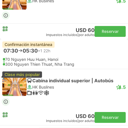
4.5
HK Buslines
USD 60
Reservar
Impuestos incluidos
|
por adulto
Confirmación instantánea
07:30
05:30
+1
22h
70 Nguyen Huu Huan, Hanoi
300 Nguyen Thien Thuat, Nha Trang
Clase más popular
Cabina individual superior | Autobús
4.5
HK Buslines
USD 60
Reservar
Impuestos incluidos
|
por adulto