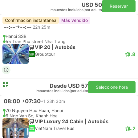
USD 50
Reservar
Impuestos incluidos
|
por adulto
Confirmación instantánea
Más vendido
--:--
--:--
22h 25m
Hanoi SSB
55 Tran Phu street Nha Trang
VIP 20 | Autobús
3.8
Grouptour
Desde USD 57
Seleccione hora
Impuestos incluidos
|
por adulto
08:00
07:30
+1
23h 30m
70 Nguyen Huu Huan, Hanoi
6 Ngo Van So, Khanh Hoa
VIP Luxury 24 Cabin | Autobús
4.2
VietNam Travel Bus