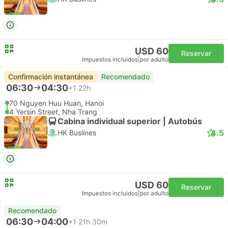
USD 60
Reservar
Impuestos incluidos
|
por adulto
Confirmación instantánea
Recomendado
06:30
04:30
+1
22h
70 Nguyen Huu Huan, Hanoi
4 Yersin Street, Nha Trang
Cabina individual superior | Autobús
4.5
HK Buslines
USD 60
Reservar
Impuestos incluidos
|
por adulto
Recomendado
06:30
04:00
+1
21h 30m