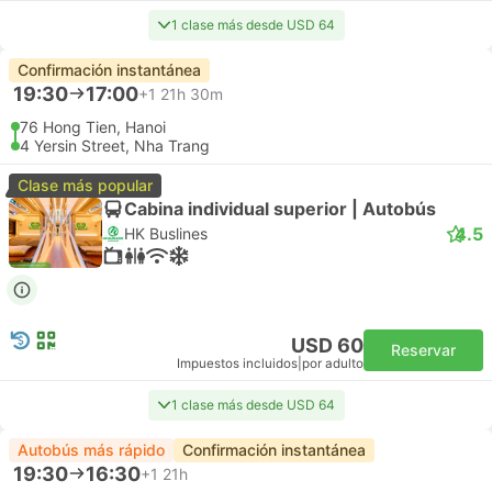
1 clase más desde USD 64
Confirmación instantánea
19:30
17:00
+1
21h 30m
76 Hong Tien, Hanoi
4 Yersin Street, Nha Trang
Clase más popular
Cabina individual superior | Autobús
4.5
HK Buslines
USD 60
Reservar
Impuestos incluidos
|
por adulto
1 clase más desde USD 64
Autobús más rápido
Confirmación instantánea
19:30
16:30
+1
21h