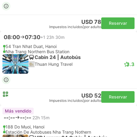
USD 78
Reservar
Impuestos incluidos
|
por adulto
08:00
07:30
+1
23h 30m
54 Tran Nhat Duat, Hanoi
Nha Trang Northern Bus Station
Cabin 24 | Autobús
3.3
Thuan Hung Travel
USD 52
Reservar
Impuestos incluidos
|
por adulto
Más vendido
--:--
--:--
22h 15m
188 Do Muoi, Hanoi
Estación De Autobuses Nha Trang Nothern