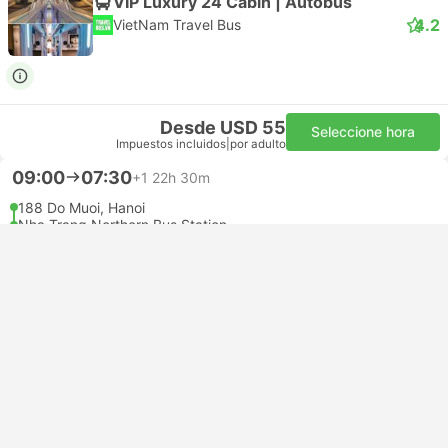
VIP Luxury 24 Cabin | Autobús
4.2
VietNam Travel Bus
Desde USD 55
Seleccione hora
Impuestos incluidos
|
por adulto
09:00
07:30
+1
22h 30m
188 Do Muoi, Hanoi
Nha Trang Northern Bus Station
Cabin 24 | Autobús
3.3
Thuan Hung Travel
USD 52
Reservar
Impuestos incluidos
|
por adulto
11:00
10:30
+1
23h 30m