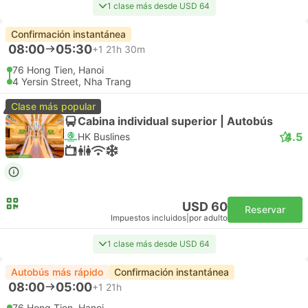
1 clase más desde USD 64
Confirmación instantánea
08:00
05:30
+1
21h 30m
76 Hong Tien, Hanoi
4 Yersin Street, Nha Trang
Clase más popular
Cabina individual superior | Autobús
4.5
HK Buslines
USD 60
Reservar
Impuestos incluidos
|
por adulto
1 clase más desde USD 64
Autobús más rápido
Confirmación instantánea
08:00
05:00
+1
21h
76 Hong Tien, Hanoi