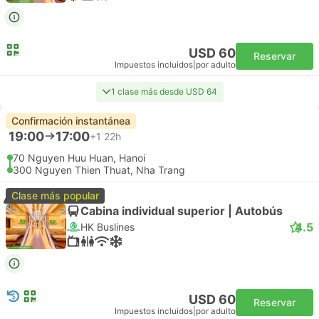
USD 60
Reservar
Impuestos incluidos
|
por adulto
1 clase más desde USD 64
Confirmación instantánea
19:00
17:00
+1
22h
70 Nguyen Huu Huan, Hanoi
300 Nguyen Thien Thuat, Nha Trang
Clase más popular
Cabina individual superior | Autobús
4.5
HK Buslines
USD 60
Reservar
Impuestos incluidos
|
por adulto