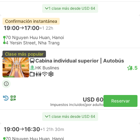
1 clase más desde USD 64
Confirmación instantánea
19:00
17:00
+1
22h
70 Nguyen Huu Huan, Hanoi
4 Yersin Street, Nha Trang
Clase más popular
Cabina individual superior | Autobús
4.5
HK Buslines
USD 60
Reservar
Impuestos incluidos
|
por adulto
1 clase más desde USD 64
19:00
16:30
+1
21h 30m
70 Nguyen Huu Huan, Hanoi