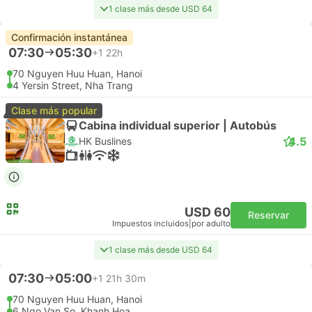
1 clase más desde USD 64
Confirmación instantánea
07:30
05:30
+1
22h
70 Nguyen Huu Huan, Hanoi
4 Yersin Street, Nha Trang
Clase más popular
Cabina individual superior | Autobús
4.5
HK Buslines
USD 60
Reservar
Impuestos incluidos
|
por adulto
1 clase más desde USD 64
07:30
05:00
+1
21h 30m
70 Nguyen Huu Huan, Hanoi
6 Ngo Van So, Khanh Hoa