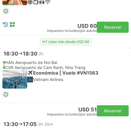
USD 60
Reservar
Impuestos incluidos
|
por adulto
1 clase más desde USD 64
16:30
18:30
2h
HAN Aeropuerto de Noi Bai
CXR Aeropuerto de Cam Ranh, Nha Trang
Económica | Vuelo #VN1563
Vietnam Airlines
USD 51
Reservar
Impuestos incluidos
|
por adulto
13:30
17:05
3h 35m