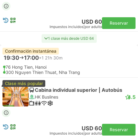
USD 60
Reservar
Impuestos incluidos
|
por adulto
1 clase más desde USD 64
Confirmación instantánea
19:30
17:00
+1
21h 30m
76 Hong Tien, Hanoi
300 Nguyen Thien Thuat, Nha Trang
Clase más popular
Cabina individual superior | Autobús
4.5
HK Buslines
USD 60
Reservar
Impuestos incluidos
|
por adulto