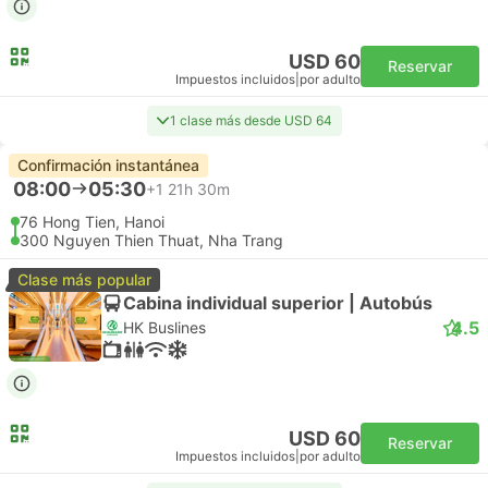
USD 60
Reservar
Impuestos incluidos
|
por adulto
1 clase más desde USD 64
Confirmación instantánea
08:00
05:30
+1
21h 30m
76 Hong Tien, Hanoi
300 Nguyen Thien Thuat, Nha Trang
Clase más popular
Cabina individual superior | Autobús
4.5
HK Buslines
USD 60
Reservar
Impuestos incluidos
|
por adulto