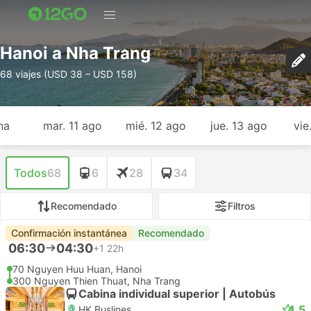
Hanoi a Nha Trang
68 viajes (USD 38 – USD 158)
na
mar. 11 ago
mié. 12 ago
jue. 13 ago
vie
Todos
68
6
28
34
Recomendado
Filtros
Confirmación instantánea
Recomendado
06:30
04:30
+1
22h
70 Nguyen Huu Huan, Hanoi
300 Nguyen Thien Thuat, Nha Trang
Cabina individual superior | Autobús
4.5
HK Buslines