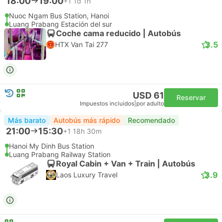
18:00
19:00
+1
1d 1h
Nuoc Ngam Bus Station, Hanoi
Luang Prabang Estación del sur
Coche cama reducido | Autobús
3.5
HTX Van Tai 277
USD 61
Reservar
Impuestos incluidos
|
por adulto
Más barato
Autobús más rápido
Recomendado
21:00
15:30
+1
18h 30m
Hanoi My Dinh Bus Station
Luang Prabang Railway Station
Royal Cabin + Van + Train | Autobús
3.9
Laos Luxury Travel