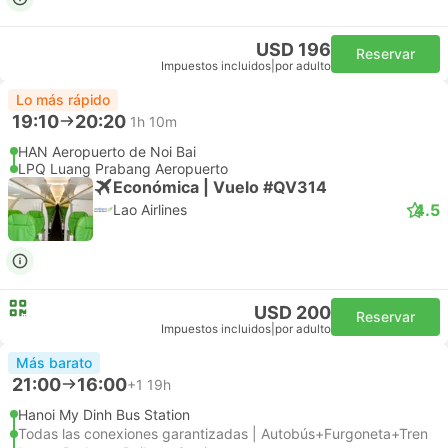
USD 196
Reservar
Impuestos incluidos
|
por adulto
Lo más rápido
19:10
20:20
1h 10m
HAN Aeropuerto de Noi Bai
LPQ Luang Prabang Aeropuerto
Económica | Vuelo #QV314
4.5
Lao Airlines
USD 200
Reservar
Impuestos incluidos
|
por adulto
Más barato
21:00
16:00
+1
19h
Hanoi My Dinh Bus Station
Todas las conexiones garantizadas | Autobús+Furgoneta+Tren