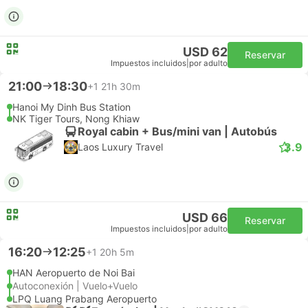
USD 62
Reservar
Impuestos incluidos
|
por adulto
21:00
18:30
+1
21h 30m
Hanoi My Dinh Bus Station
NK Tiger Tours, Nong Khiaw
Royal cabin + Bus/mini van | Autobús
3.9
Laos Luxury Travel
USD 66
Reservar
Impuestos incluidos
|
por adulto
16:20
12:25
+1
20h 5m
HAN Aeropuerto de Noi Bai
Autoconexión | Vuelo+Vuelo
LPQ Luang Prabang Aeropuerto