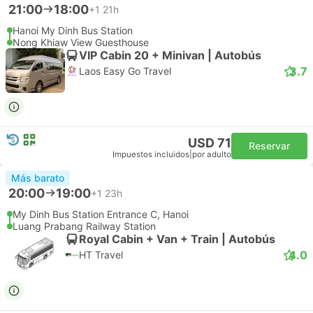
21:00
18:00
+1
21h
Hanoi My Dinh Bus Station
Nong Khiaw View Guesthouse
VIP Cabin 20 + Minivan | Autobús
3.7
Laos Easy Go Travel
USD 71
Reservar
Impuestos incluidos
|
por adulto
Más barato
20:00
19:00
+1
23h
My Dinh Bus Station Entrance C, Hanoi
Luang Prabang Railway Station
Royal Cabin + Van + Train | Autobús
4.0
HT Travel