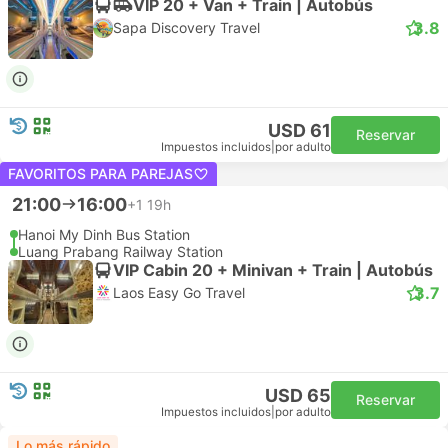
VIP 20 + Van + Train | Autobús
3.8
Sapa Discovery Travel
USD 61
Reservar
Impuestos incluidos
|
por adulto
FAVORITOS PARA PAREJAS
21:00
16:00
+1
19h
Hanoi My Dinh Bus Station
Luang Prabang Railway Station
VIP Cabin 20 + Minivan + Train | Autobús
3.7
Laos Easy Go Travel
USD 65
Reservar
Impuestos incluidos
|
por adulto
Lo más rápido