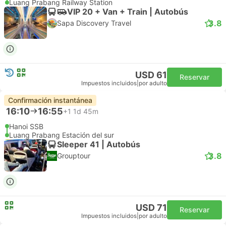
Luang Prabang Railway Station
VIP 20 + Van + Train | Autobús
3.8
Sapa Discovery Travel
USD 61
Reservar
Impuestos incluidos
|
por adulto
Confirmación instantánea
16:10
16:55
+1
1d 45m
Hanoi SSB
Luang Prabang Estación del sur
Sleeper 41 | Autobús
3.8
Grouptour
USD 71
Reservar
Impuestos incluidos
|
por adulto