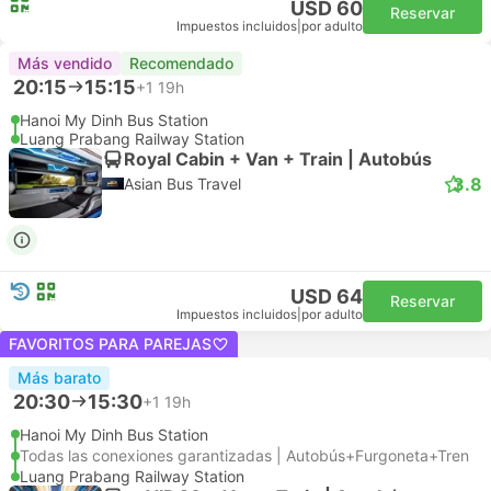
USD 60
Reservar
Impuestos incluidos
|
por adulto
Más vendido
Recomendado
20:15
15:15
+1
19h
Hanoi My Dinh Bus Station
Luang Prabang Railway Station
Royal Cabin + Van + Train | Autobús
3.8
Asian Bus Travel
USD 64
Reservar
Impuestos incluidos
|
por adulto
FAVORITOS PARA PAREJAS
Más barato
20:30
15:30
+1
19h
Hanoi My Dinh Bus Station
Todas las conexiones garantizadas | Autobús+Furgoneta+Tren
Luang Prabang Railway Station