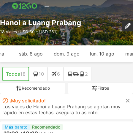
Hanoi a Luang Prabang
18 viajes (USD 60 – USD 251)
na
sáb. 8 ago
dom. 9 ago
lun. 10 ago
mar
Todos
18
10
6
2
Recomendado
Filtros
¡Muy solicitado!
Los viajes de Hanoi a Luang Prabang se agotan muy
rápido en estas fechas, asegura tu asiento.
Más barato
Recomendado