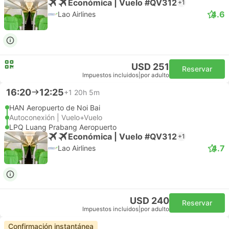
Económica | Vuelo #QV312
+1
4.6
Lao Airlines
USD 251
Reservar
Impuestos incluidos
|
por adulto
16:20
12:25
+1
20h 5m
HAN Aeropuerto de Noi Bai
Autoconexión | Vuelo+Vuelo
LPQ Luang Prabang Aeropuerto
Económica | Vuelo #QV312
+1
4.7
Lao Airlines
USD 240
Reservar
Impuestos incluidos
|
por adulto
Confirmación instantánea