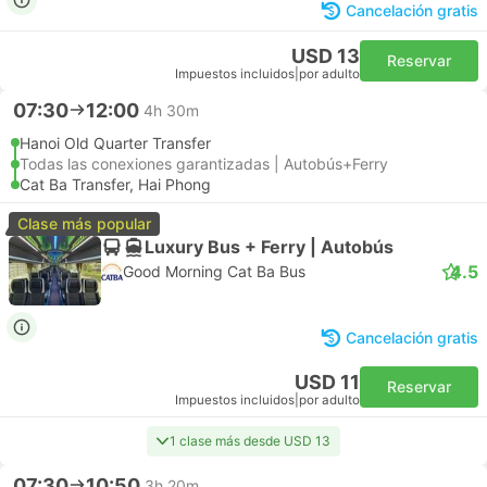
Cancelación gratis
USD 13
Reservar
Impuestos incluidos
|
por adulto
07:30
12:00
4h 30m
Hanoi Old Quarter Transfer
Todas las conexiones garantizadas | Autobús+Ferry
Cat Ba Transfer, Hai Phong
Clase más popular
Luxury Bus + Ferry | Autobús
4.5
Good Morning Cat Ba Bus
Cancelación gratis
USD 11
Reservar
Impuestos incluidos
|
por adulto
1 clase más desde USD 13
07:30
10:50
3h 20m