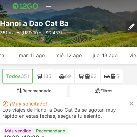
Hanoi a Dao Cat Ba
351 viajes (USD 10 – USD 457)
na
mar. 11 ago
mié. 12 ago
jue. 13 ago
vie
Todos
351
185
69
92
5
Recomendado
Filtros
¡Muy solicitado!
Los viajes de Hanoi a Dao Cat Ba se agotan muy
rápido en estas fechas, asegura tu asiento.
Más vendido
Recomendado