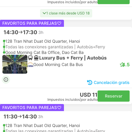
Impuestos incluidos
|
por adulto
1 clase más desde USD 18
FAVORITOS PARA PAREJAS
14:30
17:30
3h
128 Tran Nhat Duat Old Quarter, Hanoi
Todas las conexiones garantizadas | Autobús+Ferry
Good Morning Cat Ba Office, Dao Cat Ba
Luxury Bus + Ferry | Autobús
4.5
Good Morning Cat Ba Bus
Cancelación gratis
USD 11
Reservar
Impuestos incluidos
|
por adulto
FAVORITOS PARA PAREJAS
11:30
14:30
3h
128 Tran Nhat Duat Old Quarter, Hanoi
Todas las conexiones garantizadas | Autobús+Ferry