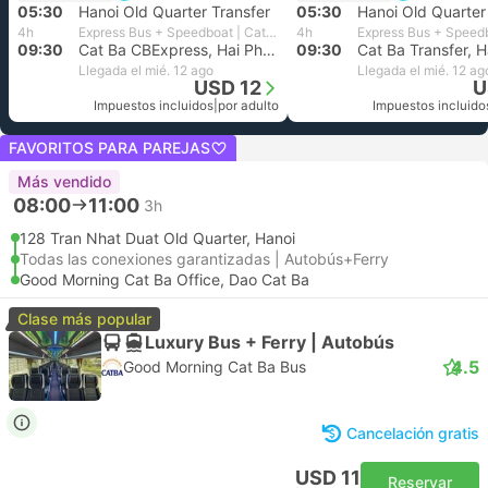
05:30
Hanoi Old Quarter Transfer
05:30
Hanoi Old Quarter
4h
Express Bus + Speedboat | Cat Ba Express
4h
09:30
Cat Ba CBExpress, Hai Phong
09:30
Cat Ba Transfer, 
Llegada el mié. 12 ago
Llegada el mié. 12 ag
USD 12
U
Impuestos incluidos
|
por adulto
Impuestos incluido
FAVORITOS PARA PAREJAS
Más vendido
08:00
11:00
3h
128 Tran Nhat Duat Old Quarter, Hanoi
Todas las conexiones garantizadas | Autobús+Ferry
Good Morning Cat Ba Office, Dao Cat Ba
Clase más popular
Luxury Bus + Ferry | Autobús
4.5
Good Morning Cat Ba Bus
Cancelación gratis
USD 11
Reservar