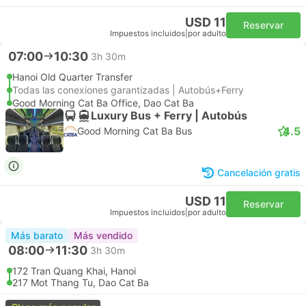
USD 11
Reservar
Impuestos incluidos
|
por adulto
07:00
10:30
3h 30m
Hanoi Old Quarter Transfer
Todas las conexiones garantizadas | Autobús+Ferry
Good Morning Cat Ba Office, Dao Cat Ba
Luxury Bus + Ferry | Autobús
4.5
Good Morning Cat Ba Bus
Cancelación gratis
USD 11
Reservar
Impuestos incluidos
|
por adulto
Más barato
Más vendido
08:00
11:30
3h 30m
172 Tran Quang Khai, Hanoi
217 Mot Thang Tu, Dao Cat Ba