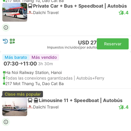
217 Mot Thang Tu, Dao Cat Ba
Private Car + Bus + Speedboat | Autobús
4.4
Daiichi Travel
USD 27
Reservar
Impuestos incluidos
|
por adulto
Más barato
Más vendido
07:30
11:00
3h 30m
Ha Noi Railway Station, Hanoi
Todas las conexiones garantizadas | Autobús+Ferry
217 Mot Thang Tu, Dao Cat Ba
Clase más popular
Limousine 11 + Speedboat | Autobús
4.4
Daiichi Travel