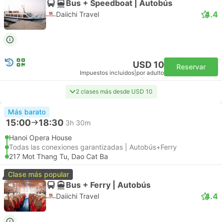
Bus + Speedboat | Autobús
4.4
Daiichi Travel
USD 10
Reservar
Impuestos incluidos
|
por adulto
2 clases más desde USD 10
Más barato
15:00
18:30
3h 30m
Hanoi Opera House
Todas las conexiones garantizadas | Autobús+Ferry
217 Mot Thang Tu, Dao Cat Ba
Clase más popular
Bus + Ferry | Autobús
4.4
Daiichi Travel