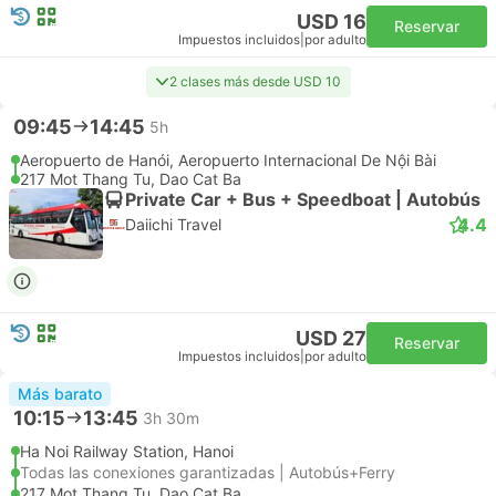
USD 16
Reservar
Impuestos incluidos
|
por adulto
2 clases más desde USD 10
09:45
14:45
5h
Aeropuerto de Hanói, Aeropuerto Internacional De Nội Bài
217 Mot Thang Tu, Dao Cat Ba
Private Car + Bus + Speedboat | Autobús
4.4
Daiichi Travel
USD 27
Reservar
Impuestos incluidos
|
por adulto
Más barato
10:15
13:45
3h 30m
Ha Noi Railway Station, Hanoi
Todas las conexiones garantizadas | Autobús+Ferry
217 Mot Thang Tu, Dao Cat Ba