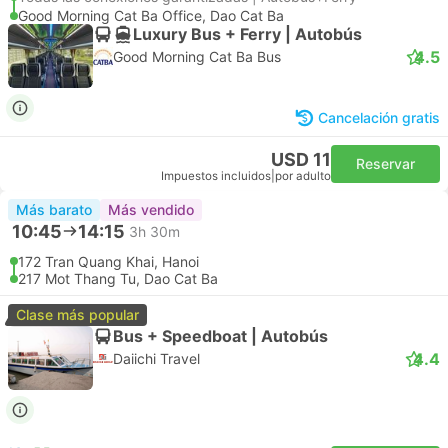
Good Morning Cat Ba Office, Dao Cat Ba
Luxury Bus + Ferry | Autobús
4.5
Good Morning Cat Ba Bus
Cancelación gratis
USD 11
Reservar
Impuestos incluidos
|
por adulto
Más barato
Más vendido
10:45
14:15
3h 30m
172 Tran Quang Khai, Hanoi
217 Mot Thang Tu, Dao Cat Ba
Clase más popular
Bus + Speedboat | Autobús
4.4
Daiichi Travel