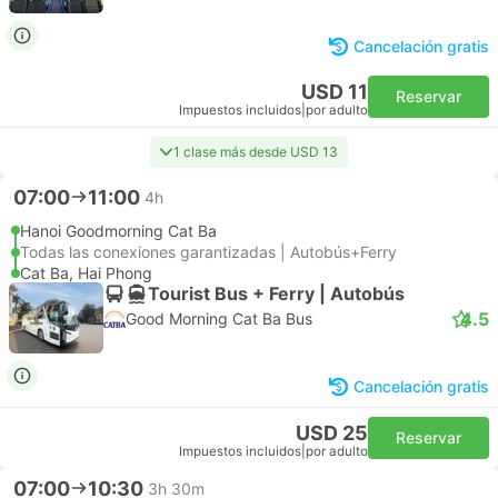
Cancelación gratis
USD 11
Reservar
Impuestos incluidos
|
por adulto
1 clase más desde USD 13
07:00
11:00
4h
Hanoi Goodmorning Cat Ba
Todas las conexiones garantizadas | Autobús+Ferry
Cat Ba, Hai Phong
Tourist Bus + Ferry | Autobús
4.5
Good Morning Cat Ba Bus
Cancelación gratis
USD 25
Reservar
Impuestos incluidos
|
por adulto
07:00
10:30
3h 30m