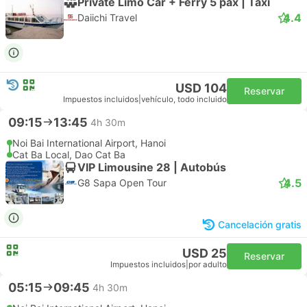
Private Limo Car + Ferry 5 pax | Taxi
4.4
Daiichi Travel
USD 104
Reservar
Impuestos incluidos
|
vehículo, todo incluido
09:15
13:45
4h 30m
Noi Bai International Airport, Hanoi
Cat Ba Local, Dao Cat Ba
VIP Limousine 28 | Autobús
4.5
G8 Sapa Open Tour
Cancelación gratis
USD 25
Reservar
Impuestos incluidos
|
por adulto
05:15
09:45
4h 30m