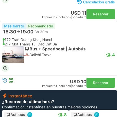
Cancelación gratis
USD 11
Reservar
Impuestos incluidos
|
por adulto
Más barato
Recomendado
15:30
19:00
3h 30m
172 Tran Quang Khai, Hanoi
217 Mot Thang Tu, Dao Cat Ba
Bus + Speedboat | Autobús
4.4
Daiichi Travel
USD 10
Reservar
Impuestos incluidos
|
por adulto
Instantáneo
¿Reserva de última hora?
Confirmación instantánea en nuestras mejores opciones
4.8
Autobús
Autobús