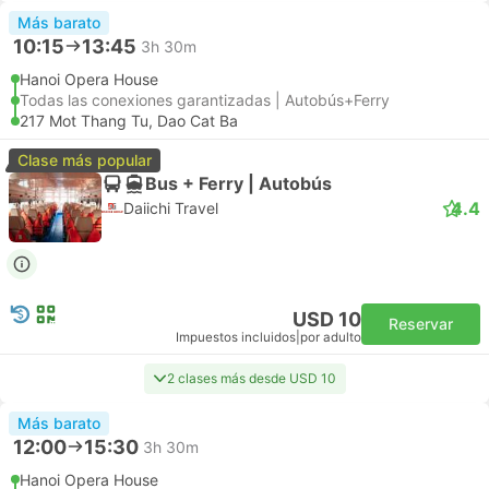
Más barato
10:15
13:45
3h 30m
Hanoi Opera House
Todas las conexiones garantizadas | Autobús+Ferry
217 Mot Thang Tu, Dao Cat Ba
Clase más popular
Bus + Ferry | Autobús
4.4
Daiichi Travel
USD 10
Reservar
Impuestos incluidos
|
por adulto
2 clases más desde USD 10
Más barato
12:00
15:30
3h 30m
Hanoi Opera House