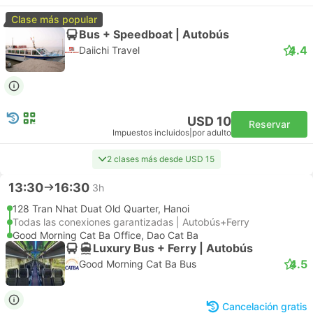
Clase más popular
Bus + Speedboat | Autobús
4.4
Daiichi Travel
USD 10
Reservar
Impuestos incluidos
|
por adulto
2 clases más desde USD 15
13:30
16:30
3h
128 Tran Nhat Duat Old Quarter, Hanoi
Todas las conexiones garantizadas | Autobús+Ferry
Good Morning Cat Ba Office, Dao Cat Ba
Luxury Bus + Ferry | Autobús
4.5
Good Morning Cat Ba Bus
Cancelación gratis