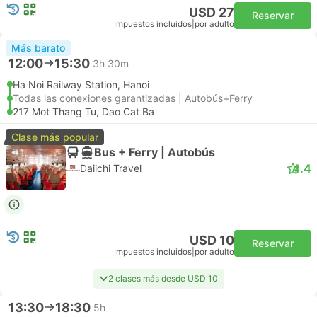
USD 27
Reservar
Impuestos incluidos
|
por adulto
Más barato
12:00
15:30
3h 30m
Ha Noi Railway Station, Hanoi
Todas las conexiones garantizadas | Autobús+Ferry
217 Mot Thang Tu, Dao Cat Ba
Clase más popular
Bus + Ferry | Autobús
4.4
Daiichi Travel
USD 10
Reservar
Impuestos incluidos
|
por adulto
2 clases más desde USD 10
13:30
18:30
5h