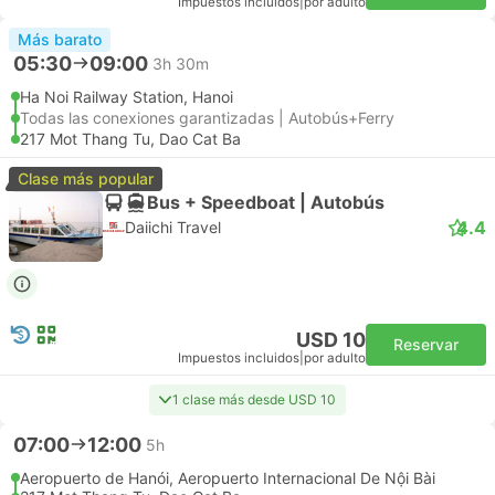
Impuestos incluidos
|
por adulto
Más barato
05:30
09:00
3h 30m
Ha Noi Railway Station, Hanoi
Todas las conexiones garantizadas | Autobús+Ferry
217 Mot Thang Tu, Dao Cat Ba
Clase más popular
Bus + Speedboat | Autobús
4.4
Daiichi Travel
USD 10
Reservar
Impuestos incluidos
|
por adulto
1 clase más desde USD 10
07:00
12:00
5h
Aeropuerto de Hanói, Aeropuerto Internacional De Nội Bài