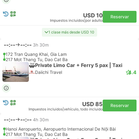
USD 10
Reservar
Impuestos incluidos
|
por adulto
1 clase más desde USD 10
--:--
--:--
3h 30m
172 Tran Quang Khai, Gia Lam
217 Mot Thang Tu, Dao Cat Ba
Private Limo Car + Ferry 5 pax | Taxi
4.4
Daiichi Travel
USD 85
Reservar
Impuestos incluidos
|
vehículo, todo incluido
--:--
--:--
4h 30m
Hanoi Aeropuerto, Aeropuerto Internacional De Nội Bài
217 Mot Thang Tu, Dao Cat Ba