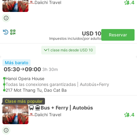
4.4
Daiichi Travel
USD 10
Reservar
Impuestos incluidos
|
por adulto
1 clase más desde USD 10
Más barato
05:30
09:00
3h 30m
Hanoi Opera House
Todas las conexiones garantizadas | Autobús+Ferry
217 Mot Thang Tu, Dao Cat Ba
Clase más popular
Bus + Ferry | Autobús
4.4
Daiichi Travel