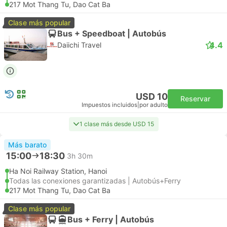
217 Mot Thang Tu, Dao Cat Ba
Clase más popular
Bus + Speedboat | Autobús
4.4
Daiichi Travel
USD 10
Reservar
Impuestos incluidos
|
por adulto
1 clase más desde USD 15
Más barato
15:00
18:30
3h 30m
Ha Noi Railway Station, Hanoi
Todas las conexiones garantizadas | Autobús+Ferry
217 Mot Thang Tu, Dao Cat Ba
Clase más popular
Bus + Ferry | Autobús