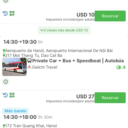
USD 10
Reservar
Impuestos incluidos
|
por adulto
2 clases más desde USD 10
14:30
19:30
5h
Aeropuerto de Hanói, Aeropuerto Internacional De Nội Bài
217 Mot Thang Tu, Dao Cat Ba
Private Car + Bus + Speedboat | Autobús
4.4
Daiichi Travel
USD 27
Reservar
Impuestos incluidos
|
por adulto
Más barato
14:30
18:00
3h 30m
172 Tran Quang Khai, Hanoi