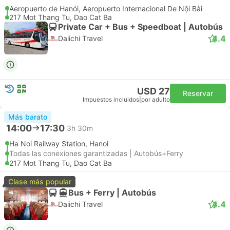
Aeropuerto de Hanói, Aeropuerto Internacional De Nội Bài
217 Mot Thang Tu, Dao Cat Ba
Private Car + Bus + Speedboat | Autobús
4.4
Daiichi Travel
USD 27
Reservar
Impuestos incluidos
|
por adulto
Más barato
14:00
17:30
3h 30m
Ha Noi Railway Station, Hanoi
Todas las conexiones garantizadas | Autobús+Ferry
217 Mot Thang Tu, Dao Cat Ba
Clase más popular
Bus + Ferry | Autobús
4.4
Daiichi Travel