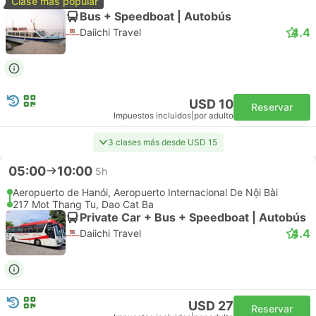
Clase más popular
Bus + Speedboat | Autobús
4.4
Daiichi Travel
USD 10
Reservar
Impuestos incluidos
|
por adulto
3 clases más desde USD 15
05:00
10:00
5h
Aeropuerto de Hanói, Aeropuerto Internacional De Nội Bài
217 Mot Thang Tu, Dao Cat Ba
Private Car + Bus + Speedboat | Autobús
4.4
Daiichi Travel
USD 27
Reservar