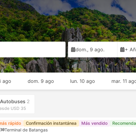
dom., 9 ago.
+ Añ
8 ago
dom. 9 ago
lun. 10 ago
mar. 11 ag
Autobuses
2
esde USD 35
más rápido
Confirmación instantánea
Más vendido
Recomenda
30
Terminal de Batangas