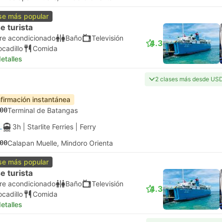
se más popular
e turista
ire acondicionado
Baño
Televisión
4.3
ocadillo
Comida
etalles
2 clases más desde US
firmación instantánea
00
Terminal de Batangas
3h
| Starlite Ferries
|
Ferry
00
Calapan Muelle, Mindoro Orienta
se más popular
e turista
ire acondicionado
Baño
Televisión
4.3
ocadillo
Comida
etalles