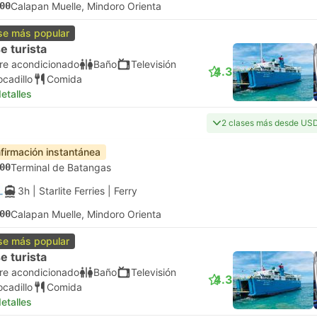
00
Calapan Muelle, Mindoro Orienta
se más popular
e turista
ire acondicionado
Baño
Televisión
4.3
ocadillo
Comida
etalles
2 clases más desde US
firmación instantánea
00
Terminal de Batangas
3h
| Starlite Ferries
|
Ferry
00
Calapan Muelle, Mindoro Orienta
se más popular
e turista
ire acondicionado
Baño
Televisión
4.3
ocadillo
Comida
etalles