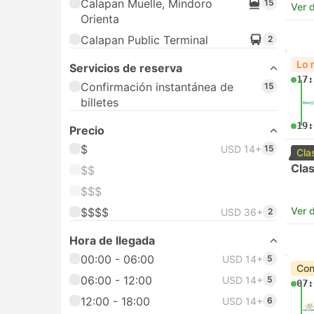
Calapan Muelle, Mindoro
15
Ver d
Orienta
Calapan Public Terminal
2
Lo 
Servicios de reserva
17:
Confirmación instantánea de
15
billetes
19:
Precio
$
USD 14+
15
Cla
Cla
$$
$$$
Ver d
$$$$
USD 36+
2
Hora de llegada
00:00 - 06:00
USD 14+
5
Con
06:00 - 12:00
USD 14+
5
07:
12:00 - 18:00
USD 14+
6