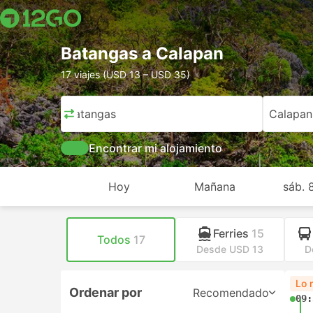
Batangas a Calapan
17 viajes (USD 13 – USD 35)
Batangas
Calapan
Encontrar mi alojamiento
Hoy
Mañana
sáb. 
Ferries
15
Todos
17
Desde USD 13
D
Lo 
Ordenar por
Recomendado
09: