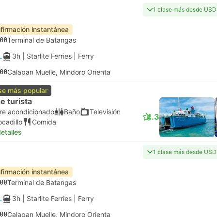
1 clase más desde USD
firmación instantánea
00
Terminal de Batangas
3h
| Starlite Ferries
|
Ferry
00
Calapan Muelle, Mindoro Orienta
se más popular
e turista
ire acondicionado
Baño
Televisión
4.3
ocadillo
Comida
etalles
1 clase más desde USD
firmación instantánea
00
Terminal de Batangas
3h
| Starlite Ferries
|
Ferry
00
Calapan Muelle, Mindoro Orienta