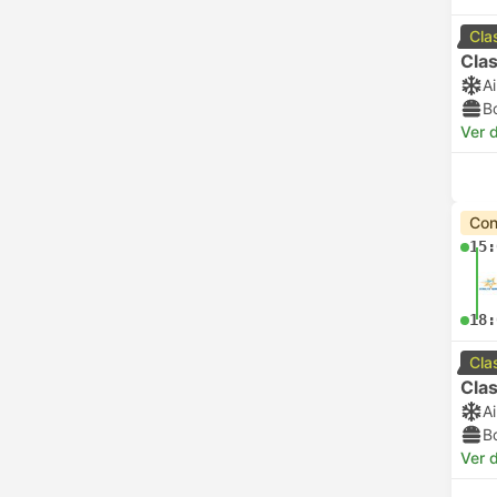
Cla
Clas
A
B
Ver d
Con
15:
18:
Cla
Clas
A
B
Ver d