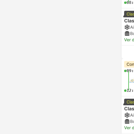
08:
Cla
Clas
A
B
Ver d
Con
09:
12:
Cla
Clas
A
B
Ver d