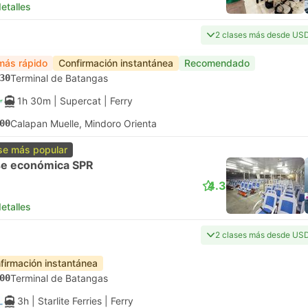
etalles
2 clases más desde US
más rápido
Confirmación instantánea
Recomendado
30
Terminal de Batangas
1h 30m
| Supercat
|
Ferry
00
Calapan Muelle, Mindoro Orienta
se más popular
se económica SPR
4.3
etalles
2 clases más desde US
firmación instantánea
00
Terminal de Batangas
3h
| Starlite Ferries
|
Ferry