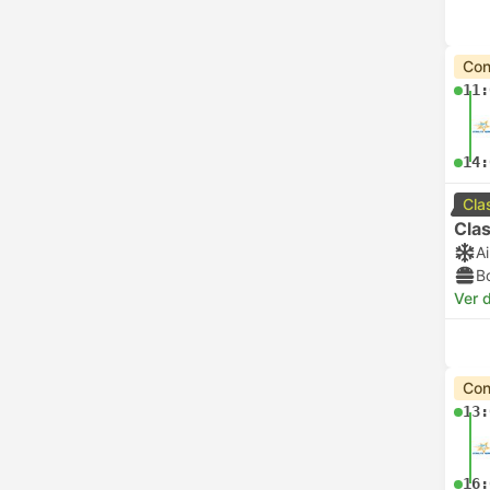
Con
11:
14:
Cla
Clas
A
B
Ver d
Con
13:
16: