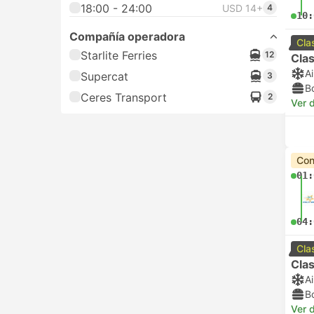
18:00 - 24:00
USD 14+
4
10:
Compañía operadora
Cla
Starlite Ferries
12
Clas
A
Supercat
3
B
Ceres Transport
2
Ver d
Con
01:
04:
Cla
Clas
A
B
Ver d