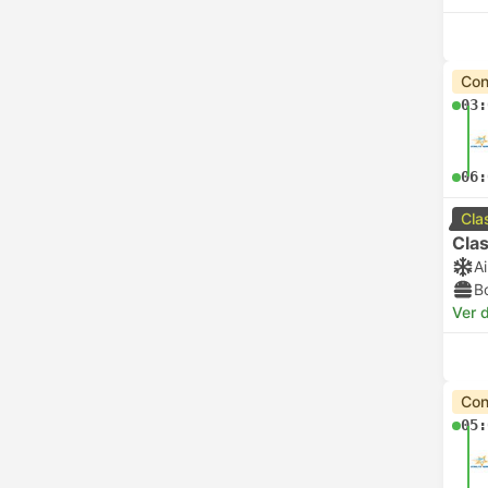
Con
03:
06:
Cla
Clas
A
B
Ver d
Con
05: