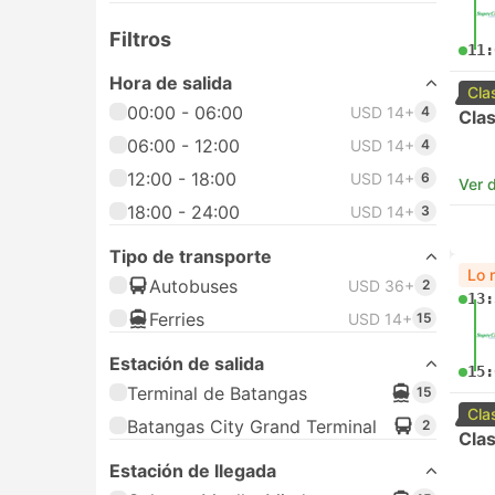
Filtros
11:
Hora de salida
Cla
00:00 - 06:00
USD 14+
4
Clas
06:00 - 12:00
USD 14+
4
12:00 - 18:00
USD 14+
6
Ver d
18:00 - 24:00
USD 14+
3
Tipo de transporte
Lo 
Autobuses
USD 36+
2
13:
Ferries
USD 14+
15
Estación de salida
15:
Terminal de Batangas
15
Cla
Batangas City Grand Terminal
2
Clas
Estación de llegada