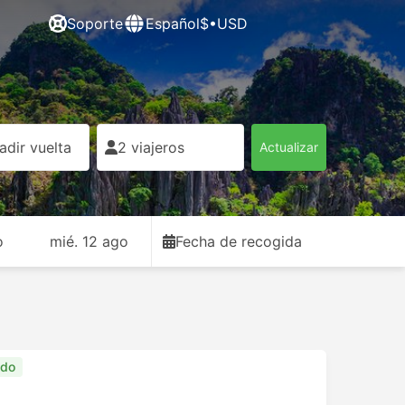
Soporte
Español
$•USD
adir vuelta
2 viajeros
Actualizar
o
mié. 12 ago
Fecha de recogida
do