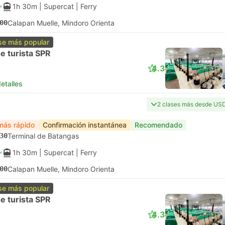
1h 30m
| Supercat
|
Ferry
00
Calapan Muelle, Mindoro Orienta
se más popular
e turista SPR
4.3
etalles
2 clases más desde US
más rápido
Confirmación instantánea
Recomendado
30
Terminal de Batangas
1h 30m
| Supercat
|
Ferry
00
Calapan Muelle, Mindoro Orienta
se más popular
e turista SPR
4.3