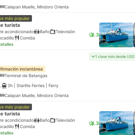
00
Calapan Muelle, Mindoro Orienta
se más popular
e turista
ire acondicionado
Baño
Televisión
4.3
ocadillo
Comida
etalles
1 clase más desde USD
firmación instantánea
00
Terminal de Batangas
3h
| Starlite Ferries
|
Ferry
00
Calapan Muelle, Mindoro Orienta
se más popular
e turista
ire acondicionado
Baño
Televisión
4.3
ocadillo
Comida
etalles