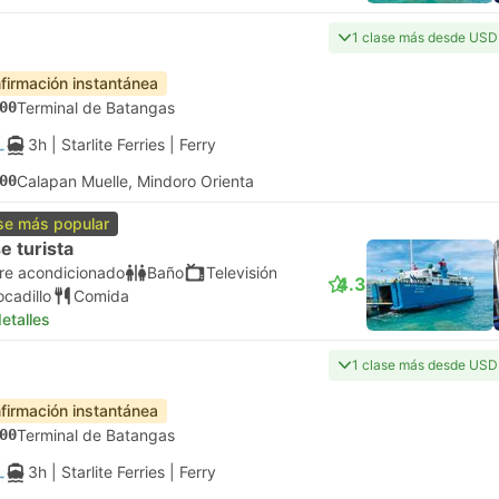
1 clase más desde USD
firmación instantánea
00
Terminal de Batangas
3h
| Starlite Ferries
|
Ferry
00
Calapan Muelle, Mindoro Orienta
se más popular
e turista
ire acondicionado
Baño
Televisión
4.3
ocadillo
Comida
etalles
1 clase más desde USD
firmación instantánea
00
Terminal de Batangas
3h
| Starlite Ferries
|
Ferry