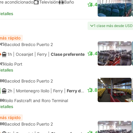
ire acondicionado
Televisión
Baño
4.4
etalles
1 clase más desde USD
más rápido
45
Bacolod Bredco Puerto 2
4.4
1h
| Oceanjet
|
Ferry
|
Clase preferente
45
Iloilo Port
etalles
00
Bacolod Bredco Puerto 2
3.8
2h
| Montenegro Iloilo
|
Ferry
|
Ferry de Alta Velocidad
00
Iloilo Fastcraft and Roro Terminal
etalles
más rápido
00
Bacolod Bredco Puerto 2