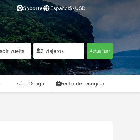
Soporte
Español
$•USD
adir vuelta
2 viajeros
Actualizar
o
sáb. 15 ago
Fecha de recogida