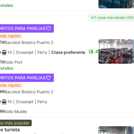
etalles
1 clase más desde USD
ORITOS PARA PAREJAS
más rápido
50
Bacolod Bredco Puerto 2
4.4
1h
| Oceanjet
|
Ferry
|
Clase preferente
50
Iloilo Port
etalles
ORITOS PARA PAREJAS
más rápido
00
Bacolod Bredco Puerto 2
1h
| Oceanjet
|
Ferry
00
Iloilo Muelle
se más popular
e turista