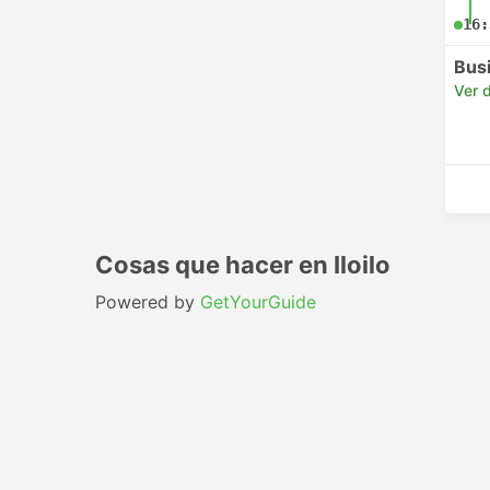
16:
Bus
Ver d
Cosas que hacer en Iloilo
Powered by
GetYourGuide