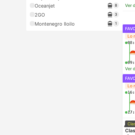
Oceanjet
Ver d
8
2GO
3
Montenegro Iloilo
1
FAV
Lo 
08:
09:
Ver d
FAV
Lo 
16:
17:
Cla
Clas