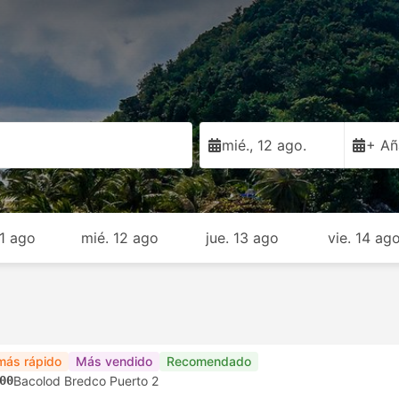
mié., 12 ago.
+ Añ
11 ago
mié. 12 ago
jue. 13 ago
vie. 14 ag
más rápido
Más vendido
Recomendado
00
Bacolod Bredco Puerto 2