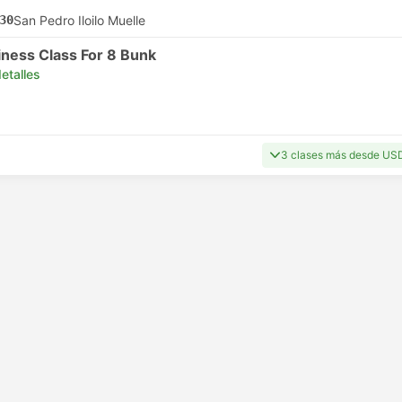
30
San Pedro Iloilo Muelle
iness Class For 8 Bunk
etalles
3 clases más desde US