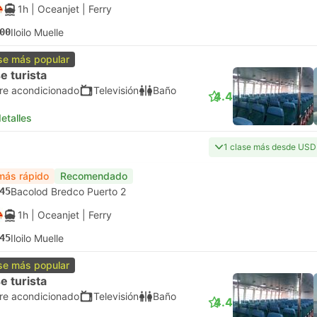
1h
| Oceanjet
|
Ferry
00
Iloilo Muelle
se más popular
e turista
ire acondicionado
Televisión
Baño
4.4
etalles
1 clase más desde USD
más rápido
Recomendado
45
Bacolod Bredco Puerto 2
1h
| Oceanjet
|
Ferry
45
Iloilo Muelle
se más popular
e turista
ire acondicionado
Televisión
Baño
4.4