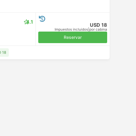
4.1
USD 18
Impuestos incluidos
|
por cabina
Reservar
D 18