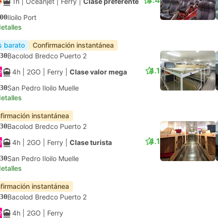
4.4
1h
| Oceanjet
|
Ferry
|
Clase preferente
00
Iloilo Port
etalles
 barato
Confirmación instantánea
30
Bacolod Bredco Puerto 2
4.1
4h
| 2GO
|
Ferry
|
Clase valor mega
30
San Pedro Iloilo Muelle
etalles
firmación instantánea
30
Bacolod Bredco Puerto 2
4.1
4h
| 2GO
|
Ferry
|
Clase turista
30
San Pedro Iloilo Muelle
etalles
firmación instantánea
30
Bacolod Bredco Puerto 2
4h
| 2GO
|
Ferry