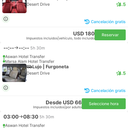
4.5
Desert Drive
Cancelación gratis
USD 180
Reservar
Impuestos incluidos
|
vehículo, todo incluido
--:--
--:--
5h 30m
Aswan Hotel Transfer
Marsa Alam Hotel Transfer
Lujo | Furgoneta
4.5
Desert Drive
Cancelación gratis
Desde USD 66
Seleccione hora
Impuestos incluidos
|
por adulto
03:00
08:30
5h 30m
Aswan Hotel Transfer