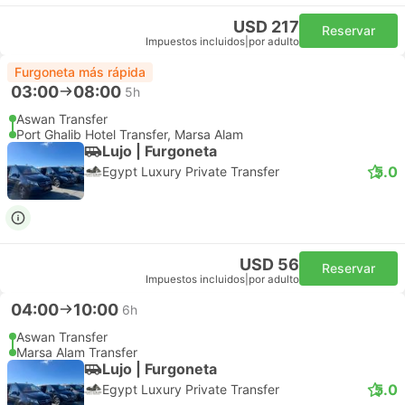
USD 217
Reservar
Impuestos incluidos
|
por adulto
Furgoneta más rápida
03:00
08:00
5h
Aswan Transfer
Port Ghalib Hotel Transfer, Marsa Alam
Lujo | Furgoneta
5.0
Egypt Luxury Private Transfer
USD 56
Reservar
Impuestos incluidos
|
por adulto
04:00
10:00
6h
Aswan Transfer
Marsa Alam Transfer
Lujo | Furgoneta
5.0
Egypt Luxury Private Transfer