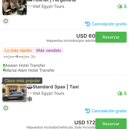
4.5
Visit Egypt Tours
Cancelación gratis
USD 60
Reservar
Impuestos incluidos
|
por adulto
Lo más rápido
Más vendido
--:--
--:--
3h
Aswan Hotel Transfer
Marsa Alam Hotel Transfer
Clase más popular
Standard 3pax | Taxi
4.5
Visit Egypt Tours
Cancelación gratis
USD 172
Reservar
Impuestos incluidos
|
vehículo, todo incluido