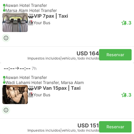
Aswan Hotel Transfer
Marsa Alam Hotel Transfer
VIP 7pax | Taxi
4.3
Your Bus
USD 164
Reservar
Impuestos incluidos
|
vehículo, todo incluido
--:--
--:--
7h
Aswan Hotel Transfer
Wadi Lahami Hotel Transfer, Marsa Alam
VIP Van 15pax | Taxi
4.3
Your Bus
USD 151
Reservar
Impuestos incluidos
|
vehículo, todo incluido