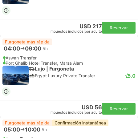
USD 217
Reservar
Impuestos incluidos
|
por adulto
Furgoneta más rápida
04:00
09:00
5h
Aswan Transfer
Port Ghalib Hotel Transfer, Marsa Alam
Lujo | Furgoneta
5.0
Egypt Luxury Private Transfer
USD 56
Reservar
Impuestos incluidos
|
por adulto
Furgoneta más rápida
Confirmación instantánea
05:00
10:00
5h