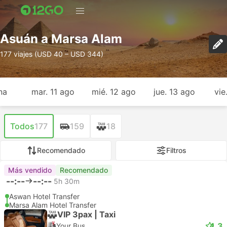
Asuán a Marsa Alam
177 viajes (USD 40 – USD 344)
na
mar. 11 ago
mié. 12 ago
jue. 13 ago
vie
Todos
177
159
18
Recomendado
Filtros
Más vendido
Recomendado
--:--
--:--
5h 30m
Aswan Hotel Transfer
Marsa Alam Hotel Transfer
VIP 3pax | Taxi
4.3
Your Bus