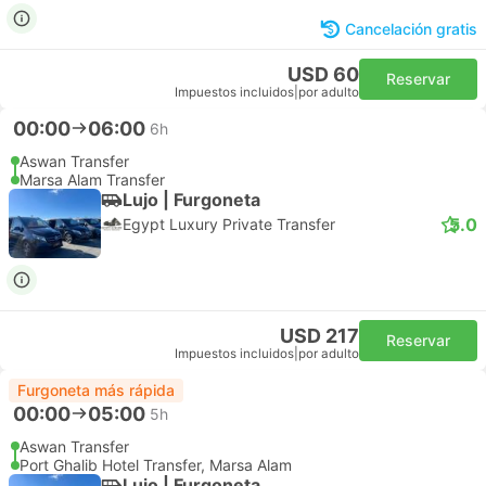
Cancelación gratis
USD 60
Reservar
Impuestos incluidos
|
por adulto
00:00
06:00
6h
Aswan Transfer
Marsa Alam Transfer
Lujo | Furgoneta
5.0
Egypt Luxury Private Transfer
USD 217
Reservar
Impuestos incluidos
|
por adulto
Furgoneta más rápida
00:00
05:00
5h
Aswan Transfer
Port Ghalib Hotel Transfer, Marsa Alam
Lujo | Furgoneta