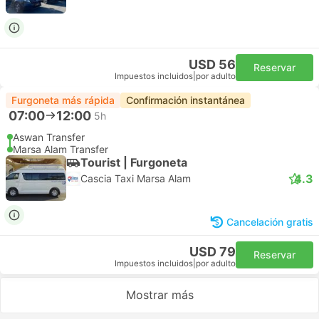
USD 56
Reservar
Impuestos incluidos
|
por adulto
Furgoneta más rápida
Confirmación instantánea
07:00
12:00
5h
Aswan Transfer
Marsa Alam Transfer
Tourist | Furgoneta
4.3
Cascia Taxi Marsa Alam
Cancelación gratis
USD 79
Reservar
Impuestos incluidos
|
por adulto
Mostrar más