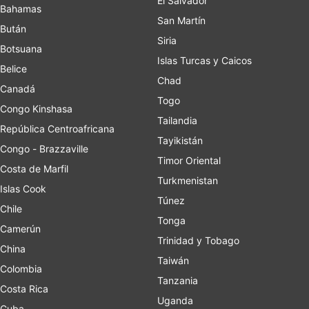
El Salvador
Bahamas
San Martín
Bután
Siria
Botsuana
Islas Turcas y Caicos
Belice
Chad
Canadá
Togo
Congo Kinshasa
Tailandia
República Centroafricana
Tayikistán
Congo - Brazzaville
Timor Oriental
Costa de Marfil
Turkmenistan
Islas Cook
Túnez
Chile
Tonga
Camerún
Trinidad y Tobago
China
Taiwán
Colombia
Tanzania
Costa Rica
Uganda
Cuba