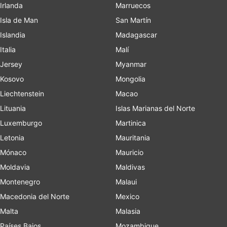
Irlanda
Marruecos
Isla de Man
San Martín
Islandia
Madagascar
Italia
Malí
Jersey
Myanmar
Kosovo
Mongolia
Liechtenstein
Macao
Lituania
Islas Marianas del Norte
Luxemburgo
Martinica
Letonia
Mauritania
Mónaco
Mauricio
Moldavia
Maldivas
Montenegro
Malaui
Macedonia del Norte
Mexico
Malta
Malasia
Países Bajos
Mozambique