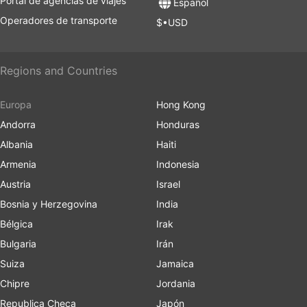
Portal de agencias de viajes
Español
Operadores de transporte
$•USD
Regions and Countries
Europa
Hong Kong
Andorra
Honduras
Albania
Haiti
Armenia
Indonesia
Austria
Israel
Bosnia y Herzegovina
India
Bélgica
Irak
Bulgaria
Irán
Suiza
Jamaica
Chipre
Jordania
Republica Checa
Japón