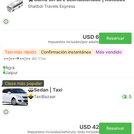
Shatbdi Travels Express
USD 6
Reservar
Impuestos incluidos
|
por adulto
Taxi más rápido
Confirmación instantánea
Más vendido
--:--
--:--
4h 11m
Agra
Jaipur
Clase más popular
Sedan | Taxi
4.5
TaxiBazaar
USD 42
Reservar
Impuestos incluidos
|
vehículo, todo incluido