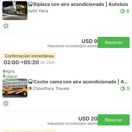
Biplaza con aire acondicionado | Autobús
3.6
Sethi Yatra
USD 9
Reservar
Impuestos incluidos
|
por adulto
Confirmación instantánea
02:00
05:20
3h 20m
Agra
Jaipur
Coche cama con aire acondicionado | Autobús
3.5
Choudhary Travels
USD 20
Reservar
Impuestos incluidos
|
por adulto