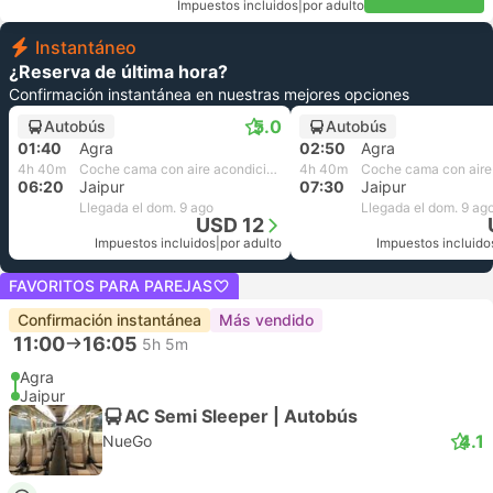
Impuestos incluidos
|
por adulto
Instantáneo
¿Reserva de última hora?
Confirmación instantánea en nuestras mejores opciones
5.0
Autobús
Autobús
01:40
Agra
02:50
Agra
4h 40m
Coche cama con aire acondicionado | Mahaveer Travels MTA
4h 40m
06:20
Jaipur
07:30
Jaipur
Llegada el dom. 9 ago
Llegada el dom. 9 ag
USD 12
Impuestos incluidos
|
por adulto
Impuestos incluido
FAVORITOS PARA PAREJAS
Confirmación instantánea
Más vendido
11:00
16:05
5h 5m
Agra
Jaipur
AC Semi Sleeper | Autobús
4.1
NueGo