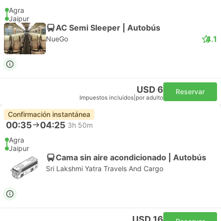
Agra
Jaipur
AC Semi Sleeper | Autobús
4.1
NueGo
USD 6
Reservar
Impuestos incluidos
|
por adulto
Confirmación instantánea
00:35
04:25
3h 50m
Agra
Jaipur
Cama sin aire acondicionado | Autobús
Sri Lakshmi Yatra Travels And Cargo
USD 16