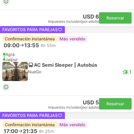
USD 6
Reservar
Impuestos incluidos
|
por adulto
FAVORITOS PARA PAREJAS
Confirmación instantánea
Más vendido
09:00
13:55
4h 55m
Agra
Jaipur
AC Semi Sleeper | Autobús
4.1
NueGo
USD 5
Reservar
Impuestos incluidos
|
por adulto
FAVORITOS PARA PAREJAS
Confirmación instantánea
Más vendido
17:00
21:35
4h 35m