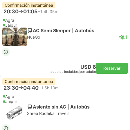
Confirmación instantánea
20:30
01:05
+1
4h 35m
Agra
Jaipur
AC Semi Sleeper | Autobús
4.1
NueGo
USD 6
Reservar
Impuestos incluidos
|
por adulto
Confirmación instantánea
23:30
04:40
+1
5h 10m
Agra
Jaipur
Asiento sin AC | Autobús
Shree Radhika Travels