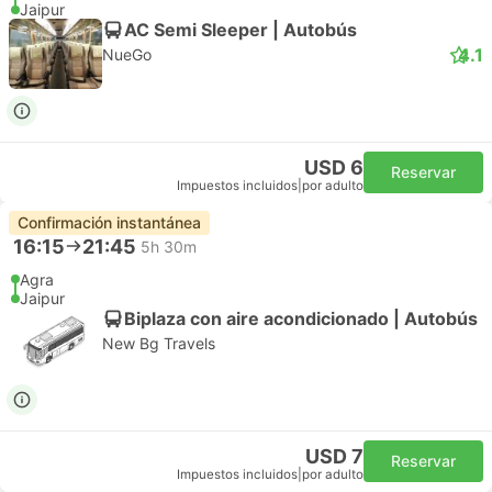
Jaipur
AC Semi Sleeper | Autobús
4.1
NueGo
USD 6
Reservar
Impuestos incluidos
|
por adulto
Confirmación instantánea
16:15
21:45
5h 30m
Agra
Jaipur
Biplaza con aire acondicionado | Autobús
New Bg Travels
USD 7
Reservar
Impuestos incluidos
|
por adulto