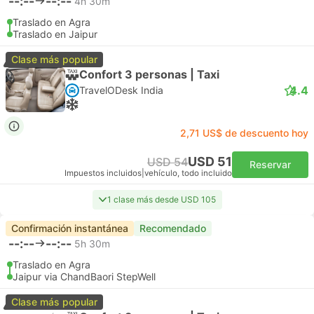
--:--
--:--
4h 30m
Traslado en Agra
Traslado en Jaipur
Clase más popular
Confort 3 personas | Taxi
4.4
TravelODesk India
2,71 US$ de descuento hoy
USD 51
USD 54
Reservar
Impuestos incluidos
|
vehículo, todo incluido
1 clase más desde USD 105
Confirmación instantánea
Recomendado
--:--
--:--
5h 30m
Traslado en Agra
Jaipur via ChandBaori StepWell
Clase más popular