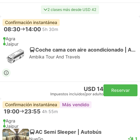
2 clases más desde USD 42
Confirmación instantánea
08:30
14:00
5h 30m
Agra
Jaipur
Coche cama con aire acondicionado | Autobús
Ambika Tour And Travels
USD 14
Reservar
Impuestos incluidos
|
por adulto
Confirmación instantánea
Más vendido
19:00
23:55
4h 55m
Agra
Jaipur
AC Semi Sleeper | Autobús
4.1
NueGo