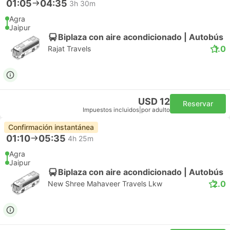
01:05
04:35
3h 30m
Agra
Jaipur
Biplaza con aire acondicionado | Autobús
1.0
Rajat Travels
USD 12
Reservar
Impuestos incluidos
|
por adulto
Confirmación instantánea
01:10
05:35
4h 25m
Agra
Jaipur
Biplaza con aire acondicionado | Autobús
2.0
New Shree Mahaveer Travels Lkw