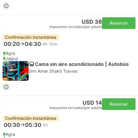
USD 38
Reservar
Impuestos incluidos
|
por adulto
Confirmación instantánea
00:20
04:30
4h 10m
Agra
Jaipur
Cama sin aire acondicionado | Autobús
Shri Amar Shakti Travels
USD 14
Reservar
Impuestos incluidos
|
por adulto
Confirmación instantánea
00:30
05:30
5h
Agra