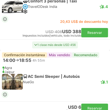
Confort 3 personas | Taxi
4.4
TravelODesk India
20,43 US$ de descuento hoy
USD 388
USD 408
Reservar
Impuestos incluidos
|
vehículo, todo incluido
1 clase más desde USD 456
Confirmación instantánea
Más vendido
Recomendado
14:00
18:55
4h 55m
Agra
Jaipur
AC Semi Sleeper | Autobús
4.1
NueGo
USD 6
Reservar