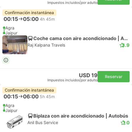
Impuestos incluidos
|
por adulto
Confirmación instantánea
00:15
05:00
4h 45m
Agra
Jaipur
Coche cama con aire acondicionado | Autobús
3.9
Raj Kalpana Travels
USD 19
Reservar
Impuestos incluidos
|
por adulto
Confirmación instantánea
00:15
06:00
5h 45m
Agra
Jaipur
Biplaza con aire acondicionado | Autobús
1.0
Anil Bus Service