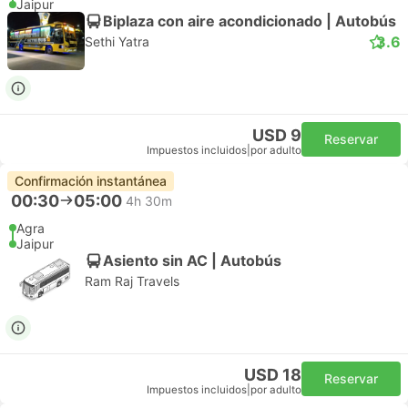
Jaipur
Biplaza con aire acondicionado | Autobús
3.6
Sethi Yatra
USD 9
Reservar
Impuestos incluidos
|
por adulto
Confirmación instantánea
00:30
05:00
4h 30m
Agra
Jaipur
Asiento sin AC | Autobús
Ram Raj Travels
USD 18
Reservar
Impuestos incluidos
|
por adulto