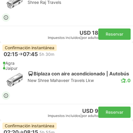
Shree Raj Travels
USD 18
Reservar
Impuestos incluidos
|
por adulto
Confirmación instantánea
02:15
07:45
5h 30m
Agra
Jaipur
Biplaza con aire acondicionado | Autobús
2.0
New Shree Mahaveer Travels Lkw
USD 9
Reservar
Impuestos incluidos
|
por adulto
Confirmación instantánea
02:20
08:15
5h 55m