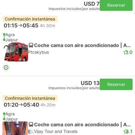
USD 7
Reservar
Impuestos incluidos
|
por adulto
Confirmación instantánea
01:15
05:45
4h 30m
Agra
Jaipur
Coche cama con aire acondicionado | Autobús
1.0
Ptcskybus
USD 13
Reservar
Impuestos incluidos
|
por adulto
Confirmación instantánea
01:20
05:40
4h 20m
Agra
Jaipur
Coche cama con aire acondicionado | Autobús
4.1
Vijay Tour and Travels