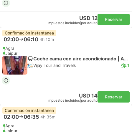
USD 12
Reservar
Impuestos incluidos
|
por adulto
Confirmación instantánea
02:00
06:10
4h 10m
Agra
Jaipur
Coche cama con aire acondicionado | Autobús
4.1
Vijay Tour and Travels
USD 14
Reservar
Impuestos incluidos
|
por adulto
Confirmación instantánea
02:00
06:35
4h 35m
Agra
Jaipur