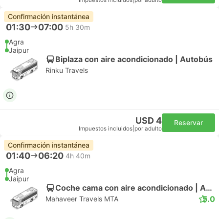
Impuestos incluidos
|
por adulto
Confirmación instantánea
01:30
07:00
5h 30m
Agra
Jaipur
Biplaza con aire acondicionado | Autobús
Rinku Travels
USD 4
Reservar
Impuestos incluidos
|
por adulto
Confirmación instantánea
01:40
06:20
4h 40m
Agra
Jaipur
Coche cama con aire acondicionado | Autobús
5.0
Mahaveer Travels MTA