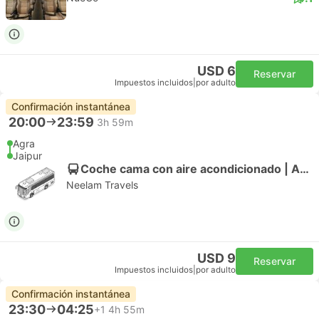
USD 6
Reservar
Impuestos incluidos
|
por adulto
Confirmación instantánea
20:00
23:59
3h 59m
Agra
Jaipur
Coche cama con aire acondicionado | Autobús
Neelam Travels
USD 9
Reservar
Impuestos incluidos
|
por adulto
Confirmación instantánea
23:30
04:25
+1
4h 55m