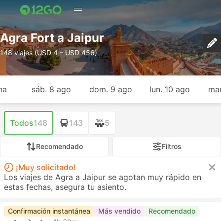
Agra Fort a Jaipur
148 viajes (USD 4 – USD 456)
na
sáb. 8 ago
dom. 9 ago
lun. 10 ago
mar
Todos
148
143
5
Recomendado
Filtros
¡Muy solicitado!
Los viajes de Agra a Jaipur se agotan muy rápido en
estas fechas, asegura tu asiento.
Confirmación instantánea
Más vendido
Recomendado