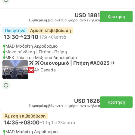
USD 1881
Κράτηση
Συμπεριλαμβάνονται οι φόροι
|
ανα ενήλικα
Πιο φτηνό
Άμεση επιβεβαίωση
13:30
23:10
17ώ 40λεπτά
MAD Μαδρίτη Αεροδρόμιο
Μονή σύνδεση | Πτήση+Πτήση
MEX Πόλη του Μεξικού Αεροδρόμιο
Οικονομικό | Πτήση #AC825
+1
Air Canada
USD 1628
Κράτηση
Συμπεριλαμβάνονται οι φόροι
|
ανα ενήλικα
Άμεση επιβεβαίωση
14:35
08:00
+1
1η 1ώ 25λεπτά
MAD Μαδρίτη Αεροδρόμιο