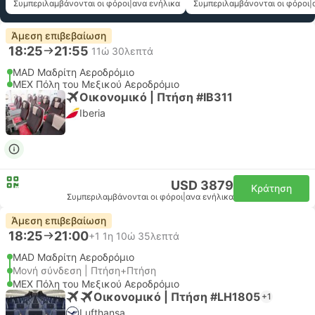
Συμπεριλαμβάνονται οι φόροι
|
ανα ενήλικα
Συμπεριλαμβάνονται οι φόροι
|
Άμεση επιβεβαίωση
18:25
21:55
11ώ 30λεπτά
MAD Μαδρίτη Αεροδρόμιο
MEX Πόλη του Μεξικού Αεροδρόμιο
Οικονομικό | Πτήση #IB311
Iberia
USD 3879
Κράτηση
Συμπεριλαμβάνονται οι φόροι
|
ανα ενήλικα
Άμεση επιβεβαίωση
18:25
21:00
+1
1η 10ώ 35λεπτά
MAD Μαδρίτη Αεροδρόμιο
Μονή σύνδεση | Πτήση+Πτήση
MEX Πόλη του Μεξικού Αεροδρόμιο
Οικονομικό | Πτήση #LH1805
+1
Lufthansa