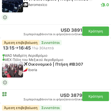
5.0
Aeromexico
USD 3891
Κράτηση
Συμπεριλαμβάνονται οι φόροι
|
ανα ενήλικα
Άμεση επιβεβαίωση
Συνιστάται
13:15
16:45
11ώ 30λεπτά
MAD Μαδρίτη Αεροδρόμιο
MEX Πόλη του Μεξικού Αεροδρόμιο
Οικονομικό | Πτήση #IB307
Iberia
USD 3879
Κράτηση
Συμπεριλαμβάνονται οι φόροι
|
ανα ενήλικα
Άμεση επιβεβαίωση
Συνιστάται