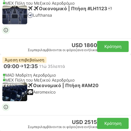
MEX Πόλη του Μεξικού Αεροδρόμιο
Οικονομικό | Πτήση #LH1123
+1
Lufthansa
USD 1860
Κράτηση
Συμπεριλαμβάνονται οι φόροι
|
ανα ενήλικα
Άμεση επιβεβαίωση
09:00
12:35
11ώ 35λεπτά
MAD Μαδρίτη Αεροδρόμιο
MEX Πόλη του Μεξικού Αεροδρόμιο
Οικονομικό | Πτήση #AM20
Aeromexico
USD 2515
Κράτηση
Συμπεριλαμβάνονται οι φόροι
|
ανα ενήλικα