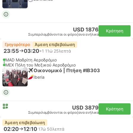
USD 1876
Κράτηση
Συμπεριλαμβάνονται οι φόροι
|
ανα ενήλικα
Γρηγορότερο
Άμεση επιβεβαίωση
23:55
03:20
+1
11ώ 25λεπτά
MAD Μαδρίτη Αεροδρόμιο
MEX Πόλη του Μεξικού Αεροδρόμιο
Οικονομικό | Πτήση #IB303
Iberia
USD 3879
Κράτηση
Συμπεριλαμβάνονται οι φόροι
|
ανα ενήλικα
Άμεση επιβεβαίωση
02:20
12:10
17ώ 50λεπτά