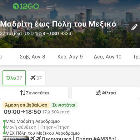
Μαδρίτη έως Πόλη του Μεξικό
37 ταξίδια (USD 1628 – USD 9326)
ο
Σαβ, Αυγ 8
Κυρ, Αυγ 9
Δευ, Αυγ 10
Τρι
Όλα
37
37
Συνιστάται
Φίλτρα
Άμεση επιβεβαίωση
Συνιστάται
09:00
18:50
17ώ 50λεπτά
MAD Μαδρίτη Αεροδρόμιο
Μονή σύνδεση | Πτήση+Πτήση
MEX Πόλη του Μεξικού Αεροδρόμιο
Οικονομικό | Πτήση #AM35
+1