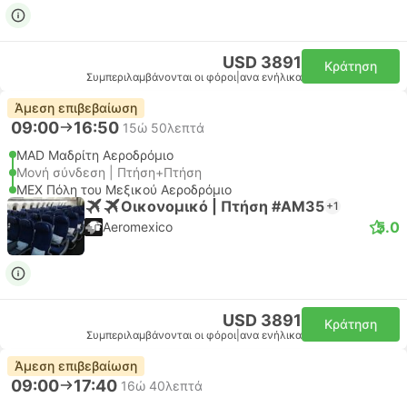
USD 3891
Κράτηση
Συμπεριλαμβάνονται οι φόροι
|
ανα ενήλικα
Άμεση επιβεβαίωση
09:00
16:50
15ώ 50λεπτά
MAD Μαδρίτη Αεροδρόμιο
Μονή σύνδεση | Πτήση+Πτήση
MEX Πόλη του Μεξικού Αεροδρόμιο
Οικονομικό | Πτήση #AM35
+1
5.0
Aeromexico
USD 3891
Κράτηση
Συμπεριλαμβάνονται οι φόροι
|
ανα ενήλικα
Άμεση επιβεβαίωση
09:00
17:40
16ώ 40λεπτά