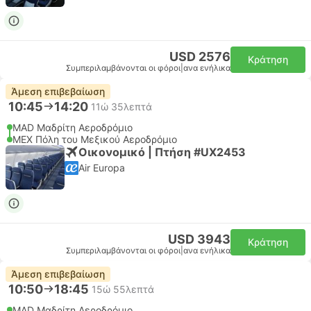
USD 2576
Κράτηση
Συμπεριλαμβάνονται οι φόροι
|
ανα ενήλικα
Άμεση επιβεβαίωση
10:45
14:20
11ώ 35λεπτά
MAD Μαδρίτη Αεροδρόμιο
MEX Πόλη του Μεξικού Αεροδρόμιο
Οικονομικό | Πτήση #UX2453
Air Europa
USD 3943
Κράτηση
Συμπεριλαμβάνονται οι φόροι
|
ανα ενήλικα
Άμεση επιβεβαίωση
10:50
18:45
15ώ 55λεπτά
MAD Μαδρίτη Αεροδρόμιο