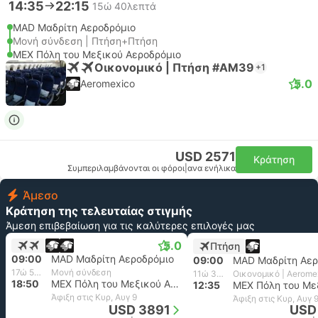
14:35
22:15
15ώ 40λεπτά
MAD Μαδρίτη Αεροδρόμιο
Μονή σύνδεση | Πτήση+Πτήση
MEX Πόλη του Μεξικού Αεροδρόμιο
Οικονομικό | Πτήση #AM39
+1
5.0
Aeromexico
USD 2571
Κράτηση
Συμπεριλαμβάνονται οι φόροι
|
ανα ενήλικα
Άμεσο
Κράτηση της τελευταίας στιγμής
Άμεση επιβεβαίωση για τις καλύτερες επιλογές μας
5.0
Πτήση
09:00
MAD Μαδρίτη Αεροδρόμιο
09:00
MAD Μαδρίτη Αερ
17ώ 50λεπτά
Μονή σύνδεση
11ώ 35λεπτά
Οικονομικό | Aerome
18:50
MEX Πόλη του Μεξικού Αεροδρόμιο
12:35
Άφιξη στις Κυρ, Αυγ 9
Άφιξη στις Κυρ, Αυγ 
USD 3891
USD