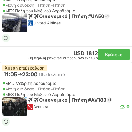
Μονή σύνδεση | Πτήση+Πτήση
MEX Πόλη του Μεξικού Αεροδρόμιο
Οικονομικό | Πτήση #UA50
+1
United Airlines
USD 1812
Κράτηση
Συμπεριλαμβάνονται οι φόροι
|
ανα ενήλικα
Άμεση επιβεβαίωση
11:05
23:00
19ώ 55λεπτά
MAD Μαδρίτη Αεροδρόμιο
Μονή σύνδεση | Πτήση+Πτήση
MEX Πόλη του Μεξικού Αεροδρόμιο
Οικονομικό | Πτήση #AV183
+1
3.0
Avianca