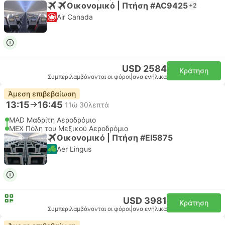
Οικονομικό | Πτήση #AC9425
+2
Air Canada
USD 2584
Κράτηση
Συμπεριλαμβάνονται οι φόροι
|
ανα ενήλικα
Άμεση επιβεβαίωση
13:15
16:45
11ώ 30λεπτά
MAD Μαδρίτη Αεροδρόμιο
MEX Πόλη του Μεξικού Αεροδρόμιο
Οικονομικό | Πτήση #EI5875
Aer Lingus
USD 3981
Κράτηση
Συμπεριλαμβάνονται οι φόροι
|
ανα ενήλικα