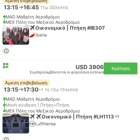
Άμεση επιβεβαίωση
13:15
16:45
11ώ 30λεπτά
MAD Μαδρίτη Αεροδρόμιο
MEX Πόλη του Μεξικού Αεροδρόμιο
Οικονομικό | Πτήση #IB307
Iberia
USD 3906
Κράτηση
Συμπεριλαμβάνονται οι φόροι
|
ανα ενήλικα
Άμεση επιβεβαίωση
13:15
17:30
+1
1η 12ώ 15λεπτά
MAD Μαδρίτη Αεροδρόμιο
Μονή σύνδεση | Πτήση+Πτήση
MEX Πόλη του Μεξικού Αεροδρόμιο
Οικονομικό | Πτήση #LH1113
+1
Lufthansa