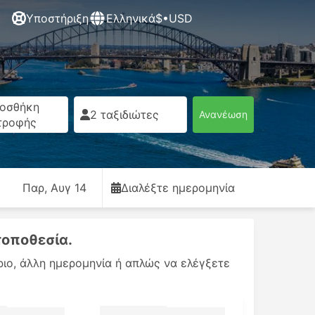
Υποστήριξη
Ελληνικά
$•USD
οσθήκη
2 ταξιδιώτες
Ανανέωση
τροφής
Παρ, Αυγ 14
Διαλέξτε ημερομηνία
τοποθεσία.
ριο, άλλη ημερομηνία ή απλώς να ελέγξετε