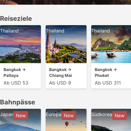
Reiseziele
Thailand
Thailand
Thailand
Bangkok →
Bangkok →
Bangkok →
Pattaya
Chiang Mai
Phuket
Ab USD 53
Ab USD 9
Ab USD 311
Bahnpässe
Japan
Europa
Südkorea
New
New
New