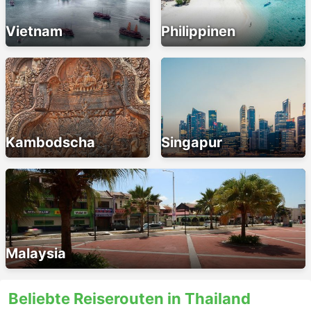
Vietnam
Philippinen
Kambodscha
Singapur
Malaysia
Beliebte Reiserouten in Thailand