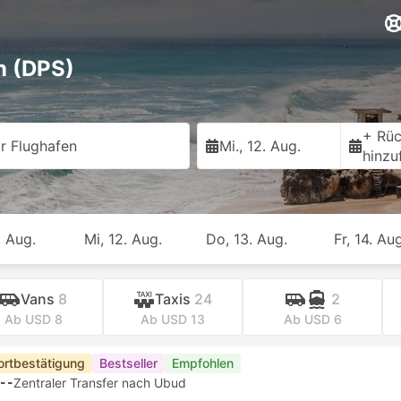
n (DPS)
+ Rüc
r Flughafen
Mi., 12. Aug.
hinzu
. Aug.
Mi, 12. Aug.
Do, 13. Aug.
Fr, 14. Aug
Vans
8
Taxis
24
2
Ab USD 8
Ab USD 13
Ab USD 6
ortbestätigung
Bestseller
Empfohlen
--
Zentraler Transfer nach Ubud