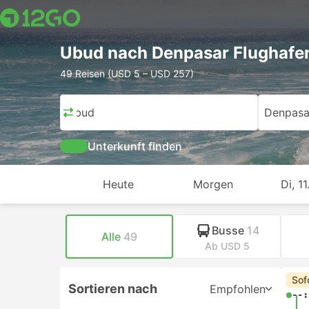
Ubud nach Denpasar Flughafe
49 Reisen (USD 5 – USD 257)
Ubud
Denpasa
Unterkunft finden
Heute
Morgen
Di, 11
Busse
14
Alle
49
Ab USD 5
Sof
Sortieren nach
Empfohlen
--: