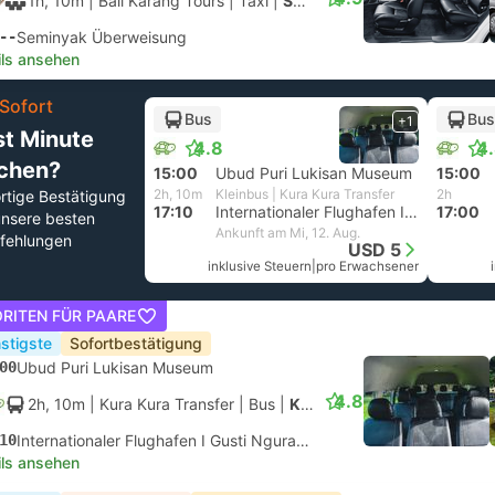
1h, 10m
| Bali Karang Tours
|
Taxi
|
SUV 4 Personen
--
Seminyak Überweisung
ils ansehen
Sofort
Bus
Bus
+1
st Minute
4.8
4
chen?
15:00
Ubud Puri Lukisan Museum
15:00
2h, 10m
Kleinbus | Kura Kura Transfer
2h
rtige Bestätigung
17:10
Internationaler Flughafen I Gusti Ngurah Rai, Denpasar
17:00
unsere besten
Ankunft am Mi, 12. Aug.
fehlungen
USD 5
inklusive Steuern
|
pro Erwachsener
RITEN FÜR PAARE
stigste
Sofortbestätigung
00
Ubud Puri Lukisan Museum
4.8
2h, 10m
| Kura Kura Transfer
|
Bus
|
Kleinbus
10
Internationaler Flughafen I Gusti Ngurah Rai, Denpasar
ils ansehen