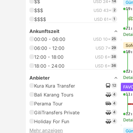
$$
USD 24+
14
Gün
19:
$$$
USD 43+
2
$$$$
USD 61+
1
21:
Ankunftszeit
Deta
00:00 - 06:00
USD 10+
25
Sof
06:00 - 12:00
USD 7+
29
10:
12:00 - 18:00
USD 6+
38
18:00 - 24:00
USD 6+
36
12:
Anbieter
Deta
Kura Kura Transfer
12
FAVO
Bali Karang Tours
11:
4
Perama Tour
4
GiliTransfers Private
4
12:
Deta
Holiday For Fun
4
Mehr anzeigen
Gün