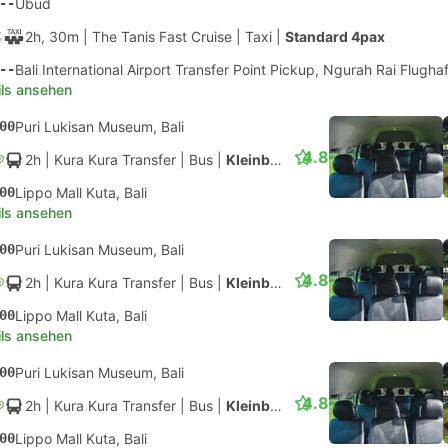
--
Ubud
2h, 30m
| The Tanis Fast Cruise
|
Taxi
|
Standard 4pax
--
Bali International Airport Transfer Point Pickup, Ngurah Rai Flugha
ils ansehen
00
Puri Lukisan Museum, Bali
4.8
2h
| Kura Kura Transfer
|
Bus
|
Kleinbus
00
Lippo Mall Kuta, Bali
ils ansehen
00
Puri Lukisan Museum, Bali
4.8
2h
| Kura Kura Transfer
|
Bus
|
Kleinbus
00
Lippo Mall Kuta, Bali
ils ansehen
00
Puri Lukisan Museum, Bali
4.8
2h
| Kura Kura Transfer
|
Bus
|
Kleinbus
00
Lippo Mall Kuta, Bali