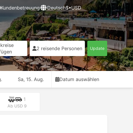
Kundenbetreuung
Deutsch
$•USD
kreise
2 reisende Personen
Update
fügen
.
Sa, 15. Aug.
Datum auswählen
1
Ab USD 9