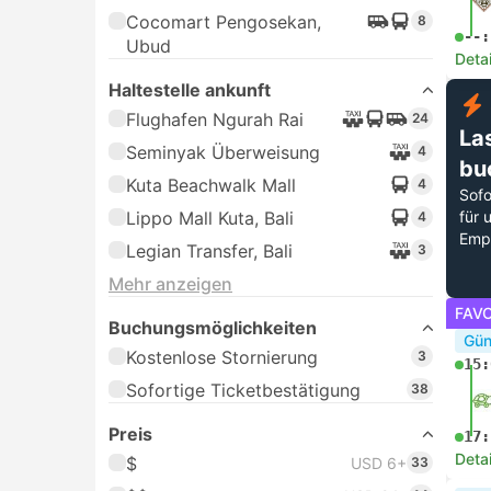
Cocomart Pengosekan,
8
--:
Ubud
Deta
Haltestelle ankunft
Flughafen Ngurah Rai
24
La
Seminyak Überweisung
4
bu
Kuta Beachwalk Mall
4
Sofo
Lippo Mall Kuta, Bali
für 
4
Emp
Legian Transfer, Bali
3
Mehr anzeigen
FAVO
Buchungsmöglichkeiten
Gün
Kostenlose Stornierung
3
15:
Sofortige Ticketbestätigung
38
Preis
17:
Deta
$
USD 6+
33