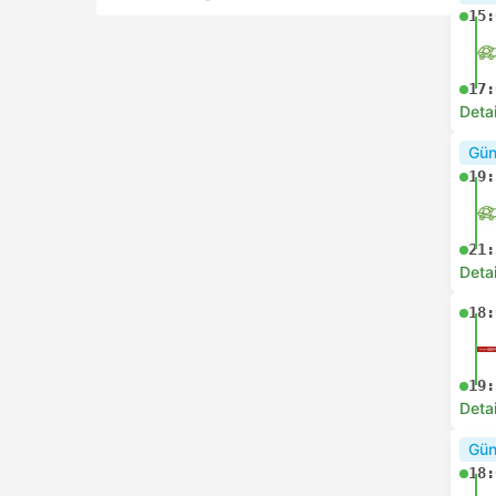
15:
17:
Deta
Gün
19:
21:
Deta
18:
19:
Deta
Gün
18: