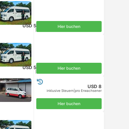
USD 5
Hier buchen
inklusive Steuern
|
pro Erwachsener
USD 5
Hier buchen
inklusive Steuern
|
pro Erwachsener
USD 8
inklusive Steuern
|
pro Erwachsener
Hier buchen