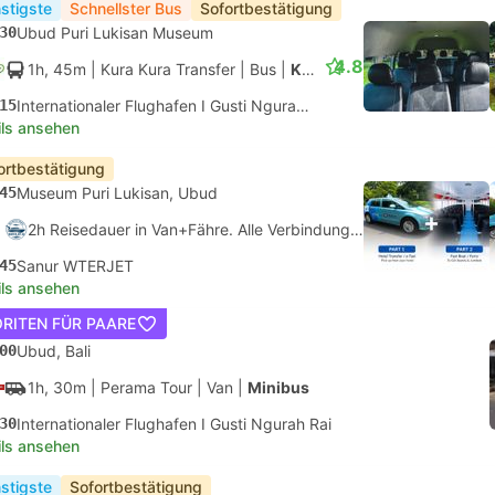
stigste
Schnellster Bus
Sofortbestätigung
30
Ubud Puri Lukisan Museum
4.8
1h, 45m
| Kura Kura Transfer
|
Bus
|
Kleinbus
15
Internationaler Flughafen I Gusti Ngurah Rai, Denpasar
ils ansehen
ortbestätigung
45
Museum Puri Lukisan, Ubud
2h Reisedauer in Van+Fähre. Alle Verbindungen sind garantiert
45
Sanur WTERJET
ils ansehen
RITEN FÜR PAARE
00
Ubud, Bali
1h, 30m
| Perama Tour
|
Van
|
Minibus
30
Internationaler Flughafen I Gusti Ngurah Rai
ils ansehen
stigste
Sofortbestätigung