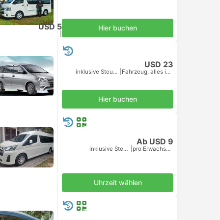
USD 5
Hier buchen
inklusive Steuern
|
pro Erwachsener
USD 23
inklusive Steuern
|
Fahrzeug, alles inkl.
Hier buchen
Ab USD 9
inklusive Steuern
|
pro Erwachsener
Uhrzeit wählen