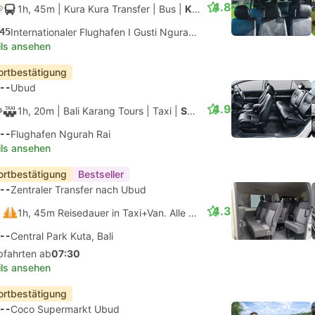
4.8
1h, 45m
| Kura Kura Transfer
|
Bus
|
Kleinbus
45
Internationaler Flughafen I Gusti Ngurah Rai, Denpasar
ils ansehen
ortbestätigung
--
Ubud
4.9
1h, 20m
| Bali Karang Tours
|
Taxi
|
SUV 4 Personen
--
Flughafen Ngurah Rai
ils ansehen
ortbestätigung
Bestseller
--
Zentraler Transfer nach Ubud
4.3
1h, 45m Reisedauer in Taxi+Van. Alle Verbindungen sind garantiert
--
Central Park Kuta, Bali
bfahrten ab
07:30
ils ansehen
ortbestätigung
--
Coco Supermarkt Ubud