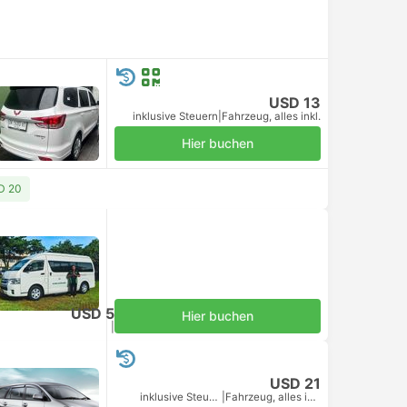
USD 13
inklusive Steuern
|
Fahrzeug, alles inkl.
Hier buchen
D 20
USD 5
Hier buchen
inklusive Steuern
|
pro Erwachsener
USD 21
inklusive Steuern
|
Fahrzeug, alles inkl.