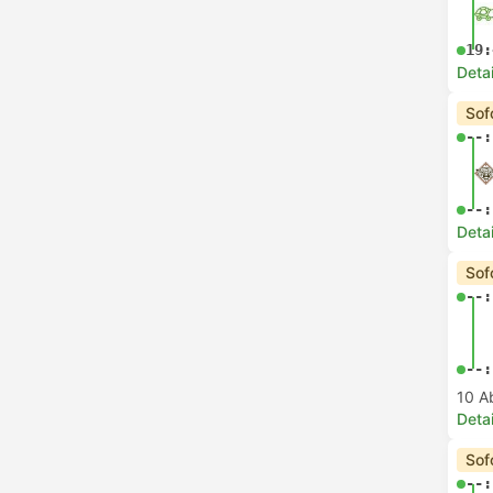
19:
Deta
Sof
--:
--:
Deta
Sof
--:
--:
10 A
Deta
Sof
--: