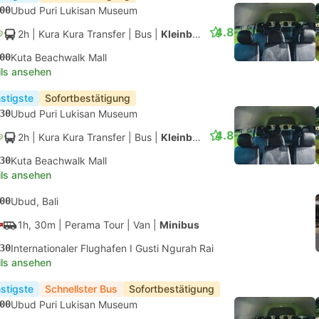
00
Ubud Puri Lukisan Museum
4.8
2h
| Kura Kura Transfer
|
Bus
|
Kleinbus
00
Kuta Beachwalk Mall
ils ansehen
stigste
Sofortbestätigung
30
Ubud Puri Lukisan Museum
4.8
2h
| Kura Kura Transfer
|
Bus
|
Kleinbus
30
Kuta Beachwalk Mall
ils ansehen
00
Ubud, Bali
1h, 30m
| Perama Tour
|
Van
|
Minibus
30
Internationaler Flughafen I Gusti Ngurah Rai
ils ansehen
stigste
Schnellster Bus
Sofortbestätigung
00
Ubud Puri Lukisan Museum