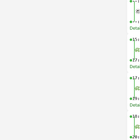
--:
--:
Deta
15:
17:
Deta
17:
19:
Deta
18:
20: