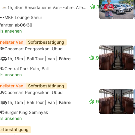
4.1
1h, 45m Reisedauer in Van+Fähre. Alle Verbindungen sind garantiert
--
MKP Lounge Sanur
fahrten ab
06:30
ils ansehen
nellster Van
Sofortbestätigung
30
Cocomart Pengosekan, Ubud
3.9
1h, 15m
| Bali Tour
|
Van
|
Fähre
45
Central Park Kuta, Bali
ils ansehen
nellster Van
Sofortbestätigung
30
Cocomart Pengosekan, Ubud
3.9
1h, 15m
| Bali Tour
|
Van
|
Fähre
45
Burger King Seminyak
ils ansehen
ortbestätigung