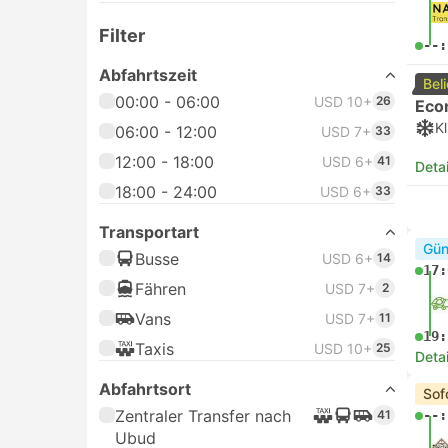
Filter
--:
Abfahrtszeit
Bel
00:00 - 06:00
USD 10+
26
Eco
K
06:00 - 12:00
USD 7+
33
12:00 - 18:00
USD 6+
41
Deta
18:00 - 24:00
USD 6+
33
Transportart
Gün
Busse
USD 6+
14
17:
Fähren
USD 7+
2
Vans
USD 7+
11
19:
Taxis
USD 10+
25
Deta
Abfahrtsort
Sof
Zentraler Transfer nach
41
--:
Ubud