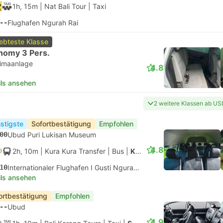
1h, 15m
| Nat Bali Tour
|
Taxi
--
Flughafen Ngurah Rai
iebteste Klasse
nomy 3 Pers.
limaanlage
4.8
ils ansehen
2 weitere Klassen ab US
stigste
Sofortbestätigung
Empfohlen
00
Ubud Puri Lukisan Museum
4.8
2h, 10m
| Kura Kura Transfer
|
Bus
|
Kleinbus
10
Internationaler Flughafen I Gusti Ngurah Rai, Denpasar
ils ansehen
ortbestätigung
Empfohlen
--
Ubud
4.9