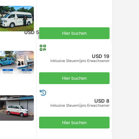
USD 5
Hier buchen
inklusive Steuern
|
pro Erwachsener
USD 19
inklusive Steuern
|
pro Erwachsener
Hier buchen
USD 8
inklusive Steuern
|
pro Erwachsener
Hier buchen