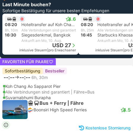
Last Minute buchen?
Sofortige Bestätigung für unsere besten Empfehlungen
4.6
08:20
Hoteltransfer auf Koh Chang
08:20
8h, 10m
Alle Verbindungen sind garantiert
8h, 25m
Alle Verbindungen sin
16:30
Siegesdenkmal, Bangkok
16:45
Ankunft am Mo, 10. Aug.
Ankunft am Mo, 10. A
USD 27
U
inklusive Steuern
|
pro Erwachsener
inklusive Steuern
|
pro 
FAVORITEN FÜR PAARE
Sofortbestätigung
Bestseller
--:--
--:--
6h, 30m
Koh Chang Ao Sapparot Pier
Alle Verbindungen sind garantiert | Fähre+Bus
Suvarnabhumi Burapha
Bus + Ferry | Fähre
4.5
Boonsiri High Speed Ferries
Kostenlose Stornierung