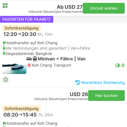
Ab USD 27
Uhrzeit wählen
inklusive Steuern
|
pro Erwachsener
FAVORITEN FÜR PAARE
Sofortbestätigung
12:20
20:30
8h, 10m
Hoteltransfer auf Koh Chang
Alle Verbindungen sind garantiert | Van+Fähre
Siegesdenkmal, Bangkok
Minivan + Fähre | Van
4.6
Koh Chang Transport
Kostenlose Stornierung
USD 26
Hier buchen
inklusive Steuern
|
pro Erwachsener
Sofortbestätigung
08:20
15:45
7h, 25m
Hoteltransfer auf Koh Chang