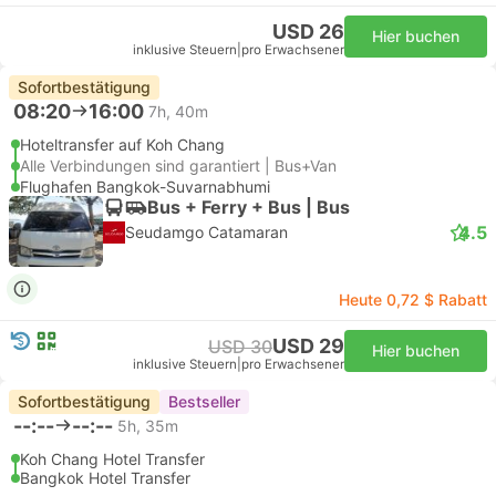
USD 26
Hier buchen
inklusive Steuern
|
pro Erwachsener
Sofortbestätigung
08:20
16:00
7h, 40m
Hoteltransfer auf Koh Chang
Alle Verbindungen sind garantiert | Bus+Van
Flughafen Bangkok-Suvarnabhumi
Bus + Ferry + Bus | Bus
4.5
Seudamgo Catamaran
Heute 0,72 $ Rabatt
USD 29
USD 30
Hier buchen
inklusive Steuern
|
pro Erwachsener
Sofortbestätigung
Bestseller
--:--
--:--
5h, 35m
Koh Chang Hotel Transfer
Bangkok Hotel Transfer