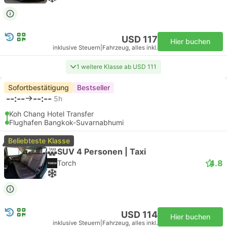
USD 117
Hier buchen
inklusive Steuern
|
Fahrzeug, alles inkl.
1 weitere Klasse ab USD 111
Sofortbestätigung
Bestseller
--:--
--:--
5h
Koh Chang Hotel Transfer
Flughafen Bangkok-Suvarnabhumi
Beliebteste Klasse
SUV 4 Personen | Taxi
4.8
Torch
USD 114
Hier buchen
inklusive Steuern
|
Fahrzeug, alles inkl.