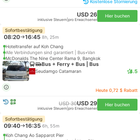
Kostenlose Stornierung
USD 26
Hier buchen
inklusive Steuern
|
pro Erwachsener
Sofortbestätigung
08:20
16:45
8h, 25m
Hoteltransfer auf Koh Chang
Alle Verbindungen sind garantiert | Bus+Van
McDonalds The Nine Center Rama 9, Bangkok
Bus + Ferry + Bus | Bus
4.5
Seudamgo Catamaran
Heute 0,72 $ Rabatt
USD 29
USD 30
Hier buchen
inklusive Steuern
|
pro Erwachsener
Sofortbestätigung
09:40
16:35
6h, 55m
Koh Chang Ao Sapparot Pier