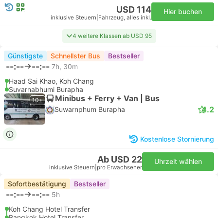
USD 114
Hier buchen
inklusive Steuern
|
Fahrzeug, alles inkl.
4 weitere Klassen ab USD 95
Günstigste
Schnellster Bus
Bestseller
--:--
--:--
7h, 30m
Haad Sai Khao, Koh Chang
Suvarnabhumi Burapha
Minibus + Ferry + Van | Bus
10+
4.2
Suwarnphum Burapha
Kostenlose Stornierung
Ab USD 22
Uhrzeit wählen
inklusive Steuern
|
pro Erwachsener
Sofortbestätigung
Bestseller
--:--
--:--
5h
Koh Chang Hotel Transfer
Bangkok Hotel Transfer