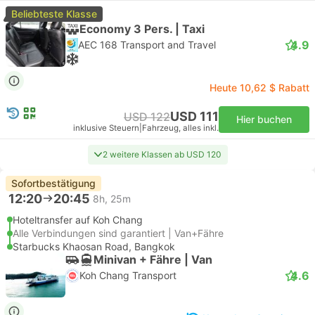
Beliebteste Klasse
Economy 3 Pers. | Taxi
4.9
AEC 168 Transport and Travel
Heute 10,62 $ Rabatt
USD 111
USD 122
Hier buchen
inklusive Steuern
|
Fahrzeug, alles inkl.
2 weitere Klassen ab USD 120
Sofortbestätigung
12:20
20:45
8h, 25m
Hoteltransfer auf Koh Chang
Alle Verbindungen sind garantiert | Van+Fähre
Starbucks Khaosan Road, Bangkok
Minivan + Fähre | Van
4.6
Koh Chang Transport