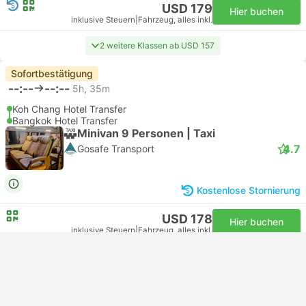
USD 179
Hier buchen
inklusive Steuern
|
Fahrzeug, alles inkl.
2 weitere Klassen ab USD 157
Sofortbestätigung
--:--
--:--
5h, 35m
Koh Chang Hotel Transfer
Bangkok Hotel Transfer
Minivan 9 Personen | Taxi
4.7
Gosafe Transport
Kostenlose Stornierung
USD 178
Hier buchen
inklusive Steuern
|
Fahrzeug, alles inkl.
Sofortbestätigung
--:--
--:--
5h, 52m
Koh Chang Hotel Transfer
Flughafen Bangkok-Don Mueang