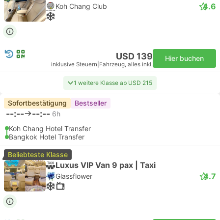
4.6
Koh Chang Club
USD 139
Hier buchen
inklusive Steuern
|
Fahrzeug, alles inkl.
1 weitere Klasse ab USD 215
Sofortbestätigung
Bestseller
--:--
--:--
6h
Koh Chang Hotel Transfer
Bangkok Hotel Transfer
Beliebteste Klasse
Luxus VIP Van 9 pax | Taxi
4.7
Glassflower