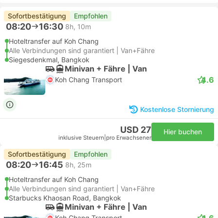
Sofortbestätigung
Empfohlen
08:20
16:30
8h, 10m
Hoteltransfer auf Koh Chang
Alle Verbindungen sind garantiert | Van+Fähre
Siegesdenkmal, Bangkok
Minivan + Fähre | Van
4.6
Koh Chang Transport
Kostenlose Stornierung
USD 27
Hier buchen
inklusive Steuern
|
pro Erwachsener
Sofortbestätigung
Empfohlen
08:20
16:45
8h, 25m
Hoteltransfer auf Koh Chang
Alle Verbindungen sind garantiert | Van+Fähre
Starbucks Khaosan Road, Bangkok
Minivan + Fähre | Van
4.6
Koh Chang Transport