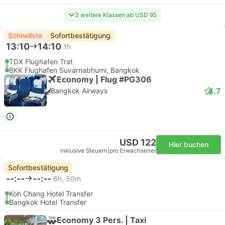
3 weitere Klassen ab USD 95
Schnellste
Sofortbestätigung
13:10
14:10
1h
TDX Flughafen Trat
BKK Flughafen Suvarnabhumi, Bangkok
Economy | Flug #PG306
4.7
Bangkok Airways
USD 122
Hier buchen
inklusive Steuern
|
pro Erwachsener
Sofortbestätigung
--:--
--:--
6h, 50m
Koh Chang Hotel Transfer
Bangkok Hotel Transfer
Economy 3 Pers. | Taxi