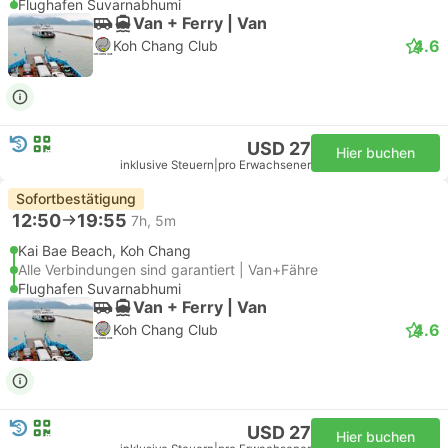
Flughafen Suvarnabhumi
Van + Ferry | Van
4.6
Koh Chang Club
USD 27
Hier buchen
inklusive Steuern
|
pro Erwachsener
Sofortbestätigung
12:50
19:55
7h, 5m
Kai Bae Beach, Koh Chang
Alle Verbindungen sind garantiert | Van+Fähre
Flughafen Suvarnabhumi
Van + Ferry | Van
4.6
Koh Chang Club
USD 27
Hier buchen