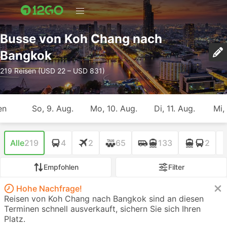
Busse von Koh Chang nach
Bangkok
219 Reisen (USD 22 – USD 831)
en
So, 9. Aug.
Mo, 10. Aug.
Di, 11. Aug.
Mi,
Alle
219
4
2
65
133
2
Empfohlen
Filter
Hohe Nachfrage!
Reisen von Koh Chang nach Bangkok sind an diesen
Terminen schnell ausverkauft, sichern Sie sich Ihren
Platz.