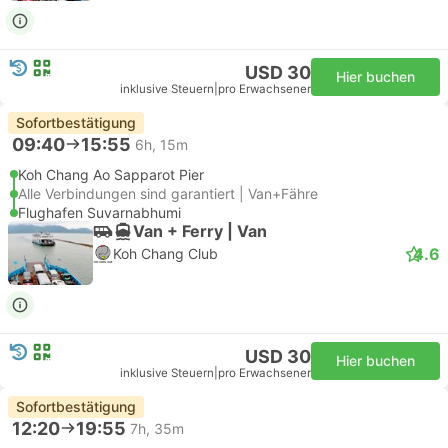
USD 30
Hier buchen
inklusive Steuern
|
pro Erwachsener
Sofortbestätigung
09:40
15:55
6h, 15m
Koh Chang Ao Sapparot Pier
Alle Verbindungen sind garantiert | Van+Fähre
Flughafen Suvarnabhumi
Van + Ferry | Van
4.6
Koh Chang Club
USD 30
Hier buchen
inklusive Steuern
|
pro Erwachsener
Sofortbestätigung
12:20
19:55
7h, 35m