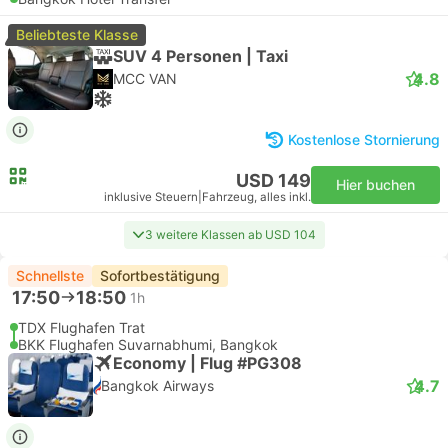
Beliebteste Klasse
SUV 4 Personen | Taxi
4.8
MCC VAN
Kostenlose Stornierung
USD 149
Hier buchen
inklusive Steuern
|
Fahrzeug, alles inkl.
3 weitere Klassen ab USD 104
Schnellste
Sofortbestätigung
17:50
18:50
1h
TDX Flughafen Trat
BKK Flughafen Suvarnabhumi, Bangkok
Economy | Flug #PG308
4.7
Bangkok Airways