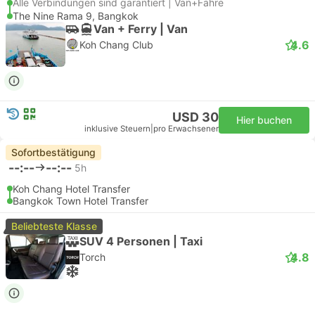
Alle Verbindungen sind garantiert | Van+Fähre
The Nine Rama 9, Bangkok
Van + Ferry | Van
4.6
Koh Chang Club
USD 30
Hier buchen
inklusive Steuern
|
pro Erwachsener
Sofortbestätigung
--:--
--:--
5h
Koh Chang Hotel Transfer
Bangkok Town Hotel Transfer
Beliebteste Klasse
SUV 4 Personen | Taxi
4.8
Torch