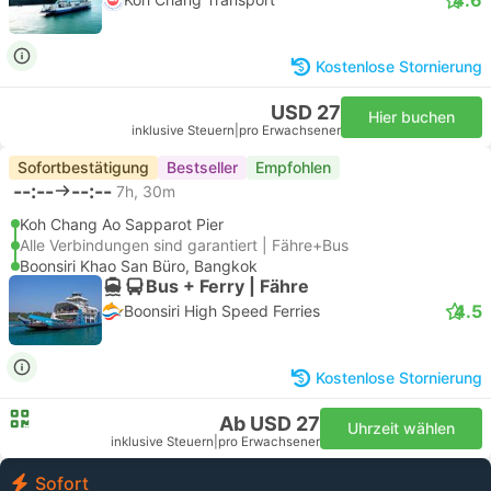
Kostenlose Stornierung
USD 27
Hier buchen
inklusive Steuern
|
pro Erwachsener
Sofortbestätigung
Bestseller
Empfohlen
--:--
--:--
7h, 30m
Koh Chang Ao Sapparot Pier
Alle Verbindungen sind garantiert | Fähre+Bus
Boonsiri Khao San Büro, Bangkok
Bus + Ferry | Fähre
4.5
Boonsiri High Speed Ferries
Kostenlose Stornierung
Ab USD 27
Uhrzeit wählen
inklusive Steuern
|
pro Erwachsener
Sofort