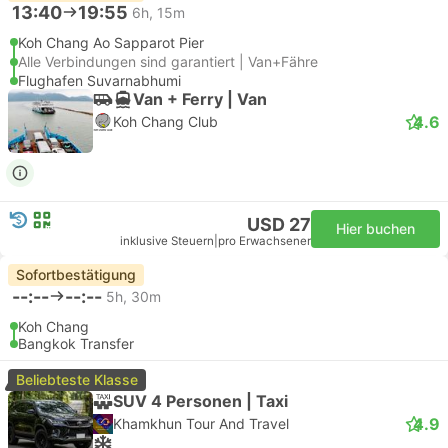
13:40
19:55
6h, 15m
Koh Chang Ao Sapparot Pier
Alle Verbindungen sind garantiert | Van+Fähre
Flughafen Suvarnabhumi
Van + Ferry | Van
4.6
Koh Chang Club
USD 27
Hier buchen
inklusive Steuern
|
pro Erwachsener
Sofortbestätigung
--:--
--:--
5h, 30m
Koh Chang
Bangkok Transfer
Beliebteste Klasse
SUV 4 Personen | Taxi
4.9
Khamkhun Tour And Travel