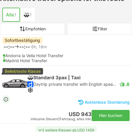
Alle
1
1
Empfohlen
Filter
Sofortbestätigung
--:--
--:--
6h, 18m
Andorra la Vella Hotel Transfer
Madrid Hotel Transfer
Beliebteste Klasse
Standard 3pax | Taxi
4.8
Daytrip private transfer with English speaking driver
Kostenlose Stornierung
USD 943
Hier buchen
inklusive Steuern
|
Fahrzeug, alles inkl.
3 weitere Klassen ab USD 1459