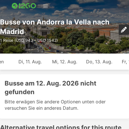
Busse von Andorra la Vella nach
Madrid
1 Reise (USD 943 – USD 1542)
en
Di, 11. Aug.
Mi, 12. Aug.
Do, 13. Aug.
Fr,
Busse am 12. Aug. 2026 nicht
gefunden
Bitte erwägen Sie andere Optionen unten oder
versuchen Sie ein anderes Datum.
Alternative travel options for this route