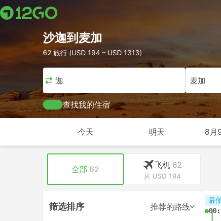
沙迦到麦加
62 旅行 (USD 194 – USD 1313)
沙迦
麦加
查找我的住宿
今天
明天
8月
飞机
62
全部
62
从 USD 194
最
筛选排序
推荐的路线
00: