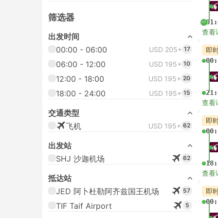
筛选器
01:
+1
查看
出发时间
00:00 - 06:00
USD 205+
17
即
00:
06:00 - 12:00
USD 195+
10
12:00 - 18:00
USD 195+
20
18:00 - 24:00
21:
USD 195+
15
查看
交通类型
即
飞机
USD 195+
62
00:
出发站
SHJ 沙迦机场
62
18:
查看
抵达站
JED 阿卜杜勒阿齐兹国王机场
57
即
00:
TIF Taif Airport
5