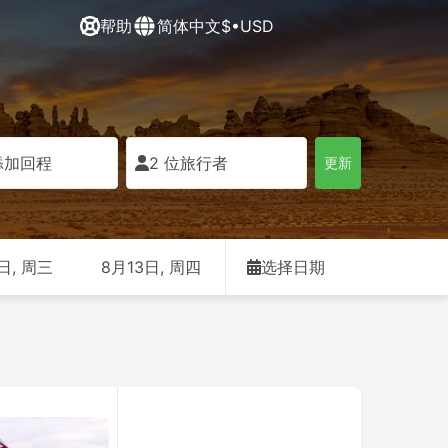
帮助
简体中文
$•USD
添加回程
2 位旅行者
更新
日, 周三
8月13日, 周四
选择日期