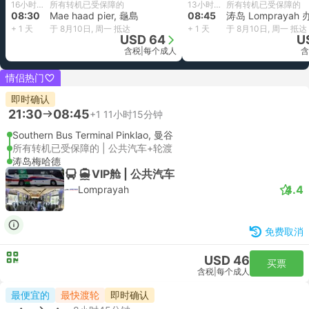
16小时30分钟
所有转机已受保障的
13小时15分钟
所有转机已受保障的
08:30
Mae haad pier, 龜島
08:45
涛岛 Lomprayah
+ 1 天
于 8月10日, 周一 抵达
+ 1 天
于 8月10日, 周一 抵达
USD 64
U
含税
|
每个成人
含
情侣热门
即时确认
21:30
08:45
+1
11小时15分钟
Southern Bus Terminal Pinklao, 曼谷
所有转机已受保障的 | 公共汽车+轮渡
涛岛梅哈德
VIP舱 | 公共汽车
4.4
Lomprayah
免费取消
USD 46
买票
含税
|
每个成人
最便宜的
最快渡轮
即时确认