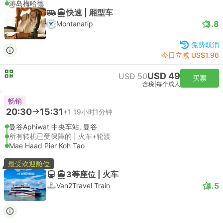
涛岛梅哈德
快速 | 厢型车
3.8
Montanatip
免费取消
今日立减 US$1.96
USD 49
USD 50
买票
含税
|
每个成人
畅销
20:30
15:31
+1
19小时1分钟
曼谷Aphiwat 中央车站, 曼谷
所有转机已受保障的 | 火车+轮渡
Mae Haad Pier Koh Tao
最受欢迎舱位
3等座位 | 火车
4.5
Van2Travel Train