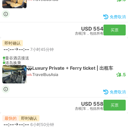
免费取消
USD 554
买票
含税
|
车，包括所有
即时确认
--:--
--:--
7小时45分钟
曼谷酒店接送
涛岛换乘
Luxury Private + Ferry ticket | 出租车
4.5
TravelBusAsia
免费取消
USD 558
买票
含税
|
车，包括所有
最快的
即时确认
--:--
--:--
6小时50分钟