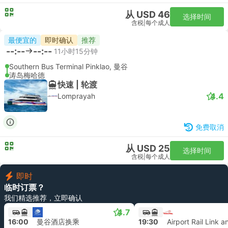
从 USD 46
选择时间
含税
|
每个成人
最便宜的
即时确认
推荐
--:--
--:--
11小时15分钟
Southern Bus Terminal Pinklao, 曼谷
涛岛梅哈德
快速 | 轮渡
4.4
Lomprayah
免费取消
从 USD 25
选择时间
含税
|
每个成人
即时
临时订票？
我们精选推荐，立即确认
4.7
16:00
曼谷酒店换乘
19:30