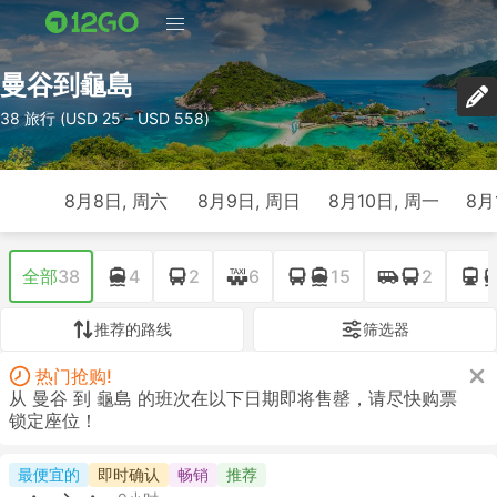
曼谷到龜島
38 旅行 (USD 25 – USD 558)
8月8日, 周六
8月9日, 周日
8月10日, 周一
8月
全部
38
4
2
6
15
2
推荐的路线
筛选器
热门抢购!
从 曼谷 到 龜島 的班次在以下日期即将售罄，请尽快购票
锁定座位！
最便宜的
即时确认
畅销
推荐