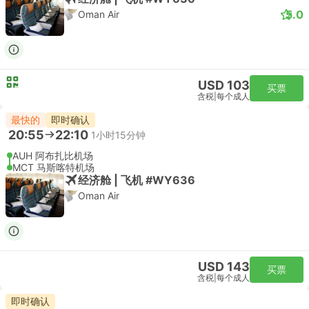
5.0
Oman Air
USD 103
买票
含税
|
每个成人
最快的
即时确认
20:55
22:10
1小时15分钟
AUH 阿布扎比机场
MCT 马斯喀特机场
经济舱 | 飞机 #WY636
Oman Air
USD 143
买票
含税
|
每个成人
即时确认