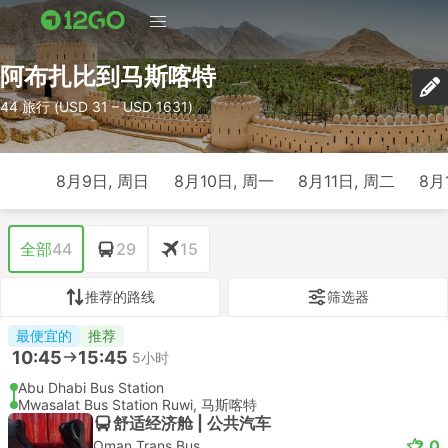
阿布扎比到马斯喀特
44 旅行 (USD 31 – USD 1631)
8月9日, 周日
8月10日, 周一
8月11日, 周二
8月
全部
44
29
15
推荐的路线
筛选器
最便宜的
推荐
10:45
15:45
5小时
Abu Dhabi Bus Station
Mwasalat Bus Station Ruwi, 马斯喀特
舒适经济舱 | 公共汽车
2.0
Oman Trans Bus