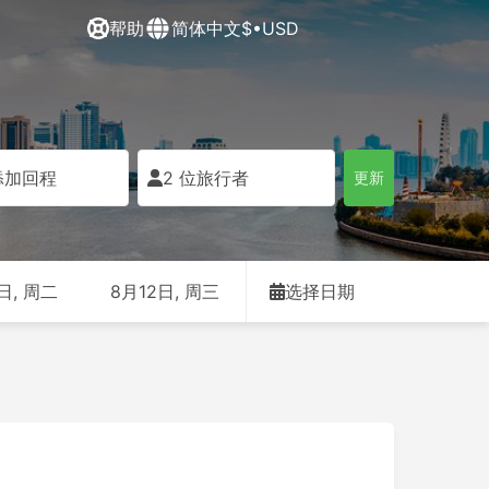
帮助
简体中文
$•USD
添加回程
2 位旅行者
更新
日, 周二
8月12日, 周三
选择日期