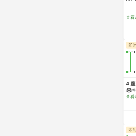
查看
即
--:
--:
4 座
查看
即