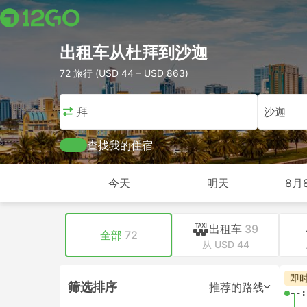
出租车从杜拜到沙迦
72 旅行 (USD 44 – USD 863)
杜拜
沙迦
查找我的住宿
今天
明天
8月
出租车
39
全部
72
从 USD 44
即
筛选排序
推荐的路线
--: