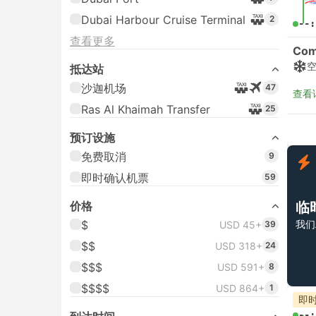
Dubai Harbour Cruise Terminal
2
--:
查看更多
Com
抵达站
沙迦机场
47
查看
Ras Al Khaimah Transfer
25
预订设施
免费取消
9
即时确认机票
59
价格
临
$
我们
USD 45+
39
$$
USD 318+
24
$$$
USD 591+
8
$$$$
USD 864+
1
即
--: