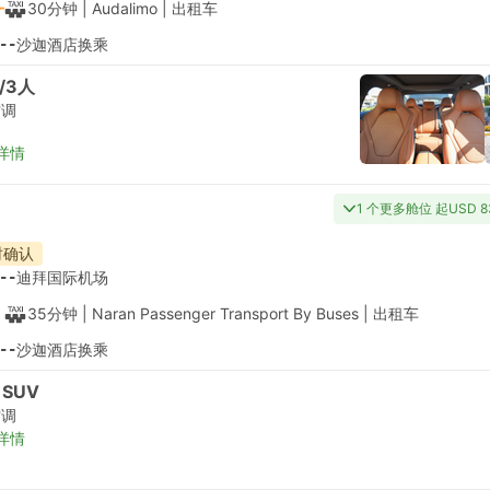
30分钟
| Audalimo
|
出租车
--
沙迦酒店换乘
/3人
空调
详情
1 个更多舱位 起USD 8
时确认
--
迪拜国际机场
35分钟
| Naran Passenger Transport By Buses
|
出租车
--
沙迦酒店换乘
 SUV
空调
详情