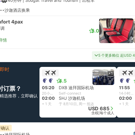
40分钟
| Sougat Travel and Tourism
|
出租车
--
沙迦酒店换乘
fort 4pax
空调
5.0
详情
5 个更多舱位 起USD 4
即时
+1
4.5
时订票？
05:20
DXB 迪拜国际机场
11:55
20小时40分钟
Self-connect
14小时5分钟
精选推荐，立即确认
02:00
SHJ 沙迦机场
02:00
+ 1 天
于 8月10日, 周一 抵达
+ 1 天
USD 685
含税
|
每个成人
时确认
--
迪拜国际机场