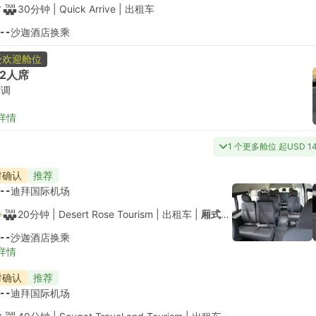
30分钟
| Quick Arrive
|
出租车
--
沙迦酒店换乘
受欢迎舱位
2人席
空调
详情
1 个更多舱位 起USD 1
时确认
推荐
--
迪拜国际机场
20分钟
| Desert Rose Tourism
|
出租车
|
厢式车 6人
--
沙迦酒店换乘
详情
时确认
推荐
--
迪拜国际机场