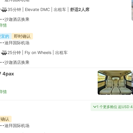
35分钟
| Elevate DMC
|
出租车
|
舒适2人席
--
沙迦酒店换乘
详情
便宜的
即时确认
--
迪拜国际机场
25分钟
| Fly on Wheels
|
出租车
--
沙迦酒店换乘
 4pax
详情
1 个更多舱位 起USD 4
时确认
--
迪拜国际机场