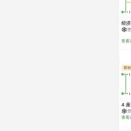
--:
经济
查看
即
--:
--:
4 座
查看