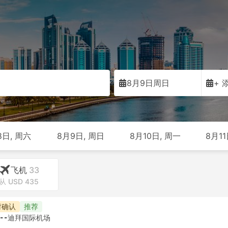
8月9日周日
+ 
8日, 周六
8月9日, 周日
8月10日, 周一
8月11
飞机
33
从 USD 435
时确认
推荐
--
迪拜国际机场