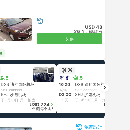
USD 48
含税
|
车，包括所有
买票
8
+1
+1
4.5
4.5
DXB 迪拜国际机场
16:20
DXB 迪拜国际机场
Self-connect
9小时40分钟
Self-connect
SHJ 沙迦机场
02:00
SHJ 沙迦机场
于 8月10日, 周一 抵达
+ 1 天
于 8月10日, 周一 抵达
USD 724
USD 728
含税
|
每个成人
含税
|
每个成人
免费取消