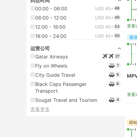
到达时间
00:00 - 06:00
USD 45+
46
06:00 - 12:00
USD 45+
40
--:
查看
12:00 - 18:00
USD 45+
53
18:00 - 24:00
USD 45+
50
最
--:
运营公司
Qatar Airways
27
--:
Fly on Wheels
7
City Guide Travel
6
MPV
Black Caps Passenger
6
Transport
查看
Sougat Travel and Tourism
4
查看更多
即
--: