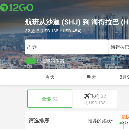
航班从沙迦 (SHJ) 到 海得拉巴 (H
32 旅行 (USD 138 – USD 454)
沙迦
海得拉
查找我的住宿
今天
明天
8月
飞机
32
全部
32
从 USD 138
最
筛选排序
推荐的路线
22: