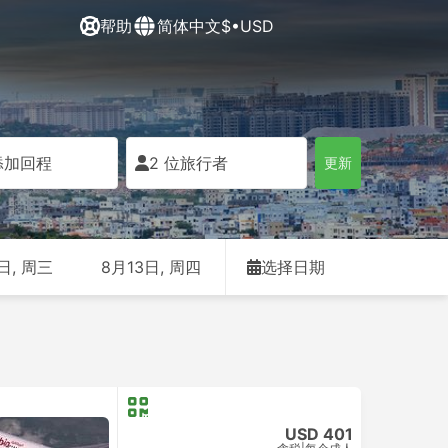
帮助
简体中文
$•USD
添加回程
2 位旅行者
更新
日, 周三
8月13日, 周四
选择日期
USD 401