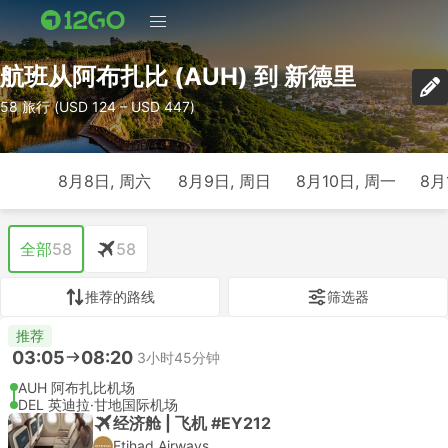
航班从阿布扎比 (AUH) 到 新德里
58 旅行 (USD 124 – USD 447)
8月8日, 周六
8月9日, 周日
8月10日, 周一
8月
全部
58
58
推荐的路线
筛选器
推荐
03:05
08:20
3小时45分钟
AUH 阿布扎比机场
DEL 英迪拉·甘地国际机场
经济舱 | 飞机 #EY212
Etihad Airways