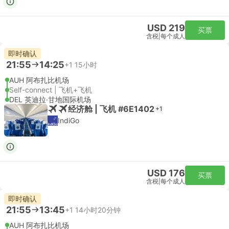
USD 219
买票
含税
|
每个成人
即时确认
21:55
14:25
+1
15小时
AUH 阿布扎比机场
Self-connect | 飞机+飞机
DEL 英迪拉·甘地国际机场
经济舱 | 飞机 #6E1402
+1
IndiGo
USD 176
买票
含税
|
每个成人
即时确认
21:55
13:45
+1
14小时20分钟
AUH 阿布扎比机场