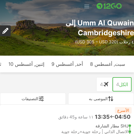
Umm Al Quwain إلى
Cambridgeshire
٤ رحلات (USD 305 – USD 320)
سبت, أغسطس 8
أحد, أغسطس 9
إثنين, أغسطس 10
ث
الكل
4
4
الموصى به
التصنيفات
الأسرع
13:35
04:50
١١ ساعة و‫45 دقائق
SHJ مطار الشارقة
الاتصال الذاتي | رحلة جوية+رحلة جوية