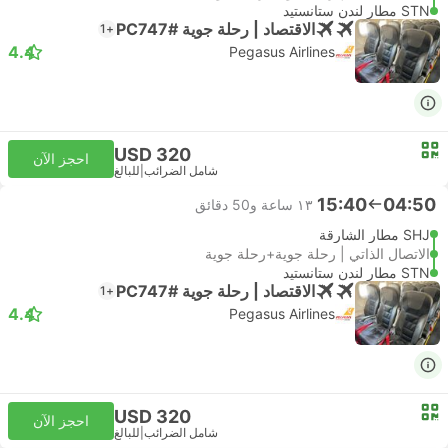
STN مطار لندن ستانستيد
الاقتصاد | رحلة جوية #PC747
+1
4.4
Pegasus Airlines
USD 320
احجز الآن
شامل الضرائب
|
للبالغ
15:40
04:50
١٣ ساعة و‫50 دقائق
SHJ مطار الشارقة
الاتصال الذاتي | رحلة جوية+رحلة جوية
STN مطار لندن ستانستيد
الاقتصاد | رحلة جوية #PC747
+1
4.4
Pegasus Airlines
USD 320
احجز الآن
شامل الضرائب
|
للبالغ