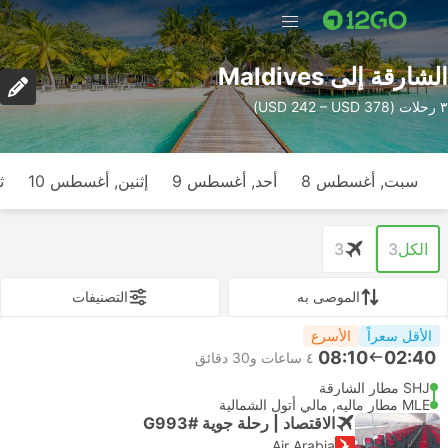
الشارقة إلى Maldives
٣ رحلات (USD 242 – USD 378)
سبت, أغسطس 8
أحد, أغسطس 9
إثنين, أغسطس 10
ث
الكل
3
3
الموصى به
التصنيفات
الأقل سعراً
الأسرع
08:10
02:40
٤ ساعات و‫30 دقائق
SHJ مطار الشارقة
MLE مطار ماليه, مالي أتول الشمالية
الاقتصاد | رحلة جوية #G993
Air Arabia