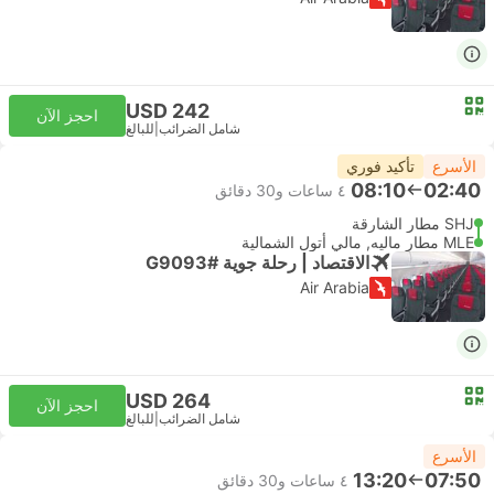
USD 242
احجز الآن
شامل الضرائب
|
للبالغ
الأسرع
تأكيد فوري
08:10
02:40
٤ ساعات و‫30 دقائق
SHJ مطار الشارقة
MLE مطار ماليه, مالي أتول الشمالية
الاقتصاد | رحلة جوية #G9093
Air Arabia
USD 264
احجز الآن
شامل الضرائب
|
للبالغ
الأسرع
13:20
07:50
٤ ساعات و‫30 دقائق