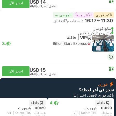
USD 14
احجز الآن
شامل الضرائب
|
للبالغ
تأكيد فوري
الأكثر مبيعاً
الموصى به
16:17
11:30
٤ ساعات و‫47 دقائق
بينانغ كومتار
هنتيان دوتا, كوالا لامبور
VIP | حافلة
3.6
Billion Stars Express
USD 15
احجز الآن
شامل الضرائب
|
للبالغ
فوري
تحجز في آخر لحظة؟
تأكيد فوري لأفضل اختياراتنا
4.6
حافلة
حافلة
00:29
بتروورث
00:29
بتروورث
٤ ساعات و‫41 دقائق
VIP | Kejora TBS
٥ ساعات و‫3 دقائق
VIP | Kejora TBS