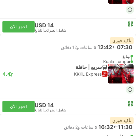
USD 14
احجز الآن
شامل الضرائب
|
للبالغ
تأكيد فوري
12:42
07:30
٥ ساعات و‫12 دقائق
بينانغ
Kuala Lumpur
سريع | حافلة
4.4
KKKL Express
USD 14
احجز الآن
شامل الضرائب
|
للبالغ
تأكيد فوري
16:32
11:30
٥ ساعات و‫2 دقائق