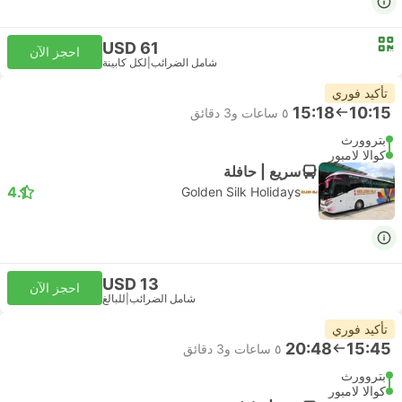
USD 61
احجز الآن
شامل الضرائب
|
لكل كابينة
تأكيد فوري
15:18
10:15
٥ ساعات و‫3 دقائق
بتروورث
كوالا لامبور
سريع | حافلة
4.1
Golden Silk Holidays
USD 13
احجز الآن
شامل الضرائب
|
للبالغ
تأكيد فوري
20:48
15:45
٥ ساعات و‫3 دقائق
بتروورث
كوالا لامبور