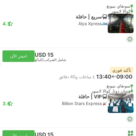
سونغاي نيبونغ
كوالا لامبور
سريع | حافلة
4.3
Alya Xpress
USD 15
احجز الآن
شامل الضرائب
|
للبالغ
تأكيد فوري
13:40
09:00
٤ ساعات و‫40 دقائق
سونغاي نيبونغ
هنتيان دوتا, كوالا لامبور
VIP | حافلة
3.6
Billion Stars Express
USD 15
احجز الآن