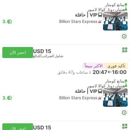
بينانغ كومتار
هنتيان دوتا, كوالا لامبور
VIP | حافلة
3.6
Billion Stars Express
USD 15
احجز الآن
شامل الضرائب
|
للبالغ
تأكيد فوري
الأكثر مبيعاً
20:47
16:00
٤ ساعات و‫47 دقائق
بينانغ كومتار
هنتيان دوتا, كوالا لامبور
VIP | حافلة
3.6
Billion Stars Express
USD 15
احجز الآن