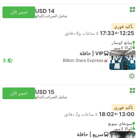
USD 14
احجز الآن
شامل الضرائب
|
للبالغ
تأكيد فوري
17:33
12:25
٥ ساعات و‫8 دقائق
بينانغ كومتار
كوالا لامبور
VIP | حافلة
3.6
Billion Stars Express
USD 15
احجز الآن
شامل الضرائب
|
للبالغ
تأكيد فوري
18:02
13:00
٥ ساعات و‫2 دقائق
سونغاي نيبونغ
كوالا لامبور
سريع | حافلة