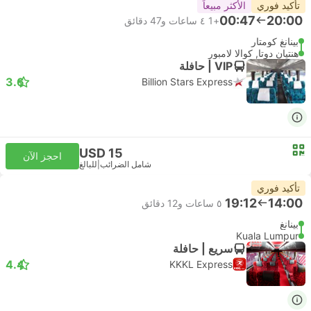
تأكيد فوري
الأكثر مبيعاً
00:47
20:00
+1
٤ ساعات و‫47 دقائق
بينانغ كومتار
هنتيان دوتا, كوالا لامبور
VIP | حافلة
3.6
Billion Stars Express
USD 15
احجز الآن
شامل الضرائب
|
للبالغ
تأكيد فوري
19:12
14:00
٥ ساعات و‫12 دقائق
بينانغ
Kuala Lumpur
سريع | حافلة
4.4
KKKL Express