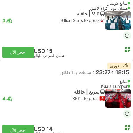
بينانغ كومتار
هنتيان دوتا, كوالا لامبور
VIP | حافلة
3.6
Billion Stars Express
USD 15
احجز الآن
شامل الضرائب
|
للبالغ
تأكيد فوري
23:27
18:15
٥ ساعات و‫12 دقائق
بينانغ
Kuala Lumpur
سريع | حافلة
4.4
KKKL Express
USD 14
احجز الآن