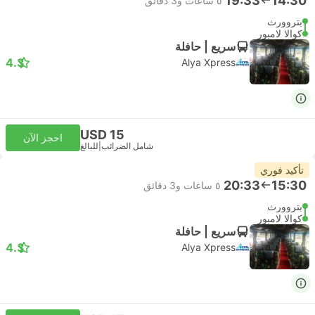
19:33
14:30
٥ ساعات و‫3 دقائق
بتروورث
كوالا لامبور
سريع | حافلة
4.3
Alya Xpress
USD 15
احجز الآن
شامل الضرائب
|
للبالغ
تأكيد فوري
20:33
15:30
٥ ساعات و‫3 دقائق
بتروورث
كوالا لامبور
سريع | حافلة
4.3
Alya Xpress