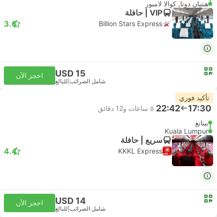
هنتيان دوتا, كوالا لامبور
VIP | حافلة
3.6
Billion Stars Express
USD 15
احجز الآن
شامل الضرائب
|
للبالغ
تأكيد فوري
22:42
17:30
٥ ساعات و‫12 دقائق
بينانغ
Kuala Lumpur
سريع | حافلة
4.4
KKKL Express
USD 14
احجز الآن
شامل الضرائب
|
للبالغ