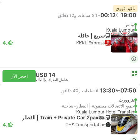
تأكيد فوري
00:12
19:00
+1
٥ ساعات و‫12 دقائق
بينانغ
Kuala Lumpur
سريع | حافلة
4.4
KKKL Express
USD 14
احجز الآن
شامل الضرائب
|
للبالغ
13:30
07:50
٥ ساعات و‫40 دقائق
بتروورث
جميع الاتصالات مضمونة | القطار+شاحنة
Kuala Lumpur Hotel Transfer
Train + Private Car 2pax | القطار
4+
4.8
THS Transportation