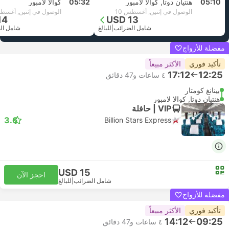
05:10
هنتيان دوتا, كوالا لامبور
05:32
كوالا لامبور
الوصول في إثنين, أغسطس 10
الوصول في إثنين, أغسطس
14
USD 13
شامل الضرائب
|
للبالغ
شامل ال
مفضلة للأزواج
تأكيد فوري
الأكثر مبيعاً
17:12
12:25
٤ ساعات و‫47 دقائق
بينانغ كومتار
هنتيان دوتا, كوالا لامبور
VIP | حافلة
3.6
Billion Stars Express
USD 15
احجز الآن
شامل الضرائب
|
للبالغ
مفضلة للأزواج
تأكيد فوري
الأكثر مبيعاً
14:12
09:25
٤ ساعات و‫47 دقائق