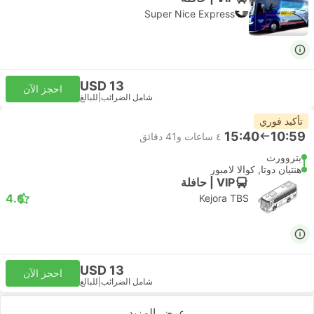
Super Nice Express
USD 13
احجز الآن
شامل الضرائب
|
للبالغ
تأكيد فوري
15:40
10:59
٤ ساعات و‫41 دقائق
بتروورث
هنتيان دوتا, كوالا لامبور
VIP | حافلة
4.6
Kejora TBS
USD 13
احجز الآن
شامل الضرائب
|
للبالغ
عرض المزيد