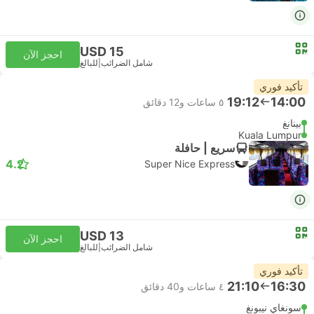
USD 15
احجز الآن
شامل الضرائب
|
للبالغ
تأكيد فوري
19:12
14:00
٥ ساعات و‫12 دقائق
بينانغ
Kuala Lumpur
سريع | حافلة
4.2
Super Nice Express
USD 13
احجز الآن
شامل الضرائب
|
للبالغ
تأكيد فوري
21:10
16:30
٤ ساعات و‫40 دقائق
سونغاي نيبونغ