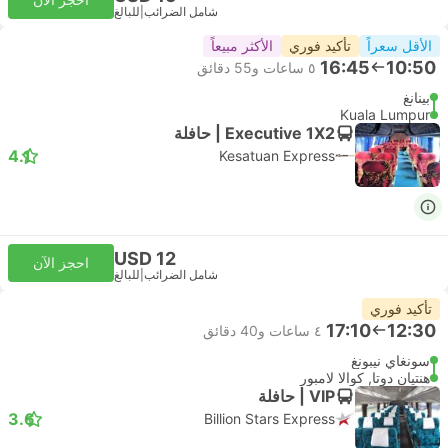
شامل الضرائب
|
للبالغ
الأقل سعراً
تأكيد فوري
الأكثر مبيعاً
16:45
10:50
٥ ساعات و‫55 دقائق
بينانغ
Kuala Lumpur
Executive 1X2 | حافلة
4.1
Kesatuan Express
USD 12
احجز الآن
شامل الضرائب
|
للبالغ
تأكيد فوري
17:10
12:30
٤ ساعات و‫40 دقائق
سونغاي نيبونغ
هنتيان دوتا, كوالا لامبور
VIP | حافلة
3.6
Billion Stars Express