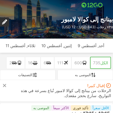
بينانج إلى كوالا لامبور
٧٣٥ رحلات (USD 12 – USD 843)
أحد, أغسطس 9
إثنين, أغسطس 10
ثلاثاء, أغسطس 11
الكل
735
600
111
6
16
2
الموصى به
التصنيفات
إقبال كبير!
الرحلات من بينانج إلى كوالا لامبور تُباع بسرعة في هذه
التواريخ، سارع بحجز مقعدك.
الأقل سعراً
تأكيد فوري
الأكثر مبيعاً
الموصى به