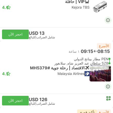
VIP | حافلة
4.6
Kejora TBS
USD 13
احجز الآن
شامل الضرائب
|
للبالغ
الأسرع
09:15
08:15
١ ساعة
PEN مطار بينانج الدولي
SZB سلطان عبد العزيز شاه, سلانغور
الاقتصاد | رحلة جوية #MH5379
4.5
Malaysia Airlines
USD 126
احجز الآن
شامل الضرائب
|
للبالغ
الأسرع
تأكيد فوري