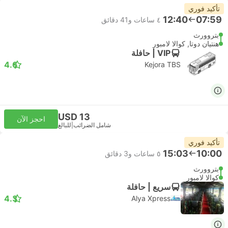
تأكيد فوري
12:40
07:59
٤ ساعات و‫41 دقائق
بتروورث
هنتيان دوتا, كوالا لامبور
VIP | حافلة
4.6
Kejora TBS
USD 13
احجز الآن
شامل الضرائب
|
للبالغ
تأكيد فوري
15:03
10:00
٥ ساعات و‫3 دقائق
بتروورث
كوالا لامبور
سريع | حافلة
4.3
Alya Xpress