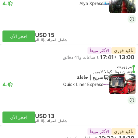
4.3
Alya Xpress
USD 15
احجز الآن
شامل الضرائب
|
للبالغ
تأكيد فوري
الأكثر مبيعاً
17:41
13:00
٤ ساعات و‫41 دقائق
بتروورث
هنتيان دوتا, كوالا لامبور
سريع | حافلة
4.6
Quick Liner Express
USD 13
احجز الآن
شامل الضرائب
|
للبالغ
تأكيد فوري
الأكثر مبيعاً