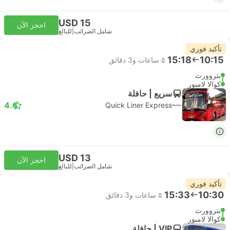
USD 15
احجز الآن
شامل الضرائب
|
للبالغ
تأكيد فوري
15:18
10:15
٥ ساعات و‫3 دقائق
بتروورث
كوالا لامبور
سريع | حافلة
4.6
Quick Liner Express
USD 13
احجز الآن
شامل الضرائب
|
للبالغ
تأكيد فوري
15:33
10:30
٥ ساعات و‫3 دقائق
بتروورث
كوالا لامبور
VIP | حافلة