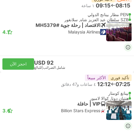
09:15
08:15
١ ساعة
PEN مطار بينانج الدولي
SZB سلطان عبد العزيز شاه, سلانغور
الاقتصاد | رحلة جوية #MH5379
4.7
Malaysia Airlines
USD 92
احجز الآن
شامل الضرائب
|
للبالغ
تأكيد فوري
الأكثر مبيعاً
12:12
07:25
٤ ساعات و‫47 دقائق
بينانغ كومتار
هنتيان دوتا, كوالا لامبور
VIP | حافلة
3.6
Billion Stars Express