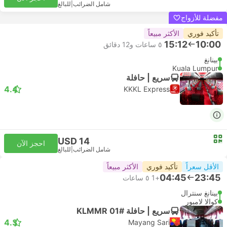
شامل الضرائب
|
للبالغ
مفضلة للأزواج
تأكيد فوري
الأكثر مبيعاً
15:12
10:00
٥ ساعات و‫12 دقائق
بينانغ
Kuala Lumpur
سريع | حافلة
4.4
KKKL Express
USD 14
احجز الآن
شامل الضرائب
|
للبالغ
الأقل سعراً
تأكيد فوري
الأكثر مبيعاً
04:45
23:45
+1
٥ ساعات
بينانغ سنترال
كوالا لامبور
سريع | حافلة #KLMMR 01
4.3
Mayang Sari