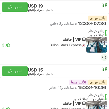
USD 19
احجز الآن
شامل الضرائب
|
للبالغ
تأكيد فوري
12:38
07:30
٥ ساعات و‫8 دقائق
بينانغ كومتار
كوالا لامبور
VIP | حافلة
3.6
Billion Stars Express
USD 15
احجز الآن
شامل الضرائب
|
للبالغ
تأكيد فوري
الأكثر مبيعاً
15:33
10:46
٤ ساعات و‫47 دقائق
بينانغ كومتار
هنتيان دوتا, كوالا لامبور
VIP | حافلة
3.6
Billion Stars Express