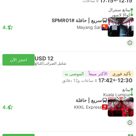
17:15
12:15
٥ ساعات
بينانغ سنترال
كوالا لامبور
سريع | حافلة #SPMR01
4.3
Mayang Sari
USD 12
احجز الآن
شامل الضرائب
|
للبالغ
تأكيد فوري
الأكثر مبيعاً
الموصى به
17:42
12:30
٥ ساعات و‫12 دقائق
بينانغ
Kuala Lumpur
سريع | حافلة
4.4
KKKL Express