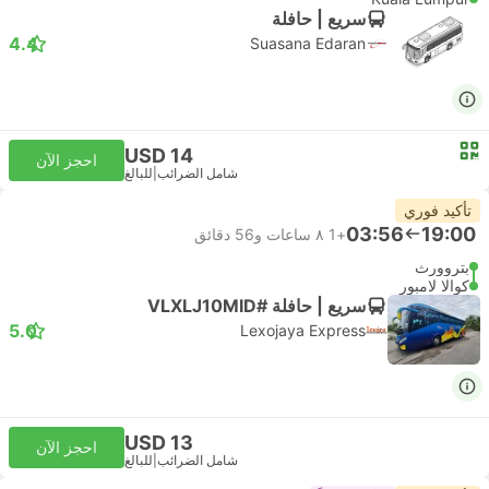
سريع | حافلة
4.4
Suasana Edaran
USD 14
احجز الآن
شامل الضرائب
|
للبالغ
تأكيد فوري
03:56
19:00
+1
٨ ساعات و‫56 دقائق
بتروورث
كوالا لامبور
سريع | حافلة #VLXLJ10MID
5.0
Lexojaya Express
USD 13
احجز الآن
شامل الضرائب
|
للبالغ