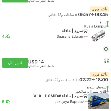
شامل الضرائب
|
للبالغ
تأكيد فوري
05:57
00:45
٥ ساعات و‫12 دقائق
بينانغ
Kuala Lumpur
سريع | حافلة
4.4
Suasana Edaran
USD 14
احجز الآن
شامل الضرائب
|
للبالغ
تأكيد فوري
02:22
18:00
+1
٨ ساعات و‫22 دقائق
سونغاي نيبونغ
كلانج سنترال, سلانغور
سريع | حافلة #VLXLJ10MID
5.0
Lexojaya Express