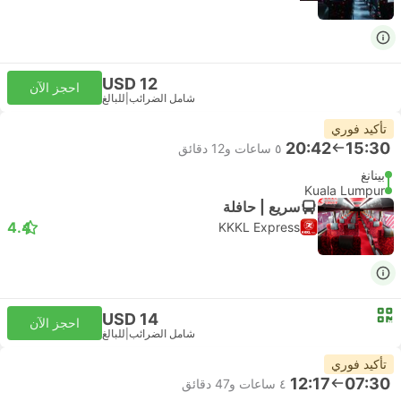
USD 12
احجز الآن
شامل الضرائب
|
للبالغ
تأكيد فوري
20:42
15:30
٥ ساعات و‫12 دقائق
بينانغ
Kuala Lumpur
سريع | حافلة
4.4
KKKL Express
USD 14
احجز الآن
شامل الضرائب
|
للبالغ
تأكيد فوري
12:17
07:30
٤ ساعات و‫47 دقائق