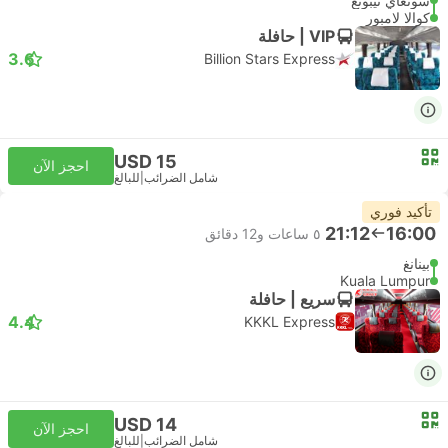
سونغاي نيبونغ
كوالا لامبور
VIP | حافلة
3.6
Billion Stars Express
USD 15
احجز الآن
شامل الضرائب
|
للبالغ
تأكيد فوري
21:12
16:00
٥ ساعات و‫12 دقائق
بينانغ
Kuala Lumpur
سريع | حافلة
4.4
KKKL Express
USD 14
احجز الآن
شامل الضرائب
|
للبالغ