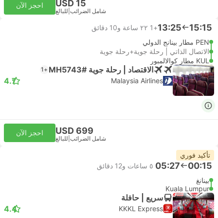
USD 15
احجز الآن
شامل الضرائب
|
للبالغ
13:25
15:15
+1
٢٢ ساعة و‫10 دقائق
PEN مطار بينانج الدولي
الاتصال الذاتي | رحلة جوية+رحلة جوية
KUL مطار كوالالمبور
الاقتصاد | رحلة جوية #MH5743
+1
4.7
Malaysia Airlines
USD 699
احجز الآن
شامل الضرائب
|
للبالغ
تأكيد فوري
05:27
00:15
٥ ساعات و‫12 دقائق
بينانغ
Kuala Lumpur
سريع | حافلة
4.4
KKKL Express