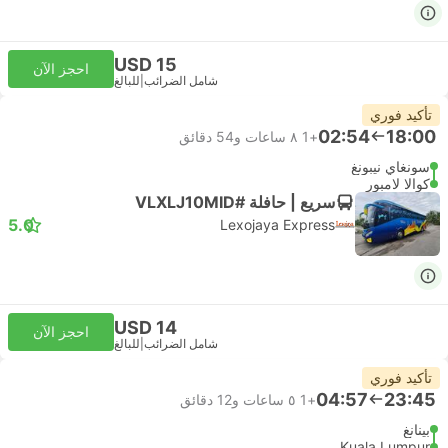
USD 15
احجز الآن
شامل الضرائب
|
للبالغ
تأكيد فوري
02:54
18:00
+1
٨ ساعات و‫54 دقائق
سونغاي نيبونغ
كوالا لامبور
سريع | حافلة #VLXLJ10MID
5.0
Lexojaya Express
USD 14
احجز الآن
شامل الضرائب
|
للبالغ
تأكيد فوري
04:57
23:45
+1
٥ ساعات و‫12 دقائق
بينانغ
Kuala Lumpur