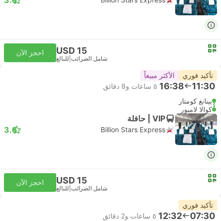
USD 15
احجز الآن
شامل الضرائب
|
للبالغ
تأكيد فوري
الأكثر مبيعاً
16:38
11:30
٥ ساعات و‫8 دقائق
بينانغ كومتار
كوالا لامبور
VIP | حافلة
3.6
Billion Stars Express
USD 15
احجز الآن
شامل الضرائب
|
للبالغ
تأكيد فوري
12:32
07:30
٥ ساعات و‫2 دقائق