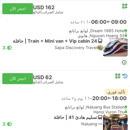
USD 162
احجز الآن
شامل الضرائب
|
للبالغ
06:00
09:00
+1
٢١ ساعة
Dream 1985 Hotel, لوانغ برابانغ
55 Nguyen Hoang, هانوي
Train + Mini van + Vip cabin 24 | حافلة
3.8
Sapa Discovery Travel
USD 62
احجز الآن
شامل الضرائب
|
للبالغ
تأكيد فوري
20:00
18:00
+1
1 يوم و٢ ساعة
Naluang Bus Station, لوانغ برابانغ
Hanoi Vuron Thu
تسليم هادئ 41 | حافلة
3.6
Naluang