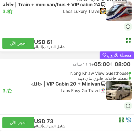
Train + mini van/bus + VIP cabin 24 | حافلة
3.9
Laos Luxury Travel
USD 61
احجز الآن
شامل الضرائب
|
للبالغ
مفضلة للأزواج
05:00
08:00
+1
٢١ ساعة
Nong Khiaw View Guesthouse
محطة حافلات هانوي ماي دينه
VIP Cabin 20 + Minivan | حافلة
3.7
Laos Easy Go Travel
USD 73
احجز الآن
شامل الضرائب
|
للبالغ