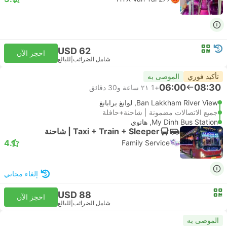
USD 62
احجز الآن
شامل الضرائب
|
للبالغ
تأكيد فوري
الموصى به
06:00
08:30
+1
٢١ ساعة و‫30 دقائق
Ban Lakkham River View, لوانغ برابانغ
جميع الاتصالات مضمونة | شاحنة+حافلة
My Dinh Bus Station, هانوي
Taxi + Train + Sleeper | شاحنة
4.1
Family Service
إلغاء مجاني
USD 88
احجز الآن
شامل الضرائب
|
للبالغ
الموصى به