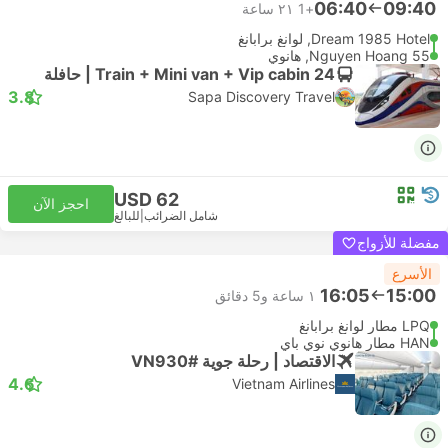
06:40
09:40
+1
٢١ ساعة
Dream 1985 Hotel, لوانغ برابانغ
55 Nguyen Hoang, هانوي
Train + Mini van + Vip cabin 24 | حافلة
3.8
Sapa Discovery Travel
USD 62
احجز الآن
شامل الضرائب
|
للبالغ
مفضلة للأزواج
الأسرع
16:05
15:00
١ ساعة و‫5 دقائق
LPQ مطار لوانغ برابانغ
HAN مطار هانوي نوي باي
الاقتصاد | رحلة جوية #VN930
4.6
Vietnam Airlines