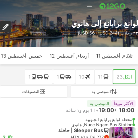
لوانغ برابانغ إلى هانوي
٢٣ رحلات (USD 56 – USD 244)
ثلاثاء, أغسطس 11
أربعاء, أغسطس 12
خميس, أغسطس 13
الكل
23
11
10
1
1
الموصى به
التصنيفات
الأكثر مبيعاً
الموصى به
19:00
18:00
+1
1 يوم و١ ساعة
محطة لوانغ برابانغ الجنوبية
Nuoc Ngam Bus Station, هانوي
Sleeper Bus | حافلة
3.5
HTX Van Tai 277