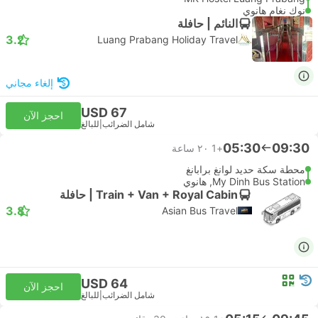
نوك نغام هانوي
النائم | حافلة
3.2
Luang Prabang Holiday Travel
إلغاء مجاني
USD 67
احجز الآن
شامل الضرائب
|
للبالغ
05:30
09:30
+1
٢٠ ساعة
محطة سكة حديد لوانغ برابانغ
My Dinh Bus Station, هانوي
Train + Van + Royal Cabin | حافلة
3.8
Asian Bus Travel
USD 64
احجز الآن
شامل الضرائب
|
للبالغ