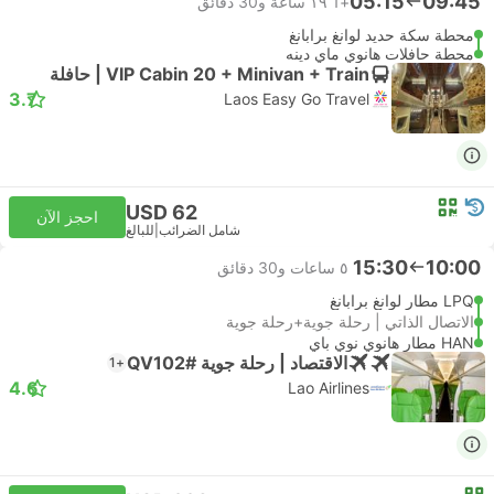
05:15
09:45
+1
١٩ ساعة و‫30 دقائق
محطة سكة حديد لوانغ برابانغ
محطة حافلات هانوي ماي دينه
VIP Cabin 20 + Minivan + Train | حافلة
3.7
Laos Easy Go Travel
USD 62
احجز الآن
شامل الضرائب
|
للبالغ
15:30
10:00
٥ ساعات و‫30 دقائق
LPQ مطار لوانغ برابانغ
الاتصال الذاتي | رحلة جوية+رحلة جوية
HAN مطار هانوي نوي باي
الاقتصاد | رحلة جوية #QV102
+1
4.6
Lao Airlines