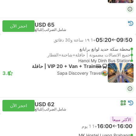
USD 65
احجز الآن
شامل الضرائب
|
للبالغ
05:20
09:50
+1
١٩ ساعة و‫30 دقائق
محطة سكة حديد لوانغ برابانغ
جميع الاتصالات مضمونة | حافلة+شاحنة+القطار
Hanoi My Dinh Bus Station
VIP 20 + Van + Train | حافلة
3.8
Sapa Discovery Travel
USD 62
احجز الآن
شامل الضرائب
|
للبالغ
الأكثر مبيعاً
16:00
16:00
+1
1 يوم
MK Hostel Luang Prabang