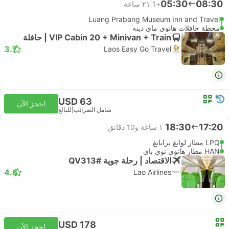
05:30
08:30
+1
٢١ ساعة
Luang Prabang Museum Inn and Travel
محطة حافلات هانوي ماي دينه
VIP Cabin 20 + Minivan + Train | حافلة
3.7
Laos Easy Go Travel
USD 63
احجز الآن
شامل الضرائب
|
للبالغ
18:30
17:20
١ ساعة و‫10 دقائق
LPQ مطار لوانغ برابانغ
HAN مطار هانوي نوي باي
الاقتصاد | رحلة جوية #QV313
4.6
Lao Airlines
USD 178
احجز الآن