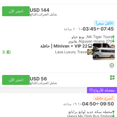
USD 144
احجز الآن
شامل الضرائب
|
للبالغ
الأقل سعراً
03:45
07:45
+1
٢٠ ساعة
NK Tiger Tours, نونغ خياو
270 Nguyen Hoang, هانوي
Minivan + VIP 22 | حافلة
3.9
Laos Luxury Travel
USD 56
احجز الآن
شامل الضرائب
|
للبالغ
مفضلة للأزواج
أسرع حافلة
04:50
09:50
+1
١٩ ساعة
محطة سكة حديد لوانغ برابانغ
Hanoi My Dinh Bus Station