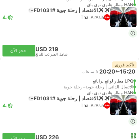
HAN مطار هانوي نوي باي
الاقتصاد | رحلة جوية #FD1031
+1
4.6
Thai AirAsia
USD 219
احجز الآن
شامل الضرائب
|
للبالغ
تأكيد فوري
20:20
15:20
٥ ساعات
LPQ مطار لوانغ برابانغ
الاتصال الذاتي | رحلة جوية+رحلة جوية
HAN مطار هانوي نوي باي
الاقتصاد | رحلة جوية #FD1031
+1
4.5
Thai AirAsia
USD 226
احجز الآن