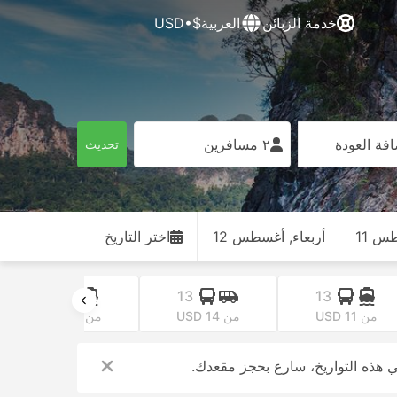
خدمة الزبائن
العربية
$•USD
فة العودة
٢ مسافرين
تحديث
طس 11
أربعاء, أغسطس 12
اختر التاريخ
21
13
13
من USD 11
من USD 14
من USD 15
 هذه التواريخ، سارع بحجز مقعدك.