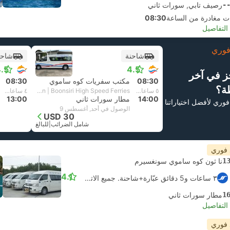
-
رصيف تابي, سورات ثاني
08:30
لتفاصيل
وري
شاحنة
شاحن
+1
.5
4.5
ز في آخر
08:30
مكتب سفريات كوه ساموي
08:30
ة؟
٥ ساعات و‫30 دقائق
Van + Catamaran | Boonsiri High Speed Ferries
٤ ساعات و‫30 دقائق
14:00
مطار سورات ثاني
13:00
فوري لأفضل اختياراتنا
الوصول في أحد, أغسطس 9
USD 30
شامل الضرائب
|
للبالغ
 فوري
1
نا ثون كوه ساموي سونغسيرم
4.1
٣ ساعات و‫5 دقائق عبّارة+شاحنة. جميع الاتصالات مضمونة
1
مطار سورات ثاني
لتفاصيل
 فوري