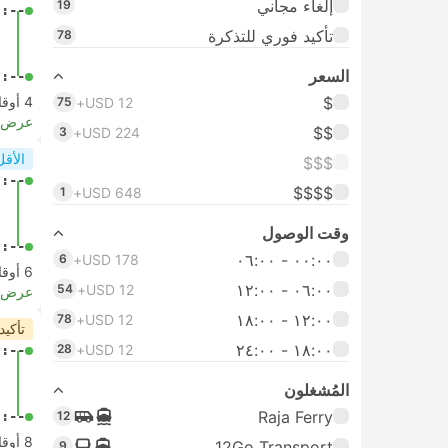
إلغاء مجاني
19
-:--
تأكيد فوري للتذكرة
78
السعر
-:--
$
4 أوقات مغادرة من الساعة
75
USD 12+
عرض ا
$$
3
USD 224+
الأقل
$$$
-:--
$$$$
1
USD 648+
وقت الوصول
-:--
٠٠:٠٠ ‏- ٠٦:٠٠
6
USD 178+
6 أوقات مغادرة من الساعة
٠٦:٠٠ ‏- ١٢:٠٠
54
USD 12+
عرض ا
١٢:٠٠ ‏- ١٨:٠٠
78
USD 12+
تأكيد
١٨:٠٠ ‏-‏ ٢٤:٠٠
28
USD 12+
-:--
المُشغلون
Raja Ferry
-:--
12
8 أوقات مغادرة من الساعة
12Go Transport
9