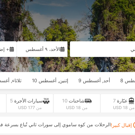
ي
الأحد، ٩ أغسطس
+ إضا
طس 8
أحد, أغسطس 9
إثنين, أغسطس 10
ثلاثاء, أغس
عبّارة
7
شاحنات
10
سيارات الأجرة
5
من USD 18
من USD 18
من USD 177
الرحلات من كوه ساموي إلى سورات ثاني تُباع بسرعة في
إقبال كبير!