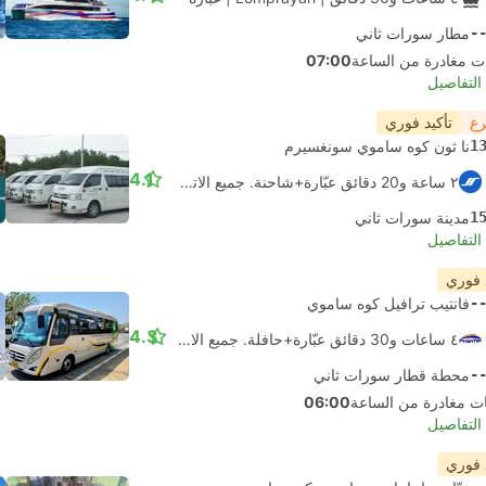
-
مطار سورات ثاني
07:00
لتفاصيل
رع
تأكيد فوري
1
نا ثون كوه ساموي سونغسيرم
4.1
٢ ساعة و‫20 دقائق عبّارة+شاحنة. جميع الاتصالات مضمونة
1
مدينة سورات ثاني
لتفاصيل
 فوري
-
فانتيب ترافيل كوه ساموي
4.3
٤ ساعات و‫30 دقائق عبّارة+حافلة. جميع الاتصالات مضمونة
-
محطة قطار سورات ثاني
06:00
لتفاصيل
 فوري