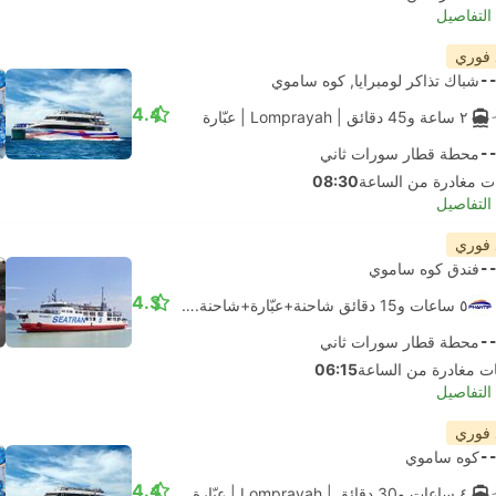
لتفاصيل
 فوري
-
شباك تذاكر لومبرايا, كوه ساموي
4.4
٢ ساعة و‫45 دقائق
| Lomprayah
|
عبّارة
-
محطة قطار سورات ثاني
08:30
لتفاصيل
 فوري
-
فندق كوه ساموي
4.3
٥ ساعات و‫15 دقائق شاحنة+عبّارة+شاحنة. جميع الاتصالات مضمونة
-
محطة قطار سورات ثاني
06:15
لتفاصيل
 فوري
-
كوه ساموي
4.4
٤ ساعات و‫30 دقائق
| Lomprayah
|
عبّارة