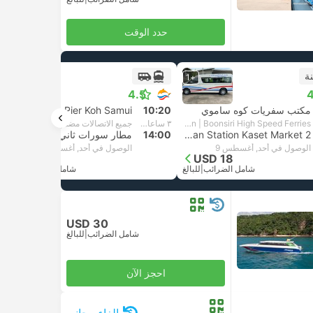
حدد الوقت
ة
+1
+1
4.5
4
مكتب سفريات كوه ساموي
10:20
Boonsiri Ferry Nathon Pier Koh Samui
Van + Catamaran | Boonsiri High Speed Ferries
٣ ساعات و‫40 دقائق
جميع الاتصالات مضمونة
Van Station Kaset Market 2, سورات ثاني
14:00
مطار سورات ثاني
الوصول في أحد, أغسطس 9
الوصول في أحد, أغسطس 9
USD 25
USD 18
شامل الضرائب
|
للبالغ
شامل الضرائب
|
للبالغ
USD 30
شامل الضرائب
|
للبالغ
احجز الآن
إلغاء مجاني