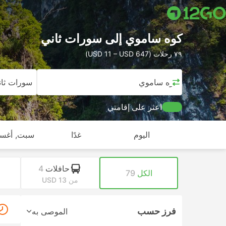
كوه ساموي إلى سورات ثاني
٧٩ رحلات (USD 11 – USD 647)
كوه ساموي
سورات ثان
اعثر على إقامتي
اليوم
غدًا
سبت, أغس
حافلات
4
الكل
79
من USD 13
فرز حسب
الموصى به