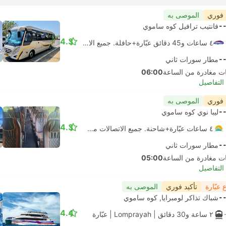
 فوري
الموصى به
-
فانتيب ترافيل كوه ساموي
4.3
٤ ساعات و‫45 دقائق عبّارة+حافلة. جميع الاتصالات مضمونة
-
مطار سورات ثاني
06:00
لتفاصيل
 فوري
الموصى به
-
ليبا نوي كوه ساموي
4.3
٤ ساعات عبّارة+شاحنة. جميع الاتصالات مضمونة
-
مطار سورات ثاني
05:00
لتفاصيل
عبّارة
تأكيد فوري
الموصى به
-
شباك تذاكر لومبرايا, كوه ساموي
4.4
٢ ساعة و‫30 دقائق
| Lomprayah
|
عبّارة