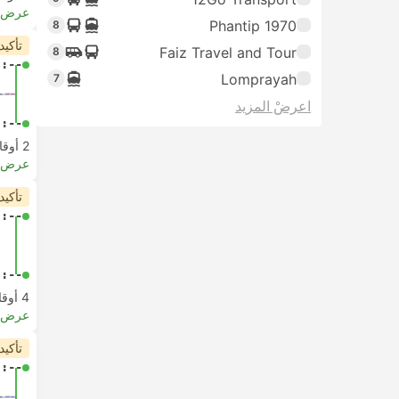
عرض ا
Phantip 1970
8
تأكيد
Faiz Travel and Tour
8
-:--
Lomprayah
7
اعرضْ المزيد
-:--
2 أوقات مغادرة من الساعة
عرض ا
تأكيد
-:--
-:--
4 أوقات مغادرة من الساعة
عرض ا
تأكيد
-:--