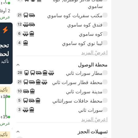
-:--
ساموي
2 أوقات مغادرة من الساعة
مكتب سفريات كوه ساموي
21
عرض ا
فندق كوه ساموي
12
ف
كوه ساموي
6
ليبا نوي كوه ساموي
4
تحج
اعرضْ المزيد
لحظ
تأكيد 
محطة الوصول
مطار سورات ثاني
28
محطة قطار سورات ثاني
21
تأكيد
مدينة سورات ثاني
10
3:10
محطة حافلات سوراتثاني
5
سورات ثاني
3
6:15
اعرضْ المزيد
عرض ا
تسهيلات الحجز
تأكيد