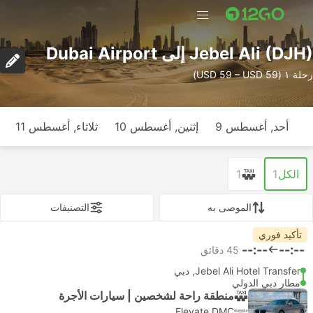
Jebel Ali (DJH) إلى Dubai Airport
رحلة ١ (USD 59 – USD 59)
أحد, أغسطس 9
إثنين, أغسطس 10
ثلاثاء, أغسطس 11
الكل
1
1
الموصى به
التصنيفات
تأكيد فوري
--:--
--:--
‫45 دقائق
Jebel Ali Hotel Transfer, دبي
مطار دبي الدولي
منطقة راحة لشخصين | سيارات الأجرة
Elevate DMC