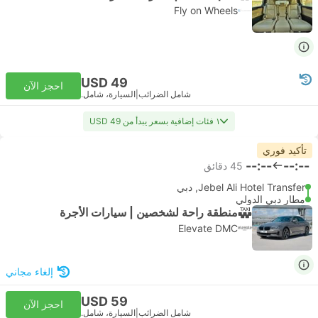
Fly on Wheels
USD 49
احجز الآن
شامل الضرائب
|
السيارة، شامل.
١ فئات إضافية بسعر يبدأ من USD 49
تأكيد فوري
--:--
--:--
‫45 دقائق
Jebel Ali Hotel Transfer, دبي
مطار دبي الدولي
منطقة راحة لشخصين | سيارات الأجرة
Elevate DMC
إلغاء مجاني
USD 59
احجز الآن
شامل الضرائب
|
السيارة، شامل.