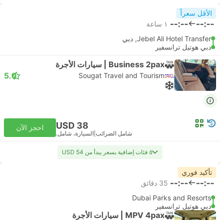
الأقل سعراً
--:--
--:--
١ ساعة
Jebel Ali Hotel Transfer, دبي
دبي هوتيل ترانسفير
Business 2pax | سيارات الأجرة
5.0
Sougat Travel and Tourism
USD 38
احجز الآن
شامل الضرائب
|
السيارة، شامل.
٥ فئات إضافية بسعر يبدأ من USD 54
تأكيد فوري
--:--
--:--
‫35 دقائق
Dubai Parks and Resorts
دبي هوتيل ترانسفير
MPV 4pax | سيارات الأجرة