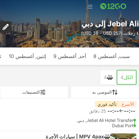
Jebel Ali إلى دبي
٤ رحلات (USD 38 – USD 257)
سبت, أغسطس 8
أحد, أغسطس 9
إثنين, أغسطس 10
ث
الكل
4
4
الموصى به
التصنيفات
الأسرع
تأكيد فوري
--:--
--:--
‫25 دقائق
Jebel Ali Hotel Transfer, دبي
Dubai Port
MPV 4pax | سيارات الأجرة